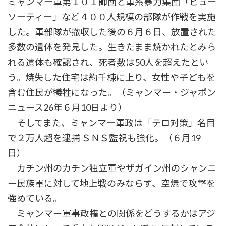
ミャンマー軍第１０１師団と軍系暴力集団「ピュー
ソーティー」など４００人規模の部隊が作戦を実施
した。軍部隊が撤収した後の６月６日、放置された
多数の遺体を発見した。生きたまま焼かれたとみら
れる遺体も確認され、死者数は50人を超えたとい
う。焼失した住宅は約千棟に上り、女性や子どもを
含む住民が犠牲になった。（ミャンマー・ジャポン
ニュース26年６月10日より）
そしてまた、ミャンマー軍政は「テロ対策」名目
で２万人超を逮捕 ＳＮＳ監視も強化。（６月19
日）
カチン州のカチン独立軍やザガイン州のシャンニ
ー民族軍に対して地上戦のみならず、空爆で攻撃を
強めている。
ミャンマー軍事政権との関係をどうするかはアジ