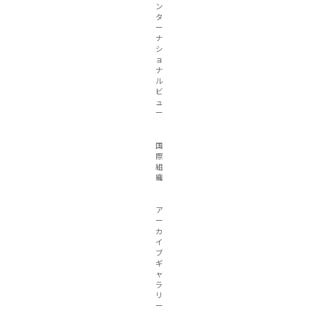
ン
タ
ー
ナ
シ
ョ
ナ
ル
ビ
ュ
ー
国
際
組
織
ア
ー
カ
イ
ブ
ギ
ャ
ラ
リ
ー