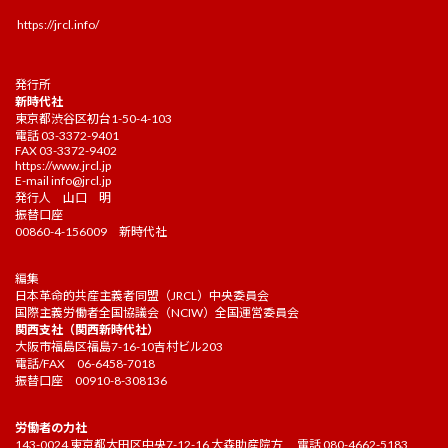
https://jrcl.info/
発行所
新時代社
東京都渋谷区初台1-50-4-103
電話 03-3372-9401
FAX 03-3372-9402
https://www.jrcl.jp
E-mail
info@jrcl.jp
発行人 山口 明
振替口座
00860-4-156009 新時代社
編集
日本革命的共産主義者同盟（JRCL）中央委員会
国際主義労働者全国協議会（NCIW）全国運営委員会
関西支社（関西新時代社）
大阪市福島区福島7-16-10吉村ビル203
電話/FAX 06-6458-7018
振替口座 00910-8-308136
労働者の力社
143-0024 東京都大田区中央7-12-16 大森助産院方 電話 080-4662-5183