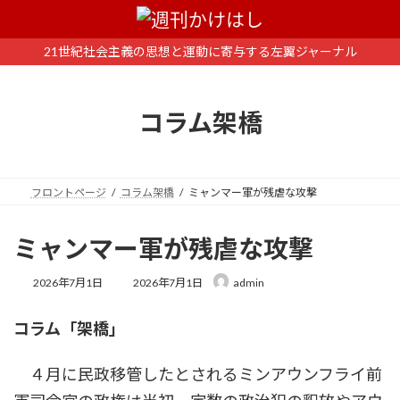
コ
ナ
ン
ビ
テ
ゲ
21世紀社会主義の思想と運動に寄与する左翼ジャーナル
ン
ー
ツ
シ
へ
ョ
コラム架橋
ス
ン
キ
に
ッ
移
プ
動
フロントページ
コラム架橋
ミャンマー軍が残虐な攻撃
ミャンマー軍が残虐な攻撃
最
2026年7月1日
2026年7月1日
admin
終
更
コラム「架橋」
新
日
時
４月に民政移管したとされるミンアウンフライ前
: