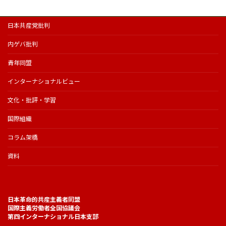
日本共産党批判
内ゲバ批判
青年同盟
インターナショナルビュー
文化・批評・学習
国際組織
コラム架橋
資料
日本革命的共産主義者同盟
国際主義労働者全国協議会
第四インターナショナル日本支部