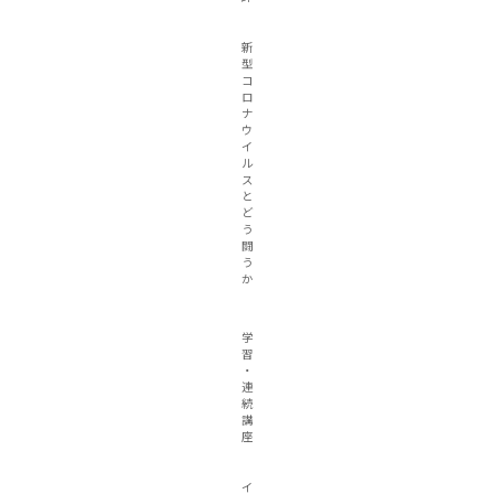
新
型
コ
ロ
ナ
ウ
イ
ル
ス
と
ど
う
闘
う
か
学
習
・
連
続
講
座
イ