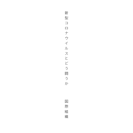
新
型
コ
ロ
ナ
ウ
イ
ル
ス
と
ど
う
闘
う
か
国
際
組
織