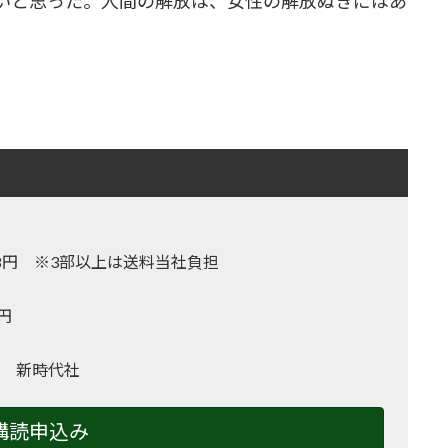
いと思った。人間の解放は、女性の解放ぬきにはあ
,128円 ※3部以上は送料当社負担
0円
 新時代社
購読申込み