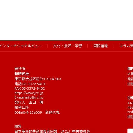
インターナショナルビュー
文化・批評・学習
国際組織
コラム
発行所
関
新時代社
大阪
東京都渋谷区初台1-50-4-103
電話
電話 03-3372-9401
振替
FAX 03-3372-9402
https://www.jrcl.jp
E-mail
info@jrcl.jp
労
発行人 山口 明
14
振替口座
46
red
00860-4-156009 新時代社
振替
編集
日本革命的共産主義者同盟（JRCL）中央委員会