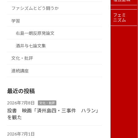
ファシズムとどう闘うか
フェミ
ニズム
学習
右島一朗反原発論文
酒井与七論文集
文化・批評
連続講座
最近の投稿
2026年7月8日
文化・批評
投書 映画「済州島四・三事件 ハラン」
を観た
2026年7月1日