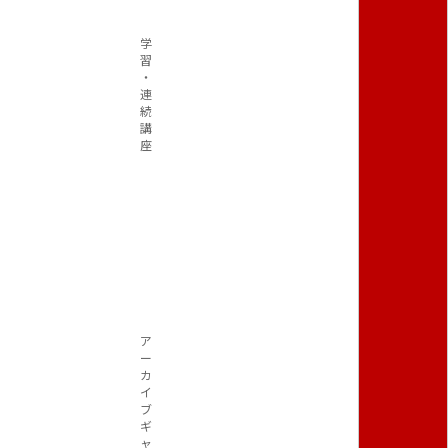
学
習
・
連
続
講
座
ア
ー
カ
イ
ブ
ギ
ャ