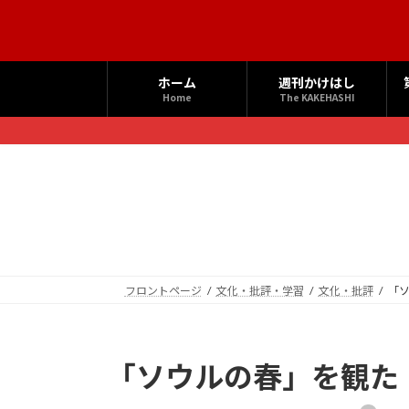
コ
ナ
ン
ビ
テ
ゲ
ン
ー
ホーム
週刊かけはし
ツ
シ
Home
The KAKEHASHI
へ
ョ
ス
ン
キ
に
ッ
移
プ
動
フロントページ
文化・批評・学習
文化・批評
「
「ソウルの春」を観た