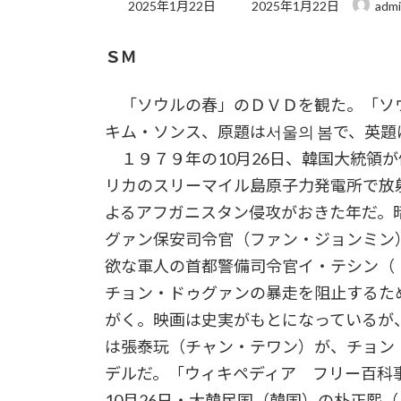
最
2025年1月22日
2025年1月22日
adm
終
更
ＳＭ
新
日
時
「ソウルの春」のＤＶＤを観た。「ソ
:
キム・ソンス、原題は서울의 봄で、英題は12.
１９７９年の10月26日、韓国大統領が
リカのスリーマイル島原子力発電所で放射
よるアフガニスタン侵攻がおきた年だ。
グァン保安司令官（ファン・ジョンミン）
欲な軍人の首都警備司令官イ・テシン（
チョン・ドゥグァンの暴走を阻止するた
がく。映画は史実がもとになっているが
は張泰玩（チャン・テワン）が、チョン
デルだ。「ウィキペディア フリー百科
10月26日・大韓民国（韓国）の朴正熙（