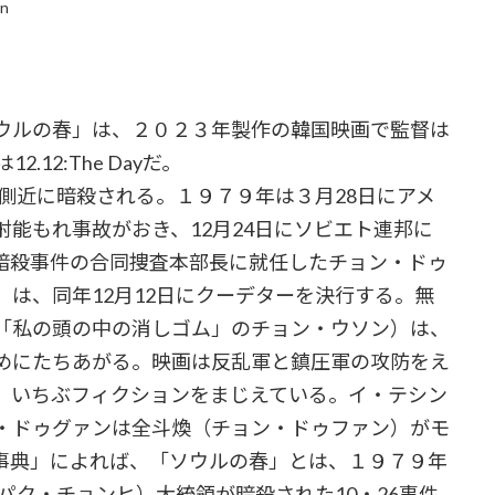
in
ウルの春」は、２０２３年製作の韓国映画で監督は
12:The Dayだ。
側近に暗殺される。１９７９年は３月28日にアメ
能もれ事故がおき、12月24日にソビエト連邦に
暗殺事件の合同捜査本部長に就任したチョン・ドゥ
は、同年12月12日にクーデターを決行する。無
「私の頭の中の消しゴム」のチョン・ウソン）は、
めにたちあがる。映画は反乱軍と鎮圧軍の攻防をえ
、いちぶフィクションをまじえている。イ・テシン
・ドゥグァンは全斗煥（チョン・ドゥファン）がモ
事典」によれば、「ソウルの春」とは、１９７９年
パク・チョンヒ）大統領が暗殺された10・26事件