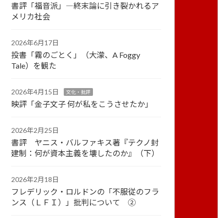
書評「福音派」―終末論に引き裂かれるア
メリカ社会
2026年6月17日
投書「霧のごとく」（大濛、A Foggy
Tale）を観た
2026年4月15日
文化・批評
映評「金子文子 何が私をこうさせたか」
2026年2月25日
書評 ヤニス・バルファキス著『テクノ封
建制：何が資本主義を壊したのか』（下）
2026年2月18日
フレデリック・ロルドンの「不服従のフラ
ンス（ＬＦＩ）」批判について ②