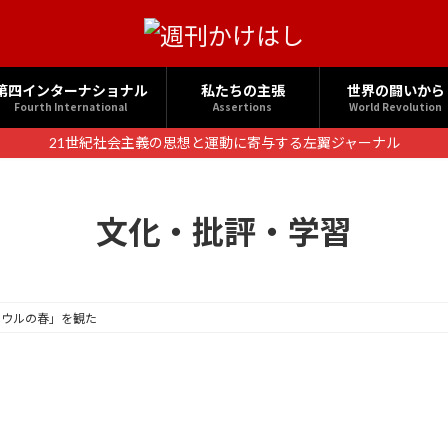
第四インターナショナル
私たちの主張
世界の闘いから
Fourth International
Assertions
World Revolution
21世紀社会主義の思想と運動に寄与する左翼ジャーナル
文化・批評・学習
ソウルの春」を観た