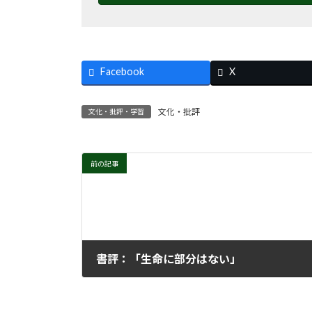
Facebook
X
文化・批評
文化・批評・学習
前の記事
書評：「生命に部分はない」
2025年1月22日