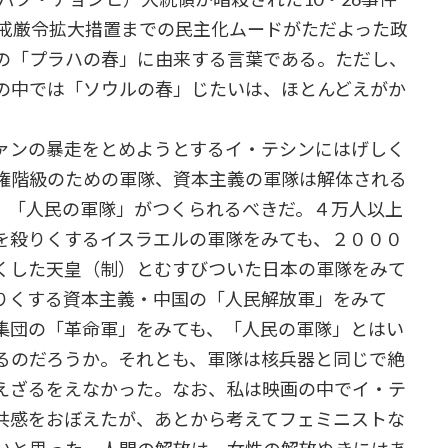
常戒厳令拡大措置までの民主化ムードがただよった政
の「プラハの春」に由来する言葉である。ただし、
の中では「ソウルの春」じたいは、ほとんどえがか
ァンの暴走をとめようとするイ・テシンにはげしく
権階級のための軍隊、資本主義の軍隊は解体される
、「人民の軍隊」がつくられるべきだ。４万人以上
を殺りくするイスラエルの軍隊をみても、２０００
くした天皇（制）とむすびついた日本の軍隊をみて
りくする資本主義・中国の「人民解放軍」をみて
集団の「革命軍」をみても、「人民の軍隊」とはい
るのだろうか。それとも、軍隊は核兵器と同じで絶
えざるをえなかった。なお、私は映画の中でイ・テ
共感をおぼえたが、あとから考えてフェミニストな