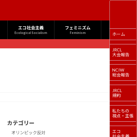
エコ社会主義
フェミニズム
Ecological Socialism
Feminism
ホーム
JRCL
大会報告
NCIW
総会報告
JRCL
規約
私たちの
視点・主張
カテゴリー
エコ
オリンピック反対
社会主義