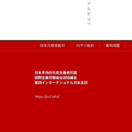
ナ
ル
ビ
ュ
ー
日本共産党批判
内ゲバ批判
青年同盟
日本革命的共産主義者同盟
国際主義労働者全国協議会
第四インターナショナル日本支部
https://jrcl.info/