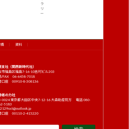
ラ
リ
ー
架橋
資料
西支社（関西新時代社）
市福島区福島7-16-10吉村ビル203
/FAX 06-6458-7018
口座 00910-8-308136
働者の力社
3-0024 東京都大田区中央7-12-16 大森助産院方 電話 080-
62-5183
2129oct@outlook.jp
口座 00110-2-415220