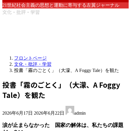
21世紀社会主義の思想と運動に寄与する左翼ジャーナル
文化・批評・学習
フロントページ
文化・批評・学習
投書「霧のごとく」（大濛、A Foggy Tale）を観た
投書「霧のごとく」（大濛、A Foggy
Tale）を観た
最
2026年6月17日
2026年6月22日
admin
終
更
涙が止まらなかった 国家の解体は、私たちの課題
新