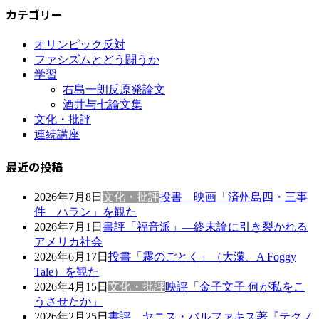
カテゴリー
オリンピック反対
ファシズムとどう闘うか
学習
右島一朗反原発論文
酒井与七論文集
文化・批評
連続講座
最近の投稿
2026年7月8日
文化・批評
投書 映画「済州島四・三事
件 ハラン」を観た
2026年7月1日
書評「福音派」―終末論に引き裂かれる
アメリカ社会
2026年6月17日
投書「霧のごとく」（大濛、A Foggy
Tale）を観た
2026年4月15日
文化・批評
映評「金子文子 何が私をこ
うさせたか」
2026年2月25日
書評 ヤニス・バルファキス著『テクノ