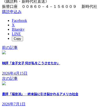
《購読料・新時代社直送》
振替口座 ００８６０－４－１５６００９ 新時代社
購読申込み
Facebook
X
Bluesky
LINE
Copy
前の記事
映評「金子文子 何が私をこうさせたか」
2026年4月15日
次の記事
書評「福音派」―終末論に引き裂かれるアメリカ社会
2026年7月1日