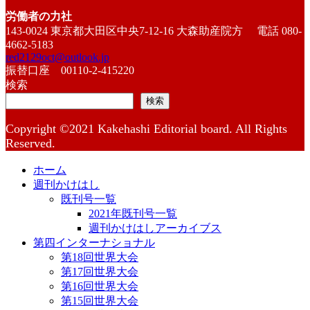
労働者の力社
143-0024 東京都大田区中央7-12-16 大森助産院方 電話 080-
4662-5183
red2129oct@outlook.jp
振替口座 00110-2-415220
検索
検索
Copyright ©2021 Kakehashi Editorial board. All Rights
Reserved.
ホーム
週刊かけはし
既刊号一覧
2021年既刊号一覧
週刊かけはしアーカイブス
第四インターナショナル
第18回世界大会
第17回世界大会
第16回世界大会
第15回世界大会