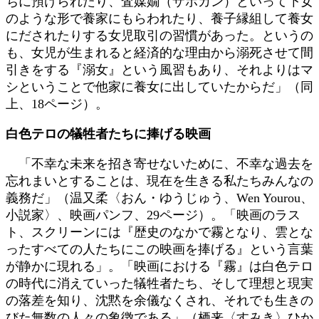
ちに預けられたり、査媒嫺（ザボカン）といって下女
のような形で養家にもらわれたり、養子縁組して養女
にだされたりする女児取引の習慣があった。というの
も、女児が生まれると経済的な理由から溺死させて間
引きをする『溺女』という風習もあり、それよりはマ
シということで他家に養女に出していたからだ」（同
上、18ページ）。
白色テロの犠牲者たちに捧げる映画
「不幸な未来を招き寄せないために、不幸な過去を
忘れまいとすることは、現在を生きる私たちみんなの
義務だ」（温又柔〈おん・ゆうじゅう、Wen Yourou、
小説家〉、映画パンフ、29ページ）。「映画のラス
ト、スクリーンには『歴史のなかで霧となり、雲とな
ったすべての人たちにこの映画を捧げる』という言葉
が静かに現れる」。「映画における『霧』は白色テロ
の時代に消えていった犠牲者たち、そして理想と現実
の落差を知り、沈黙を余儀なくされ、それでも生きの
びた無数の人々の象徴である」（栖来〈すみき〉ひか