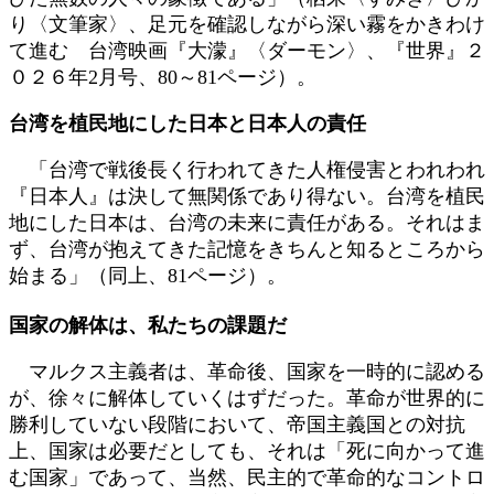
り〈文筆家〉、足元を確認しながら深い霧をかきわけ
て進む 台湾映画『大濛』〈ダーモン〉、『世界』２
０２６年2月号、80～81ページ）。
台湾を植民地にした日本と日本人の責任
「台湾で戦後長く行われてきた人権侵害とわれわれ
『日本人』は決して無関係であり得ない。台湾を植民
地にした日本は、台湾の未来に責任がある。それはま
ず、台湾が抱えてきた記憶をきちんと知るところから
始まる」（同上、81ページ）。
国家の解体は、私たちの課題だ
マルクス主義者は、革命後、国家を一時的に認める
が、徐々に解体していくはずだった。革命が世界的に
勝利していない段階において、帝国主義国との対抗
上、国家は必要だとしても、それは「死に向かって進
む国家」であって、当然、民主的で革命的なコントロ