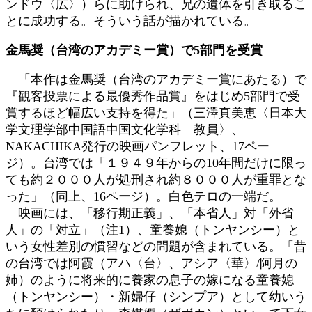
ンドウ〈広〉）らに助けられ、兄の遺体を引き取るこ
とに成功する。そういう話が描かれている。
金馬奨（台湾のアカデミー賞）で5部門を受賞
「本作は金馬奨（台湾のアカデミー賞にあたる）で
『観客投票による最優秀作品賞』をはじめ5部門で受
賞するほど幅広い支持を得た」（三澤真美恵〈日本大
学文理学部中国語中国文化学科 教員〉、
NAKACHIKA発行の映画パンフレット、17ペー
ジ）。台湾では「１９４９年からの10年間だけに限っ
ても約２０００人が処刑され約８０００人が重罪とな
った」（同上、16ページ）。白色テロの一端だ。
映画には、「移行期正義」、「本省人」対「外省
人」の「対立」（注1）、童養媳（トンヤンシー）と
いう女性差別の慣習などの問題が含まれている。「昔
の台湾では阿霞（アハ〈台〉、アシア〈華〉/阿月の
姉）のように将来的に養家の息子の嫁になる童養媳
（トンヤンシー）・新婦仔（シンプア）として幼いう