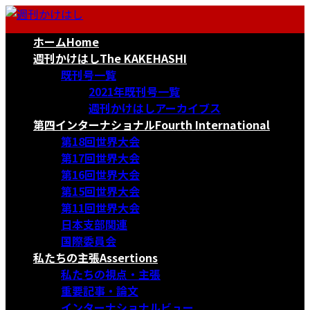
コ
ナ
ン
ビ
ホーム
Home
テ
ゲ
ン
ー
週刊かけはし
The KAKEHASHI
ツ
シ
既刊号一覧
へ
ョ
2021年既刊号一覧
ス
ン
週刊かけはしアーカイブス
キ
に
第四インターナショナル
Fourth International
ッ
移
第18回世界大会
プ
動
第17回世界大会
第16回世界大会
第15回世界大会
第11回世界大会
日本支部関連
国際委員会
私たちの主張
Assertions
私たちの視点・主張
重要記事・論文
インターナショナルビュー