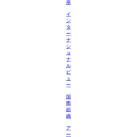
座
イ
ン
タ
ー
ナ
シ
ョ
ナ
ル
ビ
ュ
ー
国
際
組
織
ア
ー