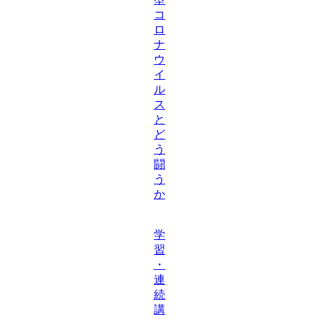
コ
ロ
ナ
ウ
イ
ル
ス
と
ど
う
闘
う
か
学
習
・
連
続
講