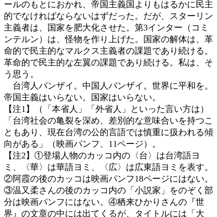
ールのもとにおかれ、帝国主義国よりもはるかに民主
的でなければならないはずだった。だが、スターリン
主義者は、国家を肥大化させた。第3インター（コミ
ンテルン）は、怪物を作り上げた。国家の解体は、革
命的で民主的なマルクス主義者の課題であり続ける。
革命的で民主的な左翼の課題であり続ける。私は、そ
う思う。
台湾人バンザイ。中国人バンザイ。世界に平和を。
帝国主義はいらない。国家はいらない。
【注1】（「本省人」「外省人」といった言い方は）
「台湾社会の亀裂を深め、差別的な意味合いを持つこ
ともあり、現在台湾の公的言語では慎重に扱われる傾
向がある」（映画パンフ、11ページ）。
【注2】①登場人物のカッコ内の〈台〉は台湾語ヨ
ミ、〈華〉は華語ヨミ、〈広〉は広東語ヨミを表す。
②阿霞の後のカッコは映画パンフ18ページにはない。
③温又柔さんの後のカッコ内の「小説家」をのぞく部
分は映画パンフにはない。④栖来ひかりさんの『世
界』の文章の中には出てくるが、タイトルには「大