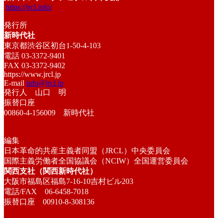
https://jrcl.info/
発行所
新時代社
東京都渋谷区初台1-50-4-103
電話 03-3372-9401
FAX 03-3372-9402
https://www.jrcl.jp
E-mail
info@jrcl.jp
発行人 山口 明
振替口座
00860-4-156009 新時代社
編集
日本革命的共産主義者同盟（JRCL）中央委員会
国際主義労働者全国協議会（NCIW）全国運営委員会
関西支社（関西新時代社）
大阪市福島区福島7-16-10吉村ビル203
電話/FAX 06-6458-7018
振替口座 00910-8-308136