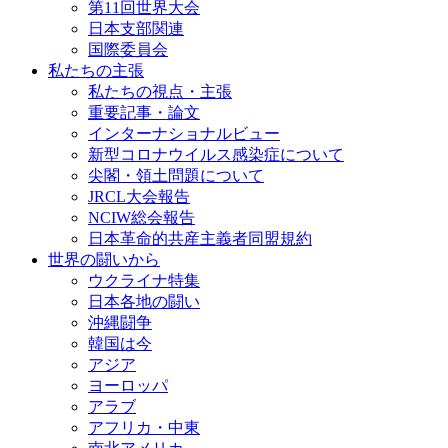
第11回世界大会
日本支部関連
国際委員会
私たちの主張
私たちの視点・主張
重要記事・論文
インターナショナルビュー
新型コロナウイルス感染症について
尖閣・領土問題について
JRCL大会報告
NCIW総会報告
日本革命的共産主義者同盟規約
世界の闘いから
ウクライナ特集
日本各地の闘い
沖縄闘争
韓国は今
アジア
ヨーロッパ
アラブ
アフリカ・中東