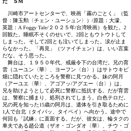
だ ＳМ
日
時
川崎市アートセンターで、映画「霧のごとく」（監
:
督：陳玉勲〈チェン・ユーシュン〉）/原題：大濛、
英題：A Foggy Tale/２０２５年/台湾映画）を観た。2
回観た。睡眠不そくのせいで、2回ともウトウトして
しまった。そして2回とも泣いてしまった。涙が止ま
らなかった。「再見」（ツァイチェン）は、いい言葉
だな。そう思った。
舞台は、１９５０年代、戒厳令下の台湾だ。兄の育
雲（ユーユン〈華〉、ヨーフン〈台〉）はサトウキビ
畑に隠れていたところを警察に見つかる。妹の阿月
（アーユエ〈華〉、アゴアッ/アグエー〈台〉）は、
兄を助けようとして必死に警察に抵抗する。だが育雲
は、警察に捕まり、処刑されてしまう。白色テロだ。
兄の死を知った15歳の阿月は、遺体を引き取るために
1人で台北（タイパッ、タイペイ）へ向かう。途中で
何回も「試練」に直面する。だが、彼女は、輪タクの
車夫である趙公道（ザオ・ゴンダオ〈華〉、チウ・ゴ