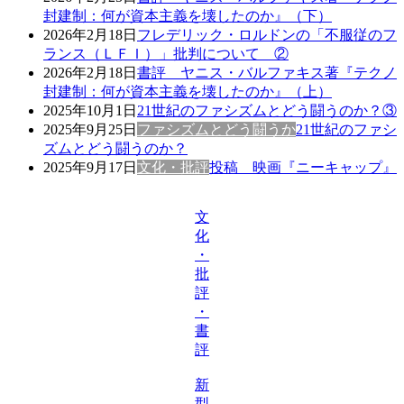
封建制：何が資本主義を壊したのか』（下）
2026年2月18日
フレデリック・ロルドンの「不服従のフ
ランス（ＬＦＩ）」批判について ②
2026年2月18日
書評 ヤニス・バルファキス著『テクノ
封建制：何が資本主義を壊したのか』（上）
2025年10月1日
21世紀のファシズムとどう闘うのか？③
2025年9月25日
ファシズムとどう闘うか
21世紀のファシ
ズムとどう闘うのか？
2025年9月17日
文化・批評
投稿 映画『ニーキャップ』
文
化
・
批
評
・
書
評
新
型