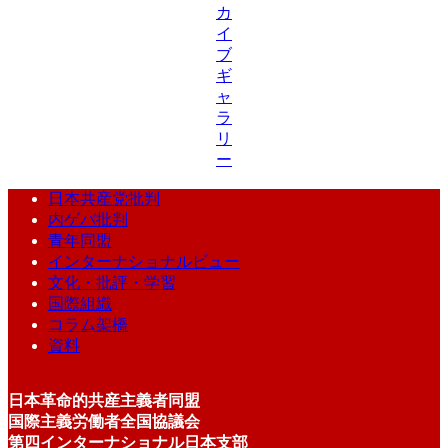
カ
イ
ブ
ギ
ャ
ラ
リ
ー
日本共産党批判
内ゲバ批判
青年同盟
インターナショナルビュー
文化・批評・学習
国際組織
コラム架橋
資料
日本革命的共産主義者同盟
国際主義労働者全国協議会
第四インターナショナル日本支部