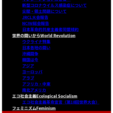
新型コロナウイルス感染症について
尖閣・領土問題について
JRCL大会報告
NCIW総会報告
日本革命的共産主義者同盟規約
世界の闘いから
World Revolution
ウクライナ特集
日本各地の闘い
沖縄闘争
韓国は今
アジア
ヨーロッパ
アラブ
アフリカ・中東
南北アメリカ
エコ社会主義
Ecological Socialism
エコ社会主義革命宣言〈第18回世界大会〉
フェミニズム
Feminism