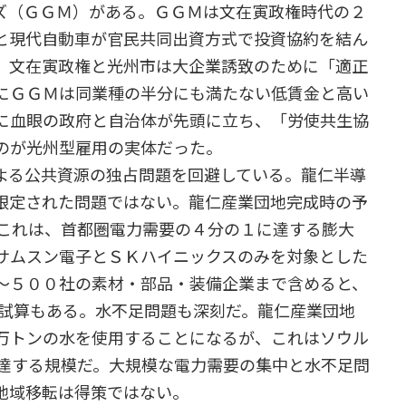
ズ（ＧＧＭ）がある。ＧＧＭは文在寅政権時代の２
と現代自動車が官民共同出資方式で投資協約を結ん
、文在寅政権と光州市は大企業誘致のために「適正
にＧＧＭは同業種の半分にも満たない低賃金と高い
に血眼の政府と自治体が先頭に立ち、「労使共生協
のが光州型雇用の実体だった。
る公共資源の独占問題を回避している。龍仁半導
限定された問題ではない。龍仁産業団地完成時の予
。これは、首都圏電力需要の４分の１に達する膨大
サムスン電子とＳＫハイニックスのみを対象とした
〜５００社の素材・部品・装備企業まで含めると、
う試算もある。水不足問題も深刻だ。龍仁産業団地
万トンの水を使用することになるが、これはソウル
に達する規模だ。大規模な電力需要の集中と水不足問
地域移転は得策ではない。