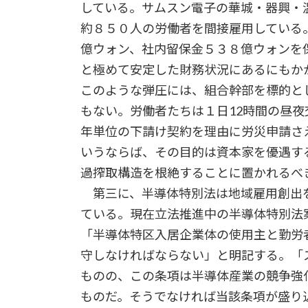
している。サムスン電子の華城・器興・
約８５０人の労働者を間接雇用している
億ウォン、社内留保金５３８億ウォンを
と極めて安定した財務状況にあるにもか
このような弾圧には、組合幹部を標的と
もない。労働者たちは１日12時間の昼夜
年単位の下請け契約を理由に労災申請さ
いうならば、その目的は資本家を優遇す
過搾取構造を根絶することに置かれるべ
第三に、半導体特別法は地域雇用創出
ている。現在立法推進中の半導体特別法
「半導体特区入居企業体の使用主と勤労
守しなければならない」と明記する。「
ものの、この条項は半導体産業の競争強
ものだ。そうでなければ当該条項が盛り