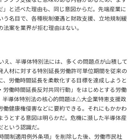
だ」と述べた理由も、同じ意図からだ。先端産業に
いう名目で、各種税制優遇と財政支援、立地規制緩
の法案を業界が拒む理由はない。
いえ、半導体特別法には、多くの問題点が山積して
発人材に対する特別延長労働許可単位期間を従来の
に、労働時間延長を柔軟化する目標を達成しようと
・労働時間延長反対共同行動」をはじめとする労働
、半導体特別法の核心的問題は△大企業特恵支援政
労働健康権侵害などに要約できる。それにもかかわ
ようとする意図は明らかだ。危機に瀕した半導体産
だという認識だ。
時間制適用例外条項」を削除した後、労働市民社