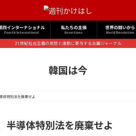
第四インターナショナル
私たちの主張
世界の闘いから
Fourth International
Assertions
World Revolution
21世紀社会主義の思想と運動に寄与する左翼ジャーナル
韓国は今
導体特別法を廃棄せよ
、半導体特別法を廃棄せよ