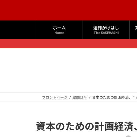
コ
ナ
ン
ビ
テ
ゲ
ン
ー
ホーム
週刊かけはし
ツ
シ
Home
The KAKEHASHI
へ
ョ
ス
ン
キ
に
ッ
移
プ
動
フロントページ
韓国は今
資本のための計画経済、半
資本のための計画経済