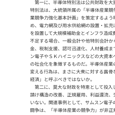
第一に、半導体特別法は公共財政を大
特別法は、大統領所属の「半導体産業競
業競争力強化基本計画」を策定するよう
め、電力網及び用水供給網の設置・拡充
を設置して大規模補助金とインフラ造成
不足する場合、一般会計や他特別会計か
金、税制支援、認可迅速化、人材養成ま
ン電子やＳＫハイニックスなどの大資本
の社会化を象徴するものだ。半導体産業
変える行為は、まさに大衆に対する露骨
経済」と呼ぶべきではないか。
第二に、莫大な財政を特恵として投入し
請け構造の改善、正規雇用、利益還流、
いない。関連事例として、サムスン電子
闘争は、「半導体産業の競争力」が非正