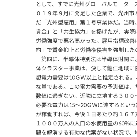
として、すでに光州グローバルモーター
０１９年９月に発足した企業で、光州市
だ「光州型雇用」第１号事業体だ。当時
賃金」と「共生協力」を掲げたが、実際
労働強度で悪名高かった。雇用指標改善
約」で賃金抑止と労働権侵害を強制した
第四に、半導体特別法は半導体財閥によ
体クラスター事業は、決して龍仁地域に
想電力需要は10ＧＷ以上と推定される
な量である。この電力需要の予測値は、
数値に過ぎない。近隣に立地する３００
必要な電力は15〜20ＧＷに達するとい
が稼働すれば、今後１日あたり約１６７
１０００万人の人口の水使用量の60％
題を解消する有効な代案がない状況で、