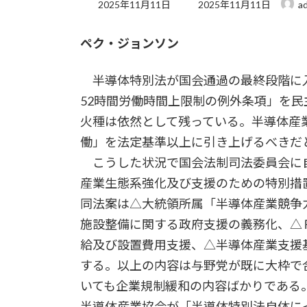
最
2025年11月11日
2025年11月11日
a
終
更
ペク・ジョンソン
新
日
時
半導体特別法が国会通過の最終段階に
:
52時間労働時間上限制の例外条項」を
火種は依然として残っている。半導体産
働」を法定基準以上に引き上げるべきだ
こうした状況で国会法制司法委員会に
産業生態系強化及び支援のための特別措
同法案は△大統領所属「半導体産業競争
施設整備に関する政府支援の義務化、△
給及び設置費用支援、△半導体産業支援
する。以上の内容は与野党が既に大枠で
いても企業規制緩和の内容ばかりである
半導体産業協会が「半導体特別法自体に