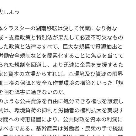
火しよう
クラスターの湖南移転は決して代案になり得な
成・支援政策と特別法が果たして必要不可欠なもの
した政策と法律はすべて、巨大な規模で資源抽出と
労働安全規制などを簡素化することに焦点を当てて
られた規制を回避し、より迅速に企業を支援するた
家と資本の立場からすれば、△環境及び資源の限界
働三権の保障と安全な作業環境の構築といった「規
を阻む障害に過ぎないのだ。
のような公共資源を自由に処分できる権限を譲渡し
制は、環境負荷の抑制と労働者の権利拡大を実現す
財閥への特恵措置により、公共財政を資本の利潤に
すべきである。基幹産業は労働者・民衆の手で統制