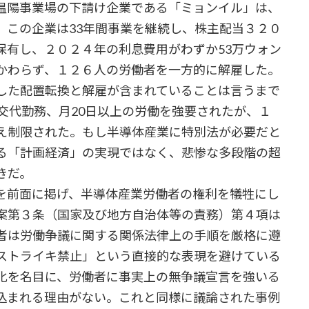
温陽事業場の下請け企業である「ミョンイル」は、
。この企業は33年間事業を継続し、株主配当３２０
保有し、２０２４年の利息費用がわずか53万ウォン
かわらず、１２６人の労働者を一方的に解雇した。
した配置転換と解雇が含まれていることは言うまで
交代勤務、月20日以上の労働を強要されたが、１
え制限された。もし半導体産業に特別法が必要だと
る「計画経済」の実現ではなく、悲惨な多段階の超
きだ。
を前面に掲げ、半導体産業労働者の権利を犠牲にし
案第３条（国家及び地方自治体等の責務）第４項は
者は労働争議に関する関係法律上の手順を厳格に遵
ストライキ禁止」という直接的な表現を避けている
化を名目に、労働者に事実上の無争議宣言を強いる
込まれる理由がない。これと同様に議論された事例