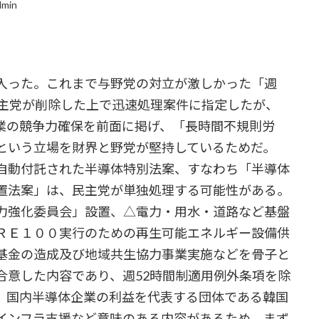
dmin
入った。これまで与野党の対立が激しかった「週
民主党が削除した上で迅速処理案件に指定したが、
業の競争力確保を前面に掲げ、「長時間不規則労
という立場を財界と野党が堅持しているためだ。
自動付託された半導体特別法案、すなわち「半導体
置法案」は、民主党が単独処理する可能性がある。
力強化委員会」設置、△電力・用水・道路など基盤
ＲＥ１００実行のための再生可能エネルギー設備供
基金の造成及び地域共生協力事業実施などを骨子と
合意した内容であり、週52時間制適用例外条項を除
。国内半導体企業の利益を代表する団体である韓国
インフラ支援など意味のある内容があるため、まず