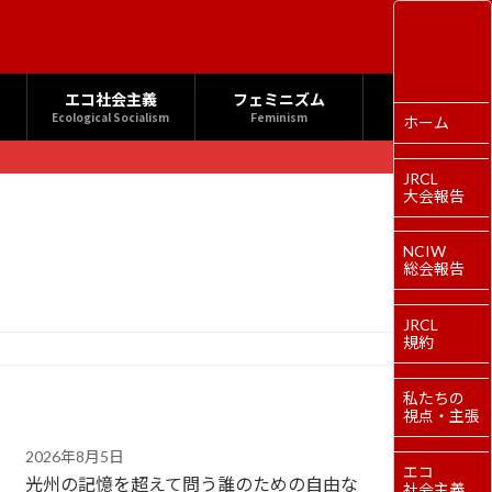
エコ社会主義
フェミニズム
Ecological Socialism
Feminism
ホーム
JRCL
大会報告
NCIW
総会報告
JRCL
規約
私たちの
視点・主張
2026年8月5日
エコ
光州の記憶を超えて問う誰のための自由な
社会主義