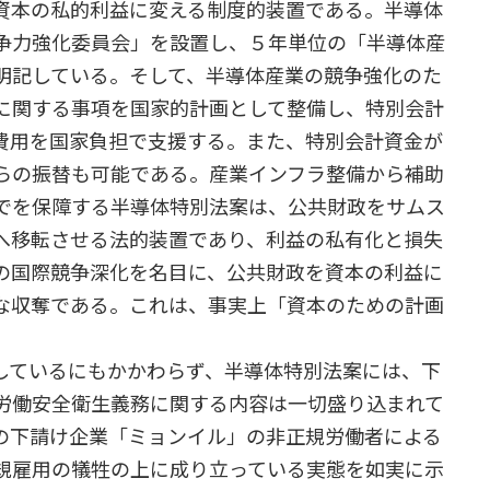
資本の私的利益に変える制度的装置である。半導体
争力強化委員会」を設置し、５年単位の「半導体産
明記している。そして、半導体産業の競争強化のた
に関する事項を国家的計画として整備し、特別会計
費用を国家負担で支援する。また、特別会計資金が
らの振替も可能である。産業インフラ整備から補助
でを保障する半導体特別法案は、公共財政をサムス
へ移転させる法的装置であり、利益の私有化と損失
の国際競争深化を名目に、公共財政を資本の利益に
な収奪である。これは、事実上「資本のための計画
ているにもかかわらず、半導体特別法案には、下
労働安全衛生義務に関する内容は一切盛り込まれて
の下請け企業「ミョンイル」の非正規労働者による
規雇用の犠牲の上に成り立っている実態を如実に示