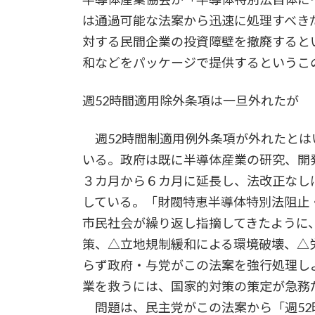
は通過可能な法案から迅速に処理すべき
対する民間企業の投資障壁を撤廃すると
和などをパッケージで提供するというこ
週52時間適用除外条項は一旦外れたが
週52時間制適用例外条項が外れたとは
いる。政府は既に半導体産業の研究、開
３カ月から６カ月に延長し、法改正なし
している。「財閥特恵半導体特別法阻止
市民社会が繰り返し指摘してきたように
策、△立地規制緩和による環境破壊、△
らず政府・与党がこの法案を強行処理し
業を救うには、国家的対策の策定が急務
問題は、民主党がこの法案から「週52