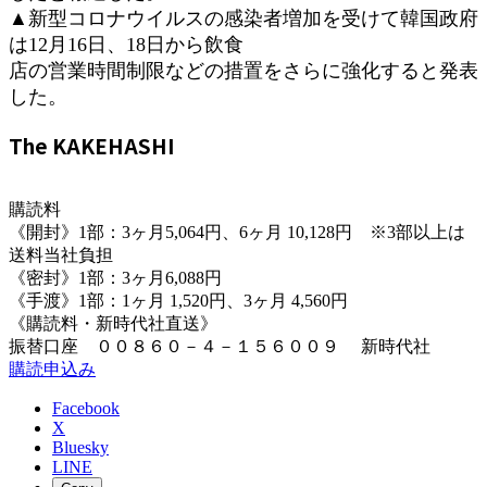
:
▲新型コロナウイルスの感染者増加を受けて韓国政府
は12月16日、18日から飲食
店の営業時間制限などの措置をさらに強化すると発表
した。
The KAKEHASHI
購読料
《開封》1部：3ヶ月5,064円、6ヶ月 10,128円 ※3部以上は
送料当社負担
《密封》1部：3ヶ月6,088円
《手渡》1部：1ヶ月 1,520円、3ヶ月 4,560円
《購読料・新時代社直送》
振替口座 ００８６０－４－１５６００９ 新時代社
購読申込み
Facebook
X
Bluesky
LINE