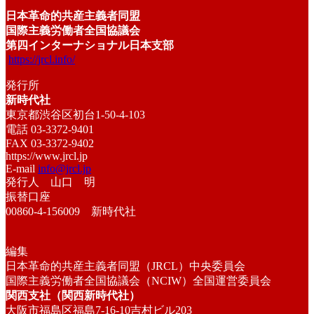
日本革命的共産主義者同盟
国際主義労働者全国協議会
第四インターナショナル日本支部
https://jrcl.info/
発行所
新時代社
東京都渋谷区初台1-50-4-103
電話 03-3372-9401
FAX 03-3372-9402
https://www.jrcl.jp
E-mail
info@jrcl.jp
発行人 山口 明
振替口座
00860-4-156009 新時代社
編集
日本革命的共産主義者同盟（JRCL）中央委員会
国際主義労働者全国協議会（NCIW）全国運営委員会
関西支社（関西新時代社）
大阪市福島区福島7-16-10吉村ビル203