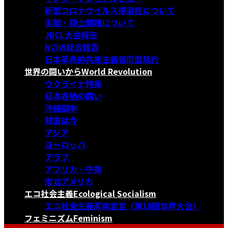
新型コロナウイルス感染症について
尖閣・領土問題について
JRCL大会報告
NCIW総会報告
日本革命的共産主義者同盟規約
世界の闘いから
World Revolution
ウクライナ特集
日本各地の闘い
沖縄闘争
韓国は今
アジア
ヨーロッパ
アラブ
アフリカ・中東
南北アメリカ
エコ社会主義
Ecological Socialism
エコ社会主義革命宣言〈第18回世界大会〉
フェミニズム
Feminism