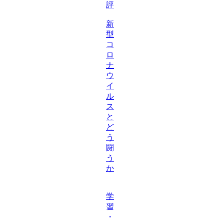
評
新
型
コ
ロ
ナ
ウ
イ
ル
ス
と
ど
う
闘
う
か
学
習
・