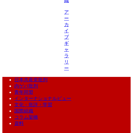
織
ア
ー
カ
イ
ブ
ギ
ャ
ラ
リ
ー
日本共産党批判
内ゲバ批判
青年同盟
インターナショナルビュー
文化・批評・学習
国際組織
コラム架橋
資料