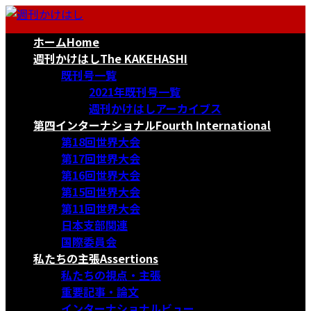
コ
ナ
ン
ビ
ホーム
Home
テ
ゲ
ン
ー
週刊かけはし
The KAKEHASHI
ツ
シ
既刊号一覧
へ
ョ
2021年既刊号一覧
ス
ン
週刊かけはしアーカイブス
キ
に
第四インターナショナル
Fourth International
ッ
移
第18回世界大会
プ
動
第17回世界大会
第16回世界大会
第15回世界大会
第11回世界大会
日本支部関連
国際委員会
私たちの主張
Assertions
私たちの視点・主張
重要記事・論文
インターナショナルビュー