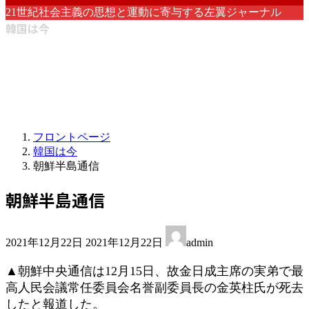
21世紀社会主義の思想と運動に寄与する左翼ジャーナル
韓国は今
フロントページ
韓国は今
朝鮮半島通信
朝鮮半島通信
最
2021年12月22日
2021年12月22日
admin
終
更
▲朝鮮中央通信は12月15日、故金日成主席の実弟で最
新
高人民会議常任委員会名誉副委員長の金英柱氏が死去
日
したと報道した。
時