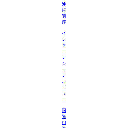
連
続
講
座
イ
ン
タ
ー
ナ
シ
ョ
ナ
ル
ビ
ュ
ー
国
際
組