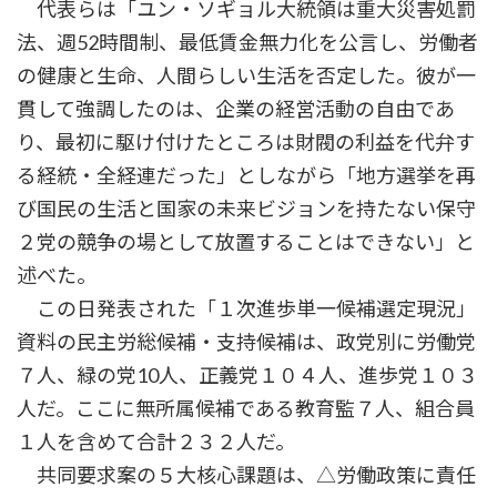
代表らは「ユン・ソギョル大統領は重大災害処罰
法、週52時間制、最低賃金無力化を公言し、労働者
の健康と生命、人間らしい生活を否定した。彼が一
貫して強調したのは、企業の経営活動の自由であ
り、最初に駆け付けたところは財閥の利益を代弁す
る経統・全経連だった」としながら「地方選挙を再
び国民の生活と国家の未来ビジョンを持たない保守
２党の競争の場として放置することはできない」と
述べた。
この日発表された「１次進歩単一候補選定現況」
資料の民主労総候補・支持候補は、政党別に労働党
７人、緑の党10人、正義党１０４人、進歩党１０３
人だ。ここに無所属候補である教育監７人、組合員
１人を含めて合計２３２人だ。
共同要求案の５大核心課題は、△労働政策に責任