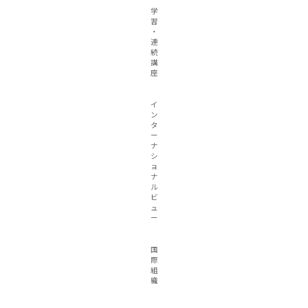
学
習
・
連
続
講
座
イ
ン
タ
ー
ナ
シ
ョ
ナ
ル
ビ
ュ
ー
国
際
組
織