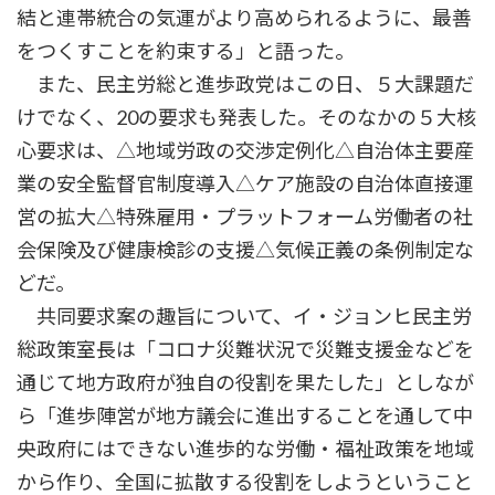
結と連帯統合の気運がより高められるように、最善
をつくすことを約束する」と語った。
また、民主労総と進歩政党はこの日、５大課題だ
けでなく、20の要求も発表した。そのなかの５大核
心要求は、△地域労政の交渉定例化△自治体主要産
業の安全監督官制度導入△ケア施設の自治体直接運
営の拡大△特殊雇用・プラットフォーム労働者の社
会保険及び健康検診の支援△気候正義の条例制定な
どだ。
共同要求案の趣旨について、イ・ジョンヒ民主労
総政策室長は「コロナ災難状況で災難支援金などを
通じて地方政府が独自の役割を果たした」としなが
ら「進歩陣営が地方議会に進出することを通して中
央政府にはできない進歩的な労働・福祉政策を地域
から作り、全国に拡散する役割をしようということ