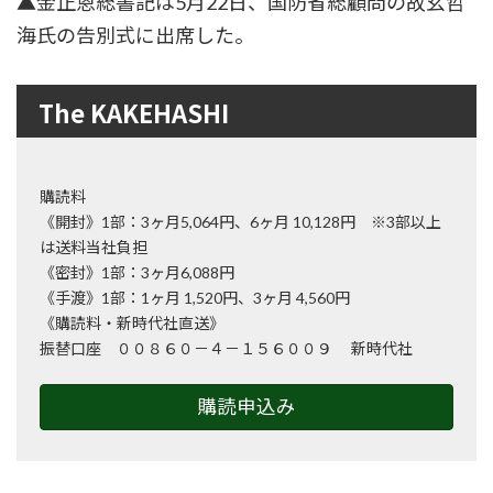
▲金正恩総書記は5月22日、国防省総顧問の故玄哲
海氏の告別式に出席した。
The KAKEHASHI
購読料
《開封》1部：3ヶ月5,064円、6ヶ月 10,128円 ※3部以上
は送料当社負担
《密封》1部：3ヶ月6,088円
《手渡》1部：1ヶ月 1,520円、3ヶ月 4,560円
《購読料・新時代社直送》
振替口座 ００８６０－４－１５６００９ 新時代社
購読申込み