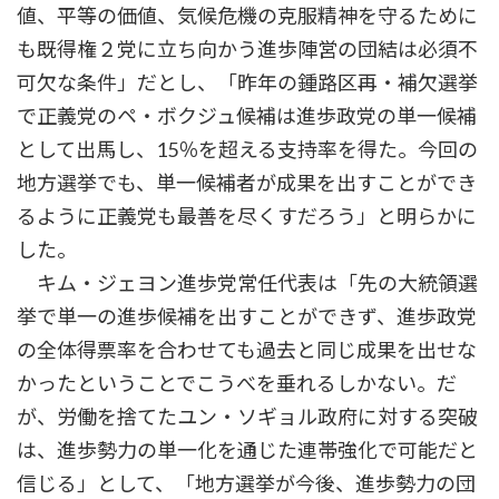
値、平等の価値、気候危機の克服精神を守るために
も既得権２党に立ち向かう進歩陣営の団結は必須不
可欠な条件」だとし、「昨年の鍾路区再・補欠選挙
で正義党のペ・ボクジュ候補は進歩政党の単一候補
として出馬し、15％を超える支持率を得た。今回の
地方選挙でも、単一候補者が成果を出すことができ
るように正義党も最善を尽くすだろう」と明らかに
した。
キム・ジェヨン進歩党常任代表は「先の大統領選
挙で単一の進歩候補を出すことができず、進歩政党
の全体得票率を合わせても過去と同じ成果を出せな
かったということでこうべを垂れるしかない。だ
が、労働を捨てたユン・ソギョル政府に対する突破
は、進歩勢力の単一化を通じた連帯強化で可能だと
信じる」として、「地方選挙が今後、進歩勢力の団