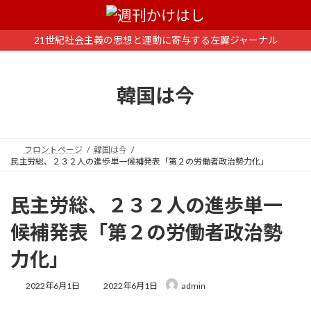
コ
ナ
ン
ビ
テ
ゲ
21世紀社会主義の思想と運動に寄与する左翼ジャーナル
ン
ー
ツ
シ
へ
ョ
韓国は今
ス
ン
キ
に
ッ
移
プ
動
フロントページ
韓国は今
民主労総、２３２人の進歩単一候補発表「第２の労働者政治勢力化」
民主労総、２３２人の進歩単一
候補発表「第２の労働者政治勢
力化」
最
2022年6月1日
2022年6月1日
admin
終
更