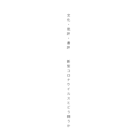
文
化
・
批
評
・
書
評
新
型
コ
ロ
ナ
ウ
イ
ル
ス
と
ど
う
闘
う
か