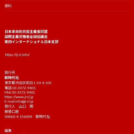
資料
日本革命的共産主義者同盟
国際主義労働者全国協議会
第四インターナショナル日本支部
https://jrcl.info/
発行所
新時代社
東京都渋谷区初台1-50-4-103
電話 03-3372-9401
FAX 03-3372-9402
https://www.jrcl.jp
E-mail
info@jrcl.jp
発行人 山口 明
振替口座
00860-4-156009 新時代社
編集