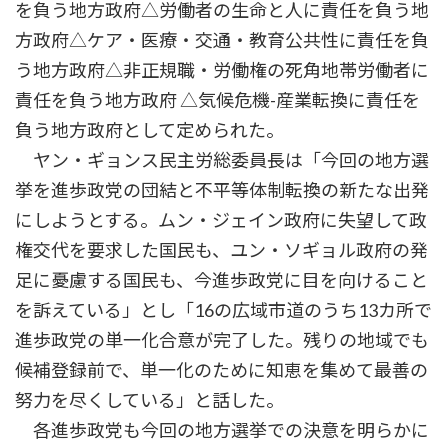
を負う地方政府△労働者の生命と人に責任を負う地
方政府△ケア・医療・交通・教育公共性に責任を負
う地方政府△非正規職・労働権の死角地帯労働者に
責任を負う地方政府 △気候危機-産業転換に責任を
負う地方政府として定められた。
ヤン・ギョンス民主労総委員長は「今回の地方選
挙を進歩政党の団結と不平等体制転換の新たな出発
にしようとする。ムン・ジェイン政府に失望して政
権交代を要求した国民も、ユン・ソギョル政府の発
足に憂慮する国民も、今進歩政党に目を向けること
を訴えている」とし「16の広域市道のうち13カ所で
進歩政党の単一化合意が完了した。残りの地域でも
候補登録前で、単一化のために知恵を集めて最善の
努力を尽くしている」と話した。
各進歩政党も今回の地方選挙での決意を明らかに