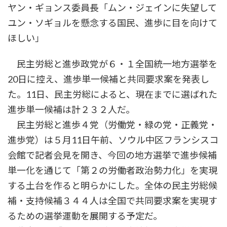
ヤン・ギョンス委員長「ムン・ジェインに失望して
新
日
ユン・ソギョルを懸念する国民、進歩に目を向けて
時
:
ほしい」
民主労総と進歩政党が６・１全国統一地方選挙を
20日に控え、進歩単一候補と共同要求案を発表し
た。11日、民主労総によると、現在までに選ばれた
進歩単一候補は計２３２人だ。
民主労総と進歩４党（労働党・緑の党・正義党・
進歩党）は５月11日午前、ソウル中区フランシスコ
会館で記者会見を開き、今回の地方選挙で進歩候補
単一化を通じて「第２の労働者政治勢力化」を実現
する土台を作ると明らかにした。全体の民主労総候
補・支持候補３４４人は全国で共同要求案を実現す
るための選挙運動を展開する予定だ。