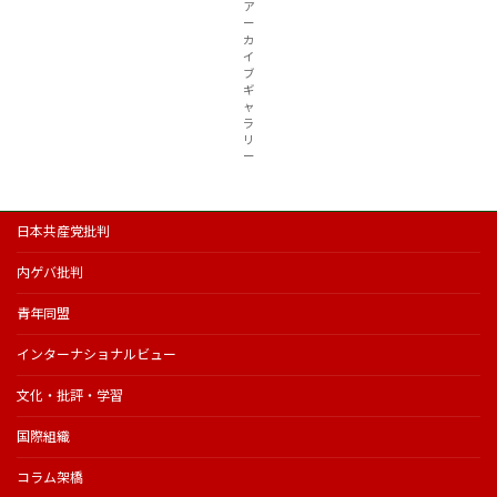
ア
ー
カ
イ
ブ
ギ
ャ
ラ
リ
ー
日本共産党批判
内ゲバ批判
青年同盟
インターナショナルビュー
文化・批評・学習
国際組織
コラム架橋