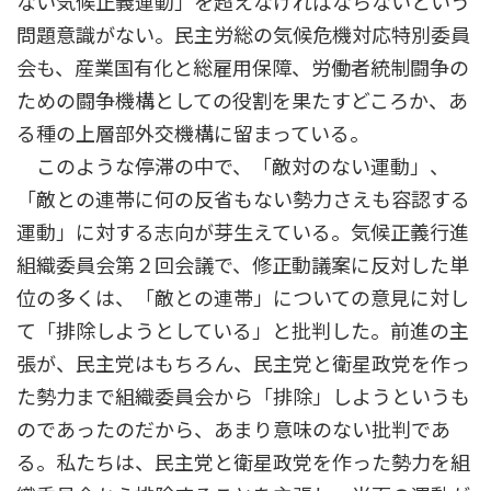
ない気候正義運動」を超えなければならないという
問題意識がない。民主労総の気候危機対応特別委員
会も、産業国有化と総雇用保障、労働者統制闘争の
ための闘争機構としての役割を果たすどころか、あ
る種の上層部外交機構に留まっている。
このような停滞の中で、「敵対のない運動」、
「敵との連帯に何の反省もない勢力さえも容認する
運動」に対する志向が芽生えている。気候正義行進
組織委員会第２回会議で、修正動議案に反対した単
位の多くは、「敵との連帯」についての意見に対し
て「排除しようとしている」と批判した。前進の主
張が、民主党はもちろん、民主党と衛星政党を作っ
た勢力まで組織委員会から「排除」しようというも
のであったのだから、あまり意味のない批判であ
る。私たちは、民主党と衛星政党を作った勢力を組