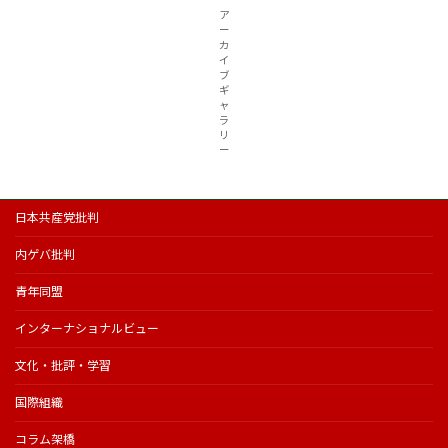
ア
ー
カ
イ
ブ
ギ
ャ
ラ
リ
ー
日本共産党批判
内ゲバ批判
青年同盟
インターナショナルビュー
文化・批評・学習
国際組織
コラム架橋