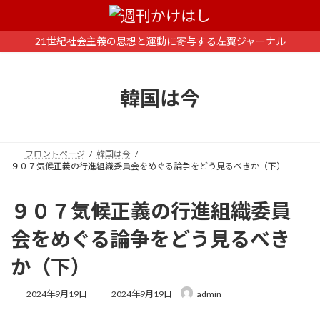
コ
ナ
ン
ビ
テ
ゲ
21世紀社会主義の思想と運動に寄与する左翼ジャーナル
ン
ー
ツ
シ
へ
ョ
韓国は今
ス
ン
キ
に
ッ
移
プ
動
フロントページ
韓国は今
９０７気候正義の行進組織委員会をめぐる論争をどう見るべきか（下）
９０７気候正義の行進組織委員
会をめぐる論争をどう見るべき
か（下）
最
2024年9月19日
2024年9月19日
admin
終
更