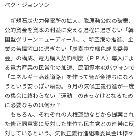
ペク・ジョンソン
新
日
時
新規石炭火力発電所の拡大、脱原発公約の破棄、
:
公的資金を資本の利益に変える過程に過ぎない「韓
国型グリーンニューディール」、新空港の推進、企
業の苦情窓口に過ぎない「炭素中立緑色成長委員
会」の構成、電力購入契約制度（ＰＰＡ）導入によ
る電力産業の民営化の加速、民間資本40兆ウォンで
「エネルギー高速道路」を作って皆が金持ちになろ
うという安っぽい扇動。９月の気候正義行進が一度
の集会に終わらない「運動」のきっかけとなるため
に必要なものは何か？
もちろん、それぞれの人権運動などから提案され
た修正同意案に反対した単位も民主党との連帯に反
対しているという。気候正義行進組織委員会は様々