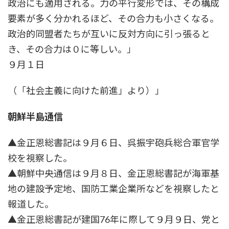
政治にも適用される。力の平行変形では、その構成
要素が多く分かれるほど、その合力も小さくなる。
政治的同盟者たちが互いに反対方向に引っ張ると
き、その合力は０に等しい。」
９月１日
（「社会主義に向けた前進」より）」
朝鮮半島通信
▲金正恩総書記は９月６日、呉振宇砲兵総合軍官学
校を視察した。
▲朝鮮中央通信は９月８日、金正恩総書記が海軍基
地の建設予定地、国防工業企業所などを視察したと
報道した。
▲金正恩総書記が建国76年に際して９月９日、党と