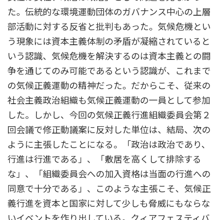
た。伝統的な環境運動団体のガバナンス中心の上層
部活動に対する反省と批判もあった。気候危機とい
う現象には資本主義体制の矛盾が凝縮されていると
いう認識、気候危機を解決するのは資本主義との闘
争を通じてのみ可能であるという認識が、これまで
の気候正義運動の精神だった。だからこそ、従来の
社会主義政治組織も気候正義運動の一員として参加
した。しかし、今回の気候正義行進組織委員会第２
回会議で修正動議案に反対した単位は、結局、次の
ように主張したことになる。「政治は政治であり、
行進は行進である」、「敷居を高くして排除する
な」、「組織委員会への加入資格は当面の行進への
同意で十分である」、このような主張こそ、気候正
義行進を資本と国家に対して少しも脅威にもならな
いイベントを作り出している。クィアフェスティバ