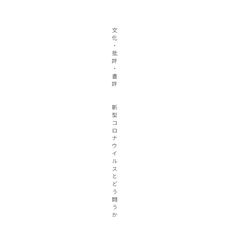
文
化
・
批
評
・
書
評
新
型
コ
ロ
ナ
ウ
イ
ル
ス
と
ど
う
闘
う
か