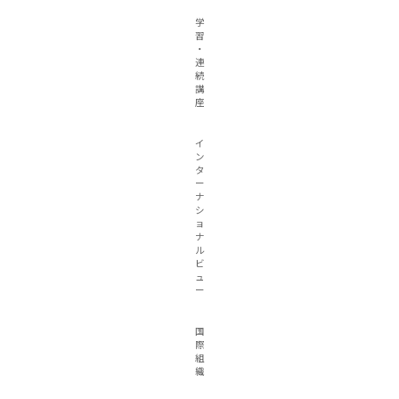
学
習
・
連
続
講
座
イ
ン
タ
ー
ナ
シ
ョ
ナ
ル
ビ
ュ
ー
国
際
組
織