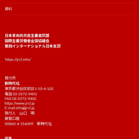
資料
日本革命的共産主義者同盟
国際主義労働者全国協議会
第四インターナショナル日本支部
https://jrcl.info/
発行所
新時代社
東京都渋谷区初台1-50-4-103
電話 03-3372-9401
FAX 03-3372-9402
https://www.jrcl.jp
E-mail
info@jrcl.jp
発行人 山口 明
振替口座
00860-4-156009 新時代社
編集