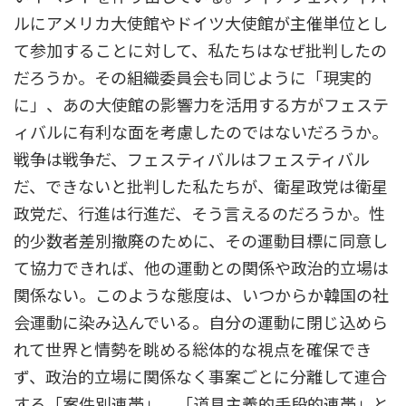
ルにアメリカ大使館やドイツ大使館が主催単位とし
て参加することに対して、私たちはなぜ批判したの
だろうか。その組織委員会も同じように「現実的
に」、あの大使館の影響力を活用する方がフェステ
ィバルに有利な面を考慮したのではないだろうか。
戦争は戦争だ、フェスティバルはフェスティバル
だ、できないと批判した私たちが、衛星政党は衛星
政党だ、行進は行進だ、そう言えるのだろうか。性
的少数者差別撤廃のために、その運動目標に同意し
て協力できれば、他の運動との関係や政治的立場は
関係ない。このような態度は、いつからか韓国の社
会運動に染み込んでいる。自分の運動に閉じ込めら
れて世界と情勢を眺める総体的な視点を確保でき
ず、政治的立場に関係なく事案ごとに分離して連合
する「案件別連帯」、「道具主義的手段的連帯」と