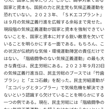
ろん、国家と資本だろう。しかし、闘争対象である
国家と資本も、国民の力と民主党も気候正義運動を
恐れていない。２０２３年、「ＳＫエコプラント」
は９月の気候正義行進を広報する余裕まで見せた。
現段階の気候正義運動が国家と資本を強制できてい
ないことを、国家と資本に対する鋭い敵意を欠いて
いることを明らかにする一面である。もちろん、こ
の状況が伝統的な気候・環境運動陣営の責任だけで
はない。「階級闘争のない気候正義運動」の最も大
きな責任は、民主労総にある。２０２３年９月23日
の気候正義行進当日、民主労総のブースでは「竹歯
ブラシ」と「エコ石鹸」を配った。民主労組運動が
「エコバッグとタンブラー」で気候危機を解決でき
ないという認識すら欠けていることを明らかにする
一つの例である。現在、民主労総には「階級闘争の