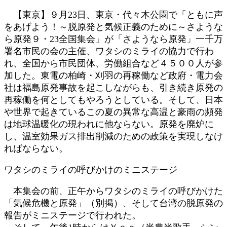
:
【東京】９月23日、東京・代々木公園で「ともに声
をあげよう！～脱原発と気候正義のために～さような
ら原発９・23全国集会」が「さようなら原発」一千万
署名市民の会の主催、ワタシのミライの協力で行わ
れ、全国から市民団体、労働組合など４５００人が参
加した。東電の柏崎・刈羽の再稼働など政府・電力会
社は福島原発事故を起こしながらも、引き続き原発の
再稼働を何としてもやろうとしている。そして、日本
や世界で起きているこの夏の異常な高温と豪雨の頻発
は地球温暖化の現われに他ならない。原発を廃炉に
し、温室効果ガス排出削減のための政策を実現しなけ
ればならない。
ワタシのミライの呼びかけのミニステージ
本集会の前、正午からワタシのミライの呼びかけた
「気候危機と原発」（別掲）、そして台湾の脱原発の
報告がミニステージで行われた。