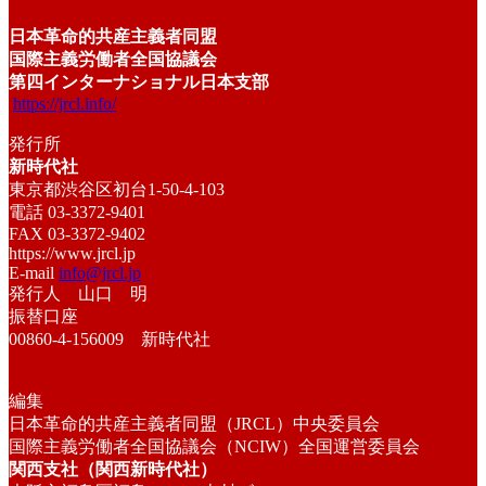
日本革命的共産主義者同盟
国際主義労働者全国協議会
第四インターナショナル日本支部
https://jrcl.info/
発行所
新時代社
東京都渋谷区初台1-50-4-103
電話 03-3372-9401
FAX 03-3372-9402
https://www.jrcl.jp
E-mail
info@jrcl.jp
発行人 山口 明
振替口座
00860-4-156009 新時代社
編集
日本革命的共産主義者同盟（JRCL）中央委員会
国際主義労働者全国協議会（NCIW）全国運営委員会
関西支社（関西新時代社）