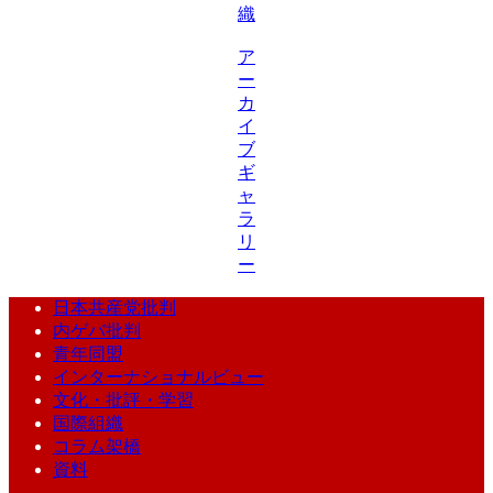
織
ア
ー
カ
イ
ブ
ギ
ャ
ラ
リ
ー
日本共産党批判
内ゲバ批判
青年同盟
インターナショナルビュー
文化・批評・学習
国際組織
コラム架橋
資料