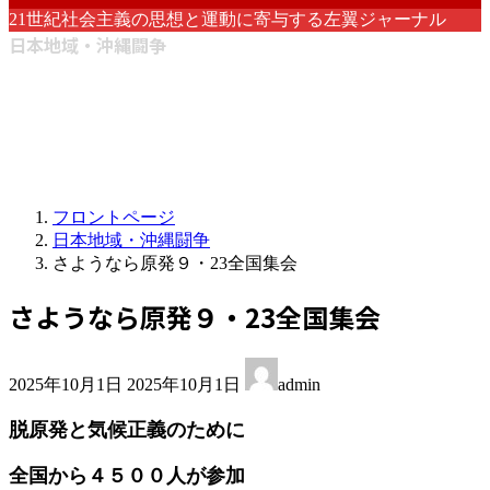
21世紀社会主義の思想と運動に寄与する左翼ジャーナル
日本地域・沖縄闘争
フロントページ
日本地域・沖縄闘争
さようなら原発９・23全国集会
さようなら原発９・23全国集会
最
2025年10月1日
2025年10月1日
admin
終
更
脱原発と気候正義のために
新
日
全国から４５００人が参加
時