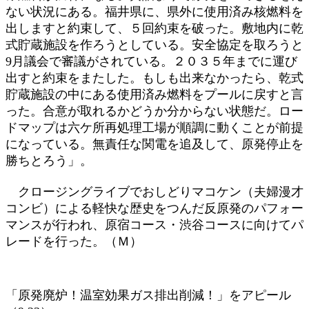
ない状況にある。福井県に、県外に使用済み核燃料を
出しますと約束して、５回約束を破った。敷地内に乾
式貯蔵施設を作ろうとしている。安全協定を取ろうと
9月議会で審議がされている。２０３５年までに運び
出すと約束をまたした。もしも出来なかったら、乾式
貯蔵施設の中にある使用済み燃料をプールに戻すと言
った。合意が取れるかどうか分からない状態だ。ロー
ドマップは六ケ所再処理工場が順調に動くことが前提
になっている。無責任な関電を追及して、原発停止を
勝ちとろう」。
クロージングライブでおしどりマコケン（夫婦漫才
コンビ）による軽快な歴史をつんだ反原発のパフォー
マンスが行われ、原宿コース・渋谷コースに向けてパ
レードを行った。（Ｍ）
「原発廃炉！温室効果ガス排出削減！」をアピール