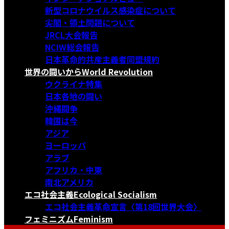
新型コロナウイルス感染症について
尖閣・領土問題について
JRCL大会報告
NCIW総会報告
日本革命的共産主義者同盟規約
世界の闘いから
World Revolution
ウクライナ特集
日本各地の闘い
沖縄闘争
韓国は今
アジア
ヨーロッパ
アラブ
アフリカ・中東
南北アメリカ
エコ社会主義
Ecological Socialism
エコ社会主義革命宣言〈第18回世界大会〉
フェミニズム
Feminism