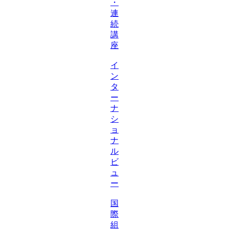
・
連
続
講
座
イ
ン
タ
ー
ナ
シ
ョ
ナ
ル
ビ
ュ
ー
国
際
組