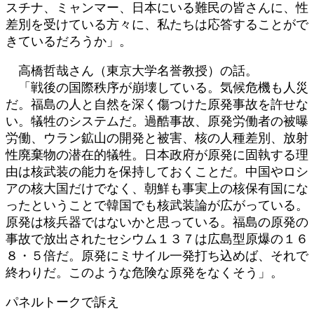
スチナ、ミャンマー、日本にいる難民の皆さんに、性
差別を受けている方々に、私たちは応答することがで
きているだろうか」。
高橋哲哉さん（東京大学名誉教授）の話。
「戦後の国際秩序が崩壊している。気候危機も人災
だ。福島の人と自然を深く傷つけた原発事故を許せな
い。犠牲のシステムだ。過酷事故、原発労働者の被曝
労働、ウラン鉱山の開発と被害、核の人種差別、放射
性廃棄物の潜在的犠牲。日本政府が原発に固執する理
由は核武装の能力を保持しておくことだ。中国やロシ
アの核大国だけでなく、朝鮮も事実上の核保有国にな
ったということで韓国でも核武装論が広がっている。
原発は核兵器ではないかと思っている。福島の原発の
事故で放出されたセシウム１３７は広島型原爆の１６
８・５倍だ。原発にミサイル一発打ち込めば、それで
終わりだ。このような危険な原発をなくそう」。
パネルトークで訴え