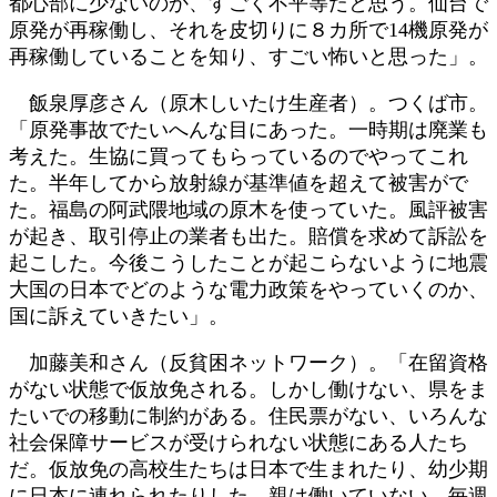
都心部に少ないのか、すごく不平等だと思う。仙台で
原発が再稼働し、それを皮切りに８カ所で14機原発が
再稼働していることを知り、すごい怖いと思った」。
飯泉厚彦さん（原木しいたけ生産者）。つくば市。
「原発事故でたいへんな目にあった。一時期は廃業も
考えた。生協に買ってもらっているのでやってこれ
た。半年してから放射線が基準値を超えて被害がで
た。福島の阿武隈地域の原木を使っていた。風評被害
が起き、取引停止の業者も出た。賠償を求めて訴訟を
起こした。今後こうしたことが起こらないように地震
大国の日本でどのような電力政策をやっていくのか、
国に訴えていきたい」。
加藤美和さん（反貧困ネットワーク）。「在留資格
がない状態で仮放免される。しかし働けない、県をま
たいでの移動に制約がある。住民票がない、いろんな
社会保障サービスが受けられない状態にある人たち
だ。仮放免の高校生たちは日本で生まれたり、幼少期
に日本に連れられたりした。親は働いていない。毎週