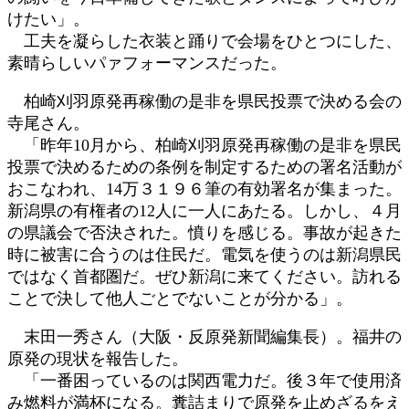
けたい」。
工夫を凝らした衣装と踊りで会場をひとつにした、
素晴らしいパァフォーマンスだった。
柏崎刈羽原発再稼働の是非を県民投票で決める会の
寺尾さん。
「昨年10月から、柏崎刈羽原発再稼働の是非を県民
投票で決めるための条例を制定するための署名活動が
おこなわれ、14万３１９６筆の有効署名が集まった。
新潟県の有権者の12人に一人にあたる。しかし、４月
の県議会で否決された。憤りを感じる。事故が起きた
時に被害に合うのは住民だ。電気を使うのは新潟県民
ではなく首都圏だ。ぜひ新潟に来てください。訪れる
ことで決して他人ごとでないことが分かる」。
末田一秀さん（大阪・反原発新聞編集長）。福井の
原発の現状を報告した。
「一番困っているのは関西電力だ。後３年で使用済
み燃料が満杯になる。糞詰まりで原発を止めざるをえ