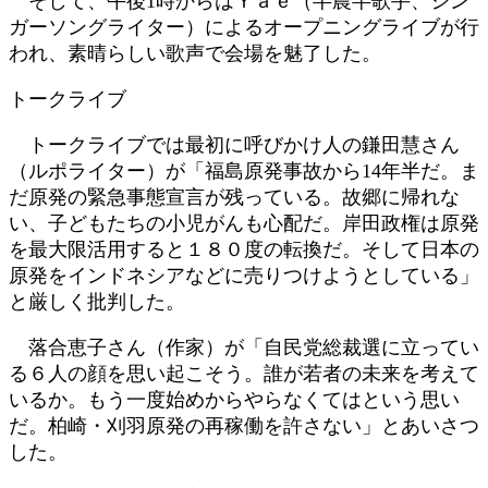
そして、午後1時からはＹａｅ（半農半歌手、シン
ガーソングライター）によるオープニングライブが行
われ、素晴らしい歌声で会場を魅了した。
トークライブ
トークライブでは最初に呼びかけ人の鎌田慧さん
（ルポライター）が「福島原発事故から14年半だ。ま
だ原発の緊急事態宣言が残っている。故郷に帰れな
い、子どもたちの小児がんも心配だ。岸田政権は原発
を最大限活用すると１８０度の転換だ。そして日本の
原発をインドネシアなどに売りつけようとしている」
と厳しく批判した。
落合恵子さん（作家）が「自民党総裁選に立ってい
る６人の顔を思い起こそう。誰が若者の未来を考えて
いるか。もう一度始めからやらなくてはという思い
だ。柏崎・刈羽原発の再稼働を許さない」とあいさつ
した。