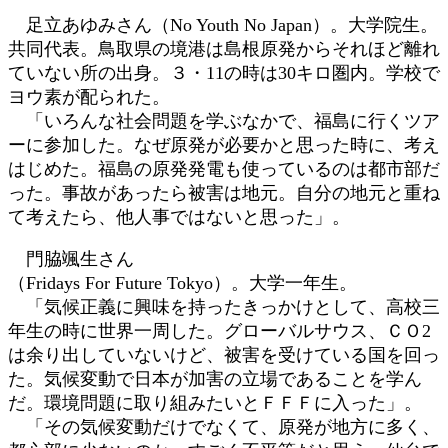
足立あゆみさん（No Youth No Japan）。大学院生。
共同代表。鳥取県の境港は島根原発からそれほど離れ
ていない所の出身。３・11の時は30キロ圏内。学校で
ヨウ素が配られた。
「いろんな社会問題を学ぶなかで、福島に行くツア
ーに参加した。なぜ原発が必要かと思った時に、考え
はじめた。福島の原発発電も使っているのは都市部だ
った。事故があったら被害は地元。自分の地元と重ね
て考えたら、他人事ではないと思った」。
門脇颯生さん
（Fridays For Future Tokyo）。大学一年生。
「気候正義に興味を持ったきっかけとして、高校三
年生の時に世界一周した。グローバルサウス、ＣＯ2
は余り出していないけど、被害を受けている国を回っ
た。気候変動で日本が加害の立場であることを学ん
だ。環境問題に取り組みたいとＦＦＦに入った」。
「その気候変動だけでなくて、原発が地方に多く、