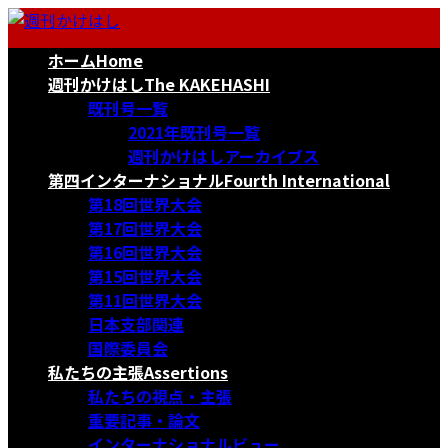
コ
ナ
ン
ビ
ホーム
Home
テ
ゲ
ン
ー
週刊かけはし
The KAKEHASHI
ツ
シ
既刊号一覧
へ
ョ
2021年既刊号一覧
ス
ン
週刊かけはしアーカイブス
キ
に
第四インターナショナル
Fourth International
ッ
移
第18回世界大会
プ
動
第17回世界大会
第16回世界大会
第15回世界大会
第11回世界大会
日本支部関連
国際委員会
私たちの主張
Assertions
私たちの視点・主張
重要記事・論文
インターナショナルビュー