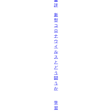
評
新
型
コ
ロ
ナ
ウ
イ
ル
ス
と
ど
う
闘
う
か
学
習