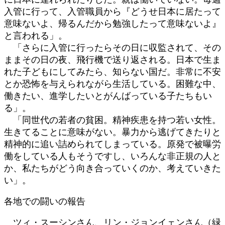
入管に行って、入管職員から『どうせ日本に居たって
意味ないよ、帰るんだから勉強したって意味ないよ』
と言われる」。
「さらに入管に行ったらその日に収監されて、その
ままその日の夜、飛行機で送り返される。日本で生ま
れた子どもにしてみたら、知らない国だ。非常に不安
とか恐怖を与えられながら生活している。困難な中、
働きたい、進学したいとがんばっている子たちもい
る」。
「同世代の若者の貧困。精神疾患を持つ若い女性。
生きてることに意味がない。暴力から逃げてきたりと
精神的に追い詰められてしまっている。原発で被曝労
働をしている人もそうですし、いろんな非正規の人と
か、私たちがどう向き合っていくのか、考えていきた
い」。
各地での闘いの報告
ツィ・スーシンさん、リン・ジョンイェンさん（緑