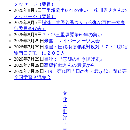
メッセージ（要旨）
2026年8月5日
三里塚闘争60年の集い 柳川秀夫さんの
メッセージ（要旨）
2026年8月5日
講演 菅野芳秀さん（令和の百姓一揆実
行委員会代表）
2026年8月5日
７・25三里塚闘争60年の集い
2026年7月29日
米国 レイバーノーツ大会
2026年7月29日
投書：国旗損壊罪絶対反対「７・11新宿
駅南口デモ」に２００人
2026年7月29日
書評：『忘却の引き揚げ史』
2026年7月29日
高橋哲哉さんの講演から
2026年7月29日
7.19 第16回「日の丸・君が代」問題等
全国学習交流集会
文
化
・
批
評
・
書