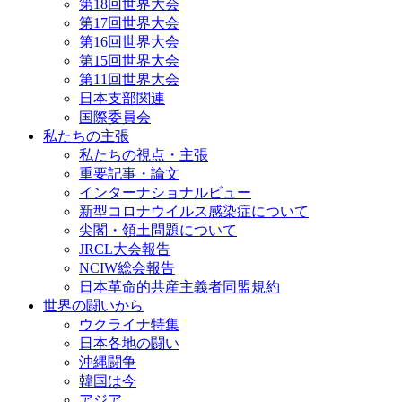
第18回世界大会
第17回世界大会
第16回世界大会
第15回世界大会
第11回世界大会
日本支部関連
国際委員会
私たちの主張
私たちの視点・主張
重要記事・論文
インターナショナルビュー
新型コロナウイルス感染症について
尖閣・領土問題について
JRCL大会報告
NCIW総会報告
日本革命的共産主義者同盟規約
世界の闘いから
ウクライナ特集
日本各地の闘い
沖縄闘争
韓国は今
アジア