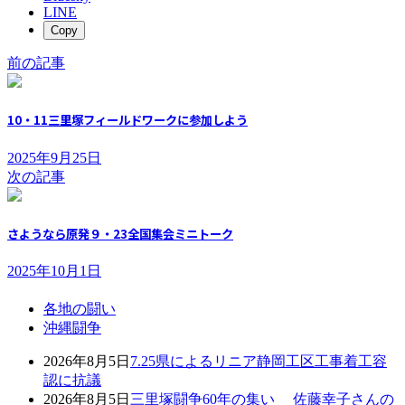
LINE
Copy
前の記事
10・11三里塚フィールドワークに参加しよう
2025年9月25日
次の記事
さようなら原発９・23全国集会ミニトーク
2025年10月1日
各地の闘い
沖縄闘争
2026年8月5日
7.25県によるリニア静岡工区工事着工容
認に抗議
2026年8月5日
三里塚闘争60年の集い 佐藤幸子さんの