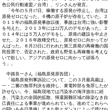
色公民行動連盟／台湾）、リンさんが発言。
「今年の５月17日、稼働する原発が停止し、台湾は
原発ゼロになった。６機の原子炉が存在していた。２
０１１年の福島原発事故以後、事故は台湾に強い影響
を与えた。２０１３年には22万人のデモがあった。２
０１４年には５万人がデモをし、原発の建設を中止さ
せた。２０１６年政権交代し、原発ゼロに向かってが
んばった。８月23日に行われた第三原発の再稼働の国
民投票で、否定された。政府も野党も再稼働を考えな
いで欲しい。アジアの原発ゼロに向かって頑張ろ
う」。
中路良一さん（福島原発原告団）。
「福島原発刑事訴訟について、この３月最高裁は、
一・二審の無罪判決を維持し、東電幹部を免罪したが
許せない。今、福島現地では汚染水の海洋放出に続
き、汚染土の全国的拡散、帰還困難区域の除染なき自
己責任による事業が進められている。改めてこれらへ
の闘いを今日準備してきた歌とダンスによって呼びか