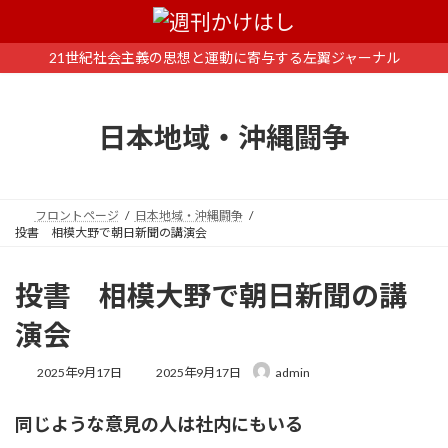
コ
ナ
ン
ビ
テ
ゲ
21世紀社会主義の思想と運動に寄与する左翼ジャーナル
ン
ー
ツ
シ
へ
ョ
日本地域・沖縄闘争
ス
ン
キ
に
ッ
移
プ
動
フロントページ
日本地域・沖縄闘争
投書 相模大野で朝日新聞の講演会
投書 相模大野で朝日新聞の講
演会
最
2025年9月17日
2025年9月17日
admin
終
更
同じような意見の人は社内にもいる
新
日