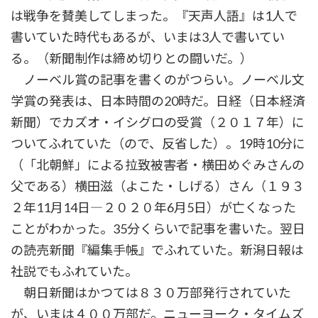
は戦争を賛美してしまった。『天声人語』は1人で
書いていた時代もあるが、いまは3人で書いてい
る。（新聞制作は締め切りとの闘いだ。）
ノーベル賞の記事を書くのがつらい。ノーベル文
学賞の発表は、日本時間の20時だ。日経（日本経済
新聞）でカズオ・イシグロの受賞（２０１７年）に
ついてふれていた（ので、反省した）。19時10分に
（「北朝鮮」による拉致被害者・横田めぐみさんの
父である）横田滋（よこた・しげる）さん（１９３
２年11月14日―２０２０年6月5日）が亡くなった
ことがわかった。35分くらいで記事を書いた。翌日
の読売新聞『編集手帳』でふれていた。新潟日報は
社説でもふれていた。
朝日新聞はかつては８３０万部発行されていた
が、いまは４００万部だ。ニューヨーク・タイムズ