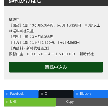
週刊かけはし
購読料
《開封》1部：3ヶ月5,064円、6ヶ月 10,128円 ※3部以上
は送料当社負担
《密封》1部：3ヶ月6,088円
《手渡》1部：1ヶ月 1,520円、3ヶ月 4,560円
《購読料・新時代社直送》
振替口座 ００８６０－４－１５６００９ 新時代社
購読申込み
Facebook
X
Bluesky
LINE
Copy