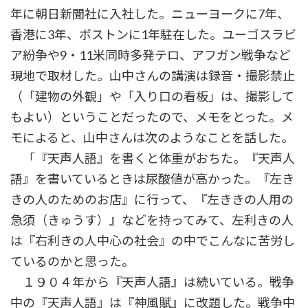
年に朝日新聞社に入社した。ニューヨークに7年、
香港に3年、ボストンに1年駐在した。ユーゴスラビ
ア紛争や9・11米同時多発テロ、アフガン戦争など
現地で取材した。山中さんの講演は録音・撮影禁止
（「建物の外観」や「入り口の看板」は、撮影して
もよい）ということだったので、メモをとった。メ
モによると、山中さんは次のようなことを話した。
「『天声人語』を書くと体重がおちた。『天声人
語』を書いているときは尿酸値が高かった。『左き
きの人のためのお店』に行って、『左ききの人用の
急須（きゅうす）』などを持ってみて、左利きの人
は『右利きの人中心の社会』の中でこんなに苦労し
ているのかと思った。
１９０４年から『天声人語』は続いている。戦争
中の『天声人語』は『神風賦』に改題した。戦争中