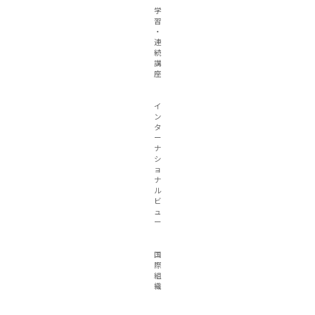
学
習
・
連
続
講
座
イ
ン
タ
ー
ナ
シ
ョ
ナ
ル
ビ
ュ
ー
国
際
組
織