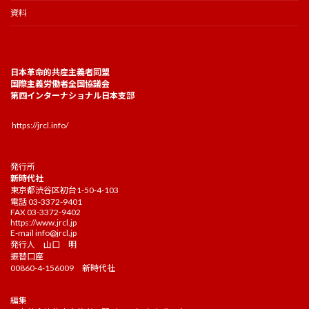
資料
日本革命的共産主義者同盟
国際主義労働者全国協議会
第四インターナショナル日本支部
https://jrcl.info/
発行所
新時代社
東京都渋谷区初台1-50-4-103
電話 03-3372-9401
FAX 03-3372-9402
https://www.jrcl.jp
E-mail
info@jrcl.jp
発行人 山口 明
振替口座
00860-4-156009 新時代社
編集