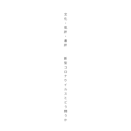
文
化
・
批
評
・
書
評
新
型
コ
ロ
ナ
ウ
イ
ル
ス
と
ど
う
闘
う
か