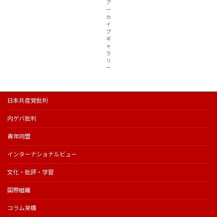
ア
ー
カ
イ
ブ
ギ
ャ
ラ
リ
ー
日本共産党批判
内ゲバ批判
青年同盟
インターナショナルビュー
文化・批評・学習
国際組織
コラム架橋