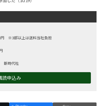
した（10.19）
,128円 ※3部以上は送料当社負担
0円
 新時代社
購読申込み