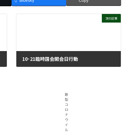
Bluesky
Copy
次の記事
10･21臨時国会開会日行動
2025年10月29日
新
型
コ
ロ
ナ
ウ
イ
ル