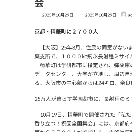
会
最
2025年10月29日
2025年10月29日
a
終
更
京都・精華町に２７００人
新
日
時
【大阪】25年8月、住民の同意がない
:
薬支所で、１０００㎞飛ぶ長射程ミサイ
精華町は学研都市に指定され、弾薬庫
データセンター、大学が立地し、周辺自
る。大阪市の中心部からは24キロ、奈良
25万人が暮らす学園都市に、長射程のミ
10月19日、精華町で開催された「私
香り立つ！祝園全国集会」には、京都府