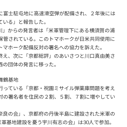
に富士駐屯地に高速滑空弾が配備され、２年後には
ている」と報告した。
川」からの発言者は「米軍管理下にある横須賀の浦
保管されている。このトマホークが日米共同使用に
トマホーク配備反対の署名への協力を訴えた。
終え、次に「京都総評」のあいさつと川口真由美さ
西の団体の発言に移った。
舞鶴基地
行っている「京都・祝園ミサイル弾薬庫問題を考え
対の署名者を住民の２割、５割、７割に増やしてい
奈良の会」、京都府の丹後半島に建設された米軍の
米軍基地建設を憂う宇川有志の会」は30人で参加。