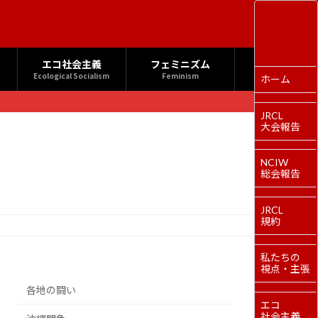
エコ社会主義
フェミニズム
Ecological Socialism
Feminism
ホーム
JRCL
大会報告
NCIW
総会報告
JRCL
規約
私たちの
視点・主張
各地の闘い
エコ
社会主義