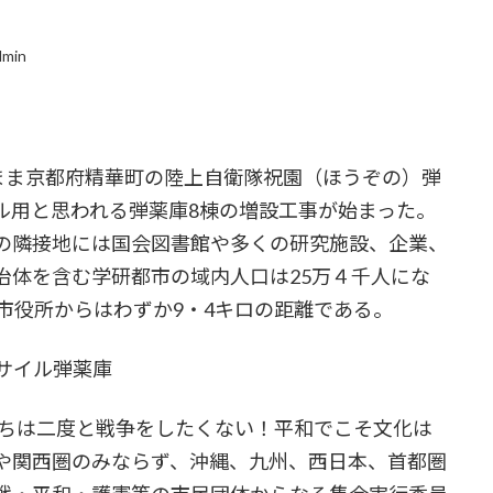
dmin
まま京都府精華町の陸上自衛隊祝園（ほうぞの）弾
ル用と思われる弾薬庫8棟の増設工事が始まった。
の隣接地には国会図書館や多くの研究施設、企業、
治体を含む学研都市の域内人口は25万４千人にな
市役所からはわずか9・4キロの距離である。
サイル弾薬庫
たちは二度と戦争をしたくない！平和でこそ文化は
や関西圏のみならず、沖縄、九州、西日本、首都圏