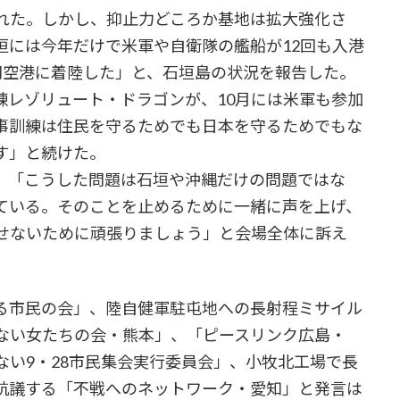
れた。しかし、抑止力どころか基地は拡大強化さ
垣には今年だけで米軍や自衛隊の艦船が12回も入港
間空港に着陸した」と、石垣島の状況を報告した。
レゾリュート・ドラゴンが、10月には米軍も参加
事訓練は住民を守るためでも日本を守るためでもな
す」と続けた。
、「こうした問題は石垣や沖縄だけの問題ではな
ている。そのことを止めるために一緒に声を上げ、
せないために頑張りましょう」と会場全体に訴え
る市民の会」、陸自健軍駐屯地への長射程ミサイル
ない女たちの会・熊本」、「ピースリンク広島・
ない9・28市民集会実行委員会」、小牧北工場で長
抗議する「不戦へのネットワーク・愛知」と発言は