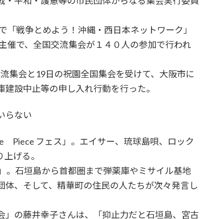
戦・平和・護憲等の市民団体からなる集会実行委員
市で「戦争とめよう！沖縄・西日本ネットワーク」
の主催で、全国交流集会が１４０人の参加で行われ
の交流集会と19日の祝園全国集会を受けて、大阪市に
庫建設中止等の申し入れ行動を行った。
いらない
e Piece フェス」。エイサー、琉球島唄、ロック
盛り上げる。
」。石垣島から首都圏まで弾薬庫やミサイル基地
団体、そして、精華町の住民の人たちが次々発言し
会」の藤井幸子さんは、「抑止力だと石垣島、宮古