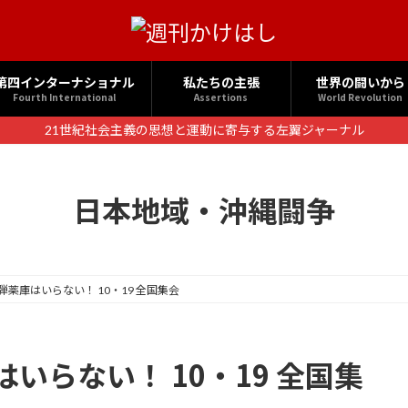
第四インターナショナル
私たちの主張
世界の闘いから
Fourth International
Assertions
World Revolution
21世紀社会主義の思想と運動に寄与する左翼ジャーナル
日本地域・沖縄闘争
薬庫はいらない！ 10・19 全国集会
いらない！ 10・19 全国集