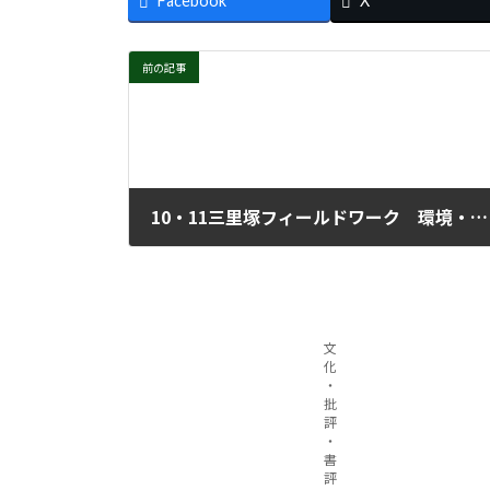
Facebook
X
前の記事
10・11三里塚フィールドワーク 環境・人権破壊をやめろ横堀農業研修センター裁判勝利
2025年10月22日
文
化
・
批
評
・
書
評