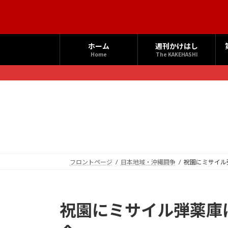
コ
ナ
ン
ビ
テ
ゲ
ン
ー
ホーム
週刊かけはし
ツ
シ
Home
The KAKEHASHI
へ
ョ
ス
ン
キ
に
ッ
移
プ
動
フロントページ
日本地域・沖縄闘争
祝園にミサイル弾
祝園にミサイル弾薬庫は