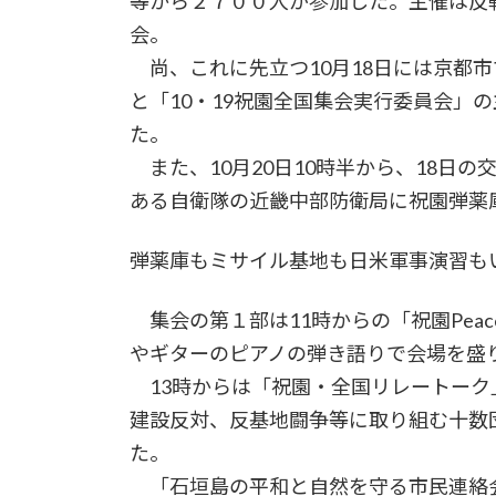
等から２７００人が参加した。主催は反
会。
尚、これに先立つ10月18日には京都
と「10・19祝園全国集会実行委員会」
た。
また、10月20日10時半から、18日
ある自衛隊の近畿中部防衛局に祝園弾薬
弾薬庫もミサイル基地も日米軍事演習も
集会の第１部は11時からの「祝園Peac
やギターのピアノの弾き語りで会場を
13時からは「祝園・全国リレートーク
建設反対、反基地闘争等に取り組む十数
た。
「石垣島の平和と自然を守る市民連絡