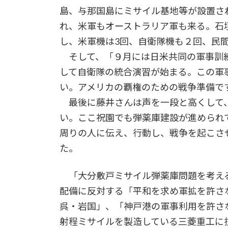
島、与那国島にミサイル基地等が設置さ
れ、米軍もオーストラリア軍も来る。石
し、米軍機は3回、自衛隊機も２回、民
そして、「９月には日米共同の軍事訓練
して自衛隊の統合演習が始まる。この軍
い。アメリカの覇権のための戦争準備で
最後に藤井さんは声を一段と高くして
い。ここ祝園でも弾薬庫建設が進められ
周りの人に伝え、行動し、戦争を起こさ
た。
「大分敷戸ミサイル弾薬庫問題を考え
配備に反対する「平和を求め軍拡を許さ
呉・岩国」、「神戸港の軍事利用を許さ
射程ミサイルを製造している三菱重工に