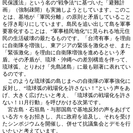
民保護法」という名の”戦争法”に基づいた「避難計
画」（強制疎開）も実施しようとしています。このこ
とは、基地が「軍民分離」の原則と矛盾していること
を浮き彫りにしています。島民を追い出して島を軍事
要塞化することは、“軍事植民地化”に見られる地元住
民の生活破壊の最たるものです。「台湾有事」を理由
に自衛隊を増強し、東アジアの緊張を激化させ、また
「緊張激化」を理由に自衛隊増強を進めるという矛
盾。その矛盾が、琉球・沖縄への差別構造を伴って、
琉球弧、とりわけ「先島諸島」に最も顕著に表れてい
るのです。
このような琉球弧の島じまへの自衛隊の軍事強化に
反対し、“琉球弧の戦場化を許さない！”という声をあ
げ、大きく広げたいと考え、「琉球弧の戦場化を許さ
ない！11月行動」を呼びかける次第です。
宮古島・石垣島・与那国島で基地反対の声をあげて
いる方々をお招きし、共に政府を追及し、それを受け
たシンポジウムを開催し、併せて抗議集会とデモを行
いたいと考えています。