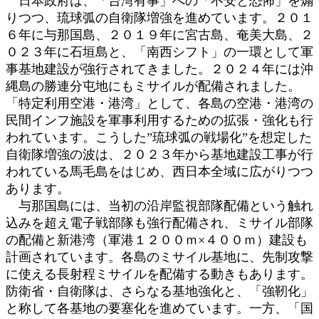
日本政府は、「台湾有事」への「不安と恐怖」を煽
新
りつつ、琉球弧の自衛隊増強を進めています。２０１
日
６年に与那国島、２０１９年に宮古島、奄美大島、２
時
:
０２３年に石垣島と、「南西シフト」の一環として軍
事基地建設が強行されてきました。２０２４年には沖
縄島の勝連分屯地にもミサイルが配備されました。
「特定利用空港・港湾」として、各島の空港・港湾の
民間インフ施設を軍事利用するための拡張・強化も行
われています。こうした”琉球弧の戦場化”を想定した
自衛隊増強の波は、２０２３年から基地建設工事が行
われている馬毛島をはじめ、西日本全域に広がりつつ
あります。
与那国島には、当初の沿岸監視部隊配備という触れ
込みを超え電子戦部隊も強行配備され、ミサイル部隊
の配備と新港湾（軍港１２００ｍ×４００ｍ）建設も
計画されています。各島のミサイル基地に、先制攻撃
に使える長射程ミサイルを配備する動きもあります。
防衛省・自衛隊は、さらなる基地強化と、「強靭化」
と称して各基地の要塞化を進めています。一方、「国