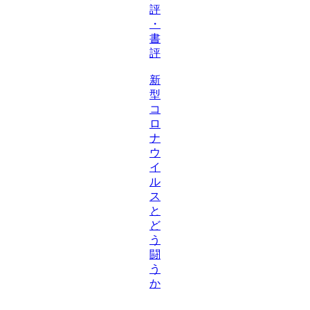
評
・
書
評
新
型
コ
ロ
ナ
ウ
イ
ル
ス
と
ど
う
闘
う
か