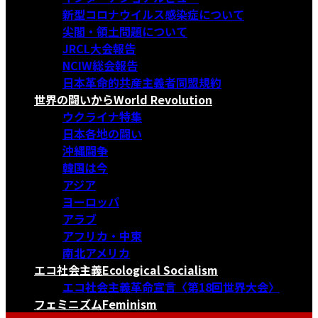
新型コロナウイルス感染症について
尖閣・領土問題について
JRCL大会報告
NCIW総会報告
日本革命的共産主義者同盟規約
世界の闘いから
World Revolution
ウクライナ特集
日本各地の闘い
沖縄闘争
韓国は今
アジア
ヨーロッパ
アラブ
アフリカ・中東
南北アメリカ
エコ社会主義
Ecological Socialism
エコ社会主義革命宣言〈第18回世界大会〉
フェミニズム
Feminism