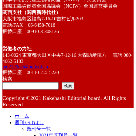
国際主義労働者全国協議会（NCIW）全国運営委員会
関西支社（関西新時代社）
大阪市福島区福島7-16-10吉村ビル203
電話/FAX 06-6458-7018
振替口座 00910-8-308136
労働者の力社
143-0024 東京都大田区中央7-12-16 大森助産院方 電話 080-
4662-5183
red2129oct@outlook.jp
振替口座 00110-2-415220
検索
検索
Copyright ©2021 Kakehashi Editorial board. All Rights
Reserved.
ホーム
週刊かけはし
既刊号一覧
2021年既刊号一覧