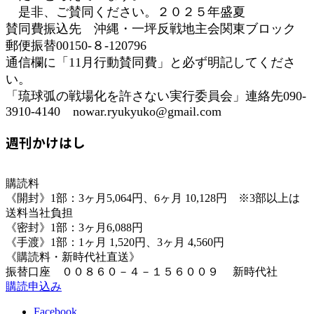
是非、ご賛同ください。２０２５年盛夏
賛同費振込先 沖縄・一坪反戦地主会関東ブロック
郵便振替00150-８-120796
通信欄に「11月行動賛同費」と必ず明記してくださ
い。
「琉球弧の戦場化を許さない実行委員会」連絡先090-
3910-4140 nowar.ryukyuko@gmail.com
週刊かけはし
購読料
《開封》1部：3ヶ月5,064円、6ヶ月 10,128円 ※3部以上は
送料当社負担
《密封》1部：3ヶ月6,088円
《手渡》1部：1ヶ月 1,520円、3ヶ月 4,560円
《購読料・新時代社直送》
振替口座 ００８６０－４－１５６００９ 新時代社
購読申込み
Facebook