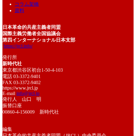
コラム架橋
資料
日本革命的共産主義者同盟
国際主義労働者全国協議会
第四インターナショナル日本支部
https://jrcl.info/
発行所
新時代社
東京都渋谷区初台1-50-4-103
電話 03-3372-9401
FAX 03-3372-9402
https://www.jrcl.jp
E-mail
info@jrcl.jp
発行人 山口 明
振替口座
00860-4-156009 新時代社
編集
日本革命的共産主義者同盟（JRCL）中央委員会