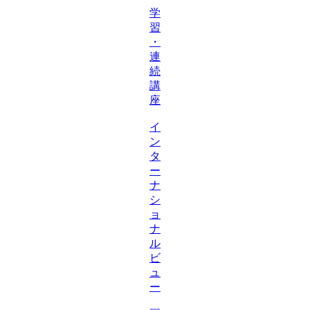
学
習
・
連
続
講
座
イ
ン
タ
ー
ナ
シ
ョ
ナ
ル
ビ
ュ
ー