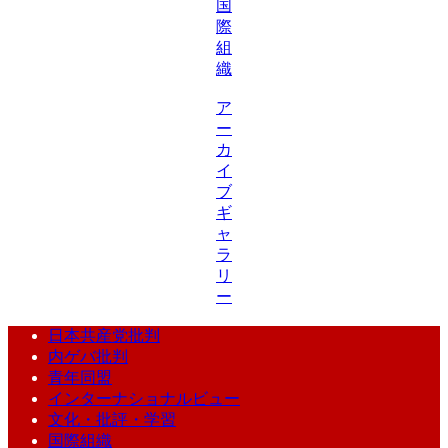
国
際
組
織
ア
ー
カ
イ
ブ
ギ
ャ
ラ
リ
ー
日本共産党批判
内ゲバ批判
青年同盟
インターナショナルビュー
文化・批評・学習
国際組織