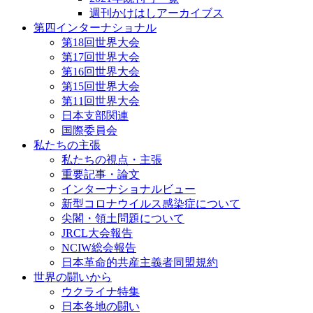
週刊かけはしアーカイブス
第四インターナショナル
第18回世界大会
第17回世界大会
第16回世界大会
第15回世界大会
第11回世界大会
日本支部関連
国際委員会
私たちの主張
私たちの視点・主張
重要記事・論文
インターナショナルビュー
新型コロナウイルス感染症について
尖閣・領土問題について
JRCL大会報告
NCIW総会報告
日本革命的共産主義者同盟規約
世界の闘いから
ウクライナ特集
日本各地の闘い