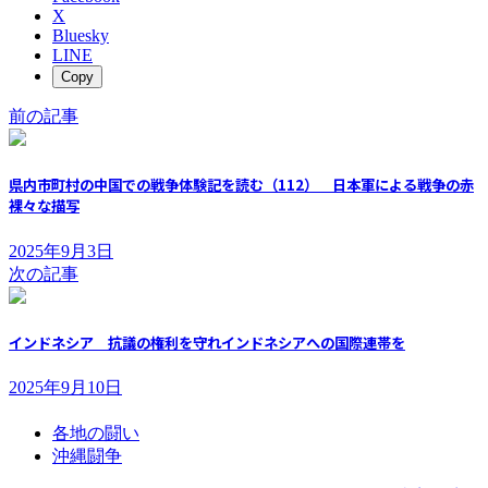
X
Bluesky
LINE
Copy
前の記事
県内市町村の中国での戦争体験記を読む（112） 日本軍による戦争の赤
裸々な描写
2025年9月3日
次の記事
インドネシア 抗議の権利を守れインドネシアへの国際連帯を
2025年9月10日
各地の闘い
沖縄闘争