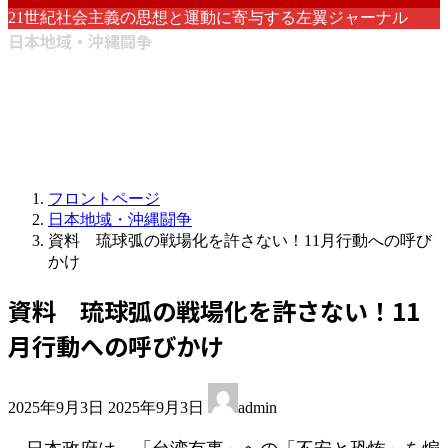
21世紀社会主義の思想と運動に寄与する左翼ジャーナル
日本地域・沖縄闘争
フロントページ
日本地域・沖縄闘争
資料 琉球弧の戦場化を許さない！11月行動への呼び
かけ
資料 琉球弧の戦場化を許さない！11
月行動への呼びかけ
最
2025年9月3日
2025年9月3日
admin
終
更