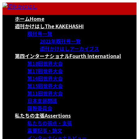
コ
ナ
ン
ビ
ホーム
Home
テ
ゲ
ン
ー
週刊かけはし
The KAKEHASHI
ツ
シ
既刊号一覧
へ
ョ
2021年既刊号一覧
ス
ン
週刊かけはしアーカイブス
キ
に
第四インターナショナル
Fourth International
ッ
移
第18回世界大会
プ
動
第17回世界大会
第16回世界大会
第15回世界大会
第11回世界大会
日本支部関連
国際委員会
私たちの主張
Assertions
私たちの視点・主張
重要記事・論文
インターナショナルビュー