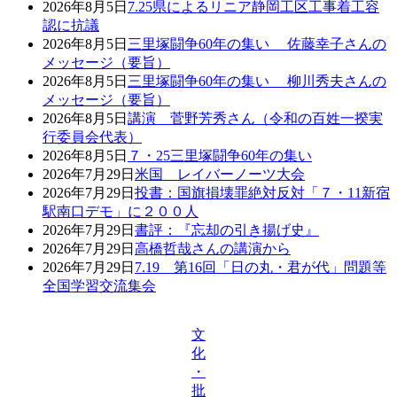
2026年8月5日
7.25県によるリニア静岡工区工事着工容
認に抗議
2026年8月5日
三里塚闘争60年の集い 佐藤幸子さんの
メッセージ（要旨）
2026年8月5日
三里塚闘争60年の集い 柳川秀夫さんの
メッセージ（要旨）
2026年8月5日
講演 菅野芳秀さん（令和の百姓一揆実
行委員会代表）
2026年8月5日
７・25三里塚闘争60年の集い
2026年7月29日
米国 レイバーノーツ大会
2026年7月29日
投書：国旗損壊罪絶対反対「７・11新宿
駅南口デモ」に２００人
2026年7月29日
書評：『忘却の引き揚げ史』
2026年7月29日
高橋哲哉さんの講演から
2026年7月29日
7.19 第16回「日の丸・君が代」問題等
全国学習交流集会
文
化
・
批