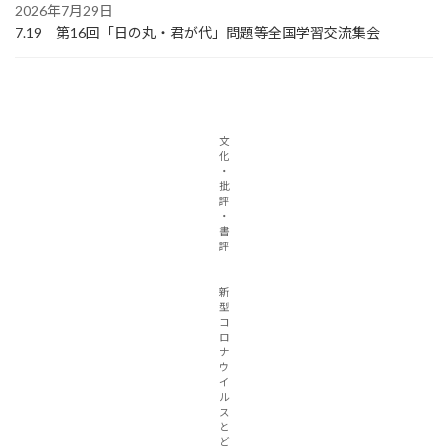
2026年7月29日
7.19 第16回「日の丸・君が代」問題等全国学習交流集会
文
化
・
批
評
・
書
評
新
型
コ
ロ
ナ
ウ
イ
ル
ス
と
ど