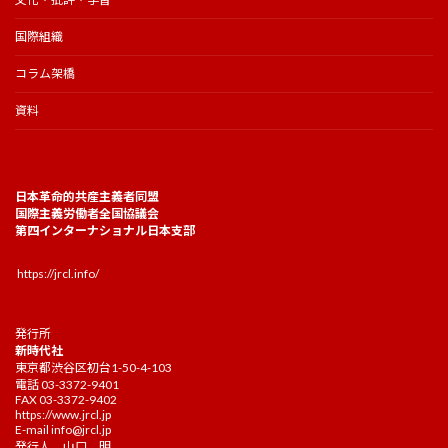
国際組織
コラム架橋
資料
日本革命的共産主義者同盟
国際主義労働者全国協議会
第四インターナショナル日本支部
https://jrcl.info/
発行所
新時代社
東京都渋谷区初台1-50-4-103
電話 03-3372-9401
FAX 03-3372-9402
https://www.jrcl.jp
E-mail
info@jrcl.jp
発行人 山口 明