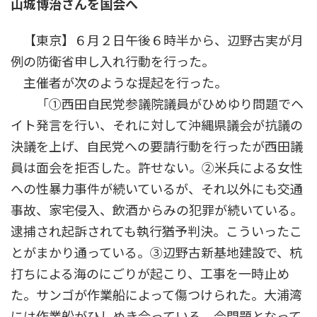
山城博治さんを国会へ
時
:
【東京】６月２日午後６時半から、辺野古実が月
例の防衛省申し入れ行動を行った。
主催者が次のような提起を行った。
「①西田自民党参議院議員がひめゆり問題でヘ
イト発言を行い、それに対して沖縄県議会が抗議の
決議を上げ、自民党への要請行動を行ったが西田議
員は面会を拒否した。許せない。②米兵による女性
への性暴力事件が続いているが、それ以外にも交通
事故、家宅侵入、飲酒からみの犯罪が続いている。
逮捕され起訴されても執行猶予判決。こういったこ
とがまかり通っている。③辺野古新基地建設で、杭
打ちによる海のにごりが起こり、工事を一時止め
た。サンゴが作業船によって傷つけられた。大浦湾
には作業船がひしめき合っている。今問題となって