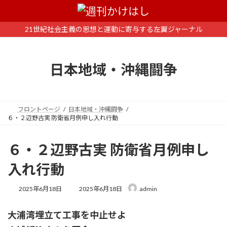
コ
ナ
ン
ビ
テ
ゲ
21世紀社会主義の思想と運動に寄与する左翼ジャーナル
ン
ー
ツ
シ
へ
ョ
日本地域・沖縄闘争
ス
ン
キ
に
ッ
移
プ
動
フロントページ
日本地域・沖縄闘争
６・２辺野古実 防衛省月例申し入れ行動
６・２辺野古実 防衛省月例申し
入れ行動
最
2025年6月18日
2025年6月18日
admin
終
更
大浦湾埋立て工事を中止せよ
新
日