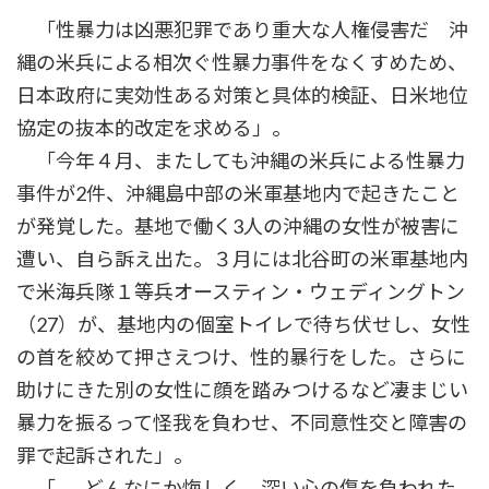
「性暴力は凶悪犯罪であり重大な人権侵害だ 沖
縄の米兵による相次ぐ性暴力事件をなくすめため、
日本政府に実効性ある対策と具体的検証、日米地位
協定の抜本的改定を求める」。
「今年４月、またしても沖縄の米兵による性暴力
事件が2件、沖縄島中部の米軍基地内で起きたこと
が発覚した。基地で働く3人の沖縄の女性が被害に
遭い、自ら訴え出た。３月には北谷町の米軍基地内
で米海兵隊１等兵オースティン・ウェディングトン
（27）が、基地内の個室トイレで待ち伏せし、女性
の首を絞めて押さえつけ、性的暴行をした。さらに
助けにきた別の女性に顔を踏みつけるなど凄まじい
暴力を振るって怪我を負わせ、不同意性交と障害の
罪で起訴された」。
「……どんなにか悔しく、深い心の傷を負われた