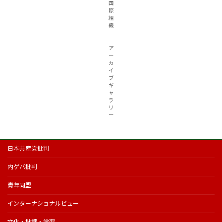
国
際
組
織
ア
ー
カ
イ
ブ
ギ
ャ
ラ
リ
ー
日本共産党批判
内ゲバ批判
青年同盟
インターナショナルビュー
文化・批評・学習