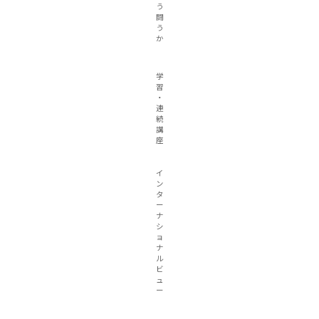
う
闘
う
か
学
習
・
連
続
講
座
イ
ン
タ
ー
ナ
シ
ョ
ナ
ル
ビ
ュ
ー