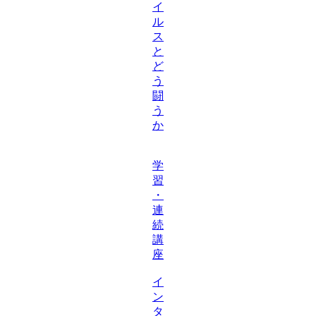
イ
ル
ス
と
ど
う
闘
う
か
学
習
・
連
続
講
座
イ
ン
タ