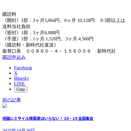
購読料
《開封》1部：3ヶ月5,064円、6ヶ月 10,128円 ※3部以上は
送料当社負担
《密封》1部：3ヶ月6,088円
《手渡》1部：1ヶ月 1,520円、3ヶ月 4,560円
《購読料・新時代社直送》
振替口座 ００８６０－４－１５６００９ 新時代社
購読申込み
Facebook
X
Bluesky
LINE
Copy
前の記事
祝園にミサイル弾薬庫はいらない！ 10・19 全国集会
2025年10月29日