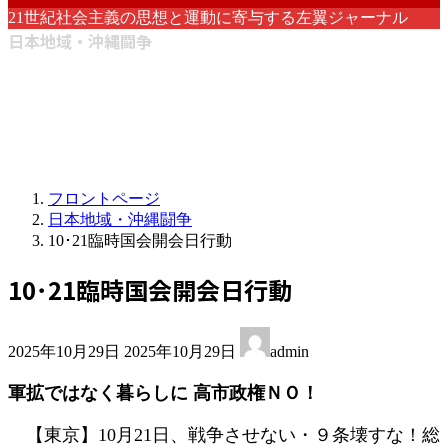
21世紀社会主義の思想と運動に寄与する左翼ジャーナル
日本地域・沖縄闘争
フロントページ
日本地域・沖縄闘争
10･21臨時国会開会日行動
10･21臨時国会開会日行動
最
2025年10月29日
2025年10月29日
admin
終
更
軍拡ではなく暮らしに 高市政権ＮＯ！
新
日
【東京】10月21日、戦争させない・９条壊すな！総
時