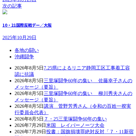
次の記事
10・21国際反戦デー／大阪
2025年10月29日
各地の闘い
沖縄闘争
2026年8月5日
7.25県によるリニア静岡工区工事着工容
認に抗議
2026年8月5日
三里塚闘争60年の集い 佐藤幸子さんの
メッセージ（要旨）
2026年8月5日
三里塚闘争60年の集い 柳川秀夫さんの
メッセージ（要旨）
2026年8月5日
講演 菅野芳秀さん（令和の百姓一揆実
行委員会代表）
2026年8月5日
７・25三里塚闘争60年の集い
2026年7月29日
米国 レイバーノーツ大会
2026年7月29日
投書：国旗損壊罪絶対反対「７・11新宿