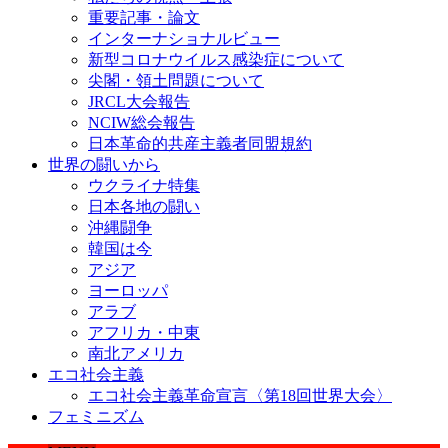
重要記事・論文
インターナショナルビュー
新型コロナウイルス感染症について
尖閣・領土問題について
JRCL大会報告
NCIW総会報告
日本革命的共産主義者同盟規約
世界の闘いから
ウクライナ特集
日本各地の闘い
沖縄闘争
韓国は今
アジア
ヨーロッパ
アラブ
アフリカ・中東
南北アメリカ
エコ社会主義
エコ社会主義革命宣言〈第18回世界大会〉
フェミニズム