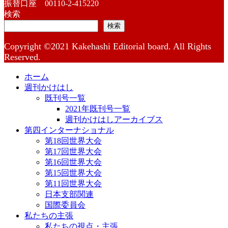
振替口座 00110-2-415220
検索
検索
Copyright ©2021 Kakehashi Editorial board. All Rights
Reserved.
ホーム
週刊かけはし
既刊号一覧
2021年既刊号一覧
週刊かけはしアーカイブス
第四インターナショナル
第18回世界大会
第17回世界大会
第16回世界大会
第15回世界大会
第11回世界大会
日本支部関連
国際委員会
私たちの主張
私たちの視点・主張