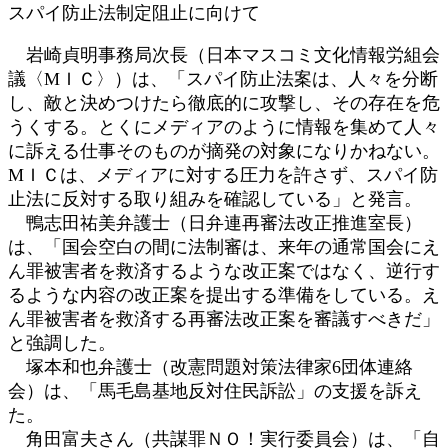
スパイ防止法制定阻止に向けて
岩崎貞明事務局次長（日本マスコミ文化情報労組会
議〈МＩＣ〉）は、「スパイ防止法案は、人々を分断
し、敵と決めつけたら徹底的に攻撃し、その存在を危
うくする。とくにメディアのように情報を集めて人々
に訴える仕事そのものが摘発の対象になりかねない。
МＩＣは、メディアに対する圧力を許さず、スパイ防
止法に反対する取り組みを確認している」と発言。
鴨志田祐美弁護士（日弁連再審法改正推進室長）
は、「国会空白の間に法制審は、来年の通常国会にえ
ん罪被害者を救済するような改正案ではなく、逆行す
るような内容の改正案を提出する準備をしている。え
ん罪被害者を救済する再審法改正案を審議すべきだ」
と強調した。
塚本和也弁護士（改憲問題対策法律家6団体連絡
会）は、「馬毛島基地反対住民訴訟」の支援を訴え
た。
角田富夫さん（共謀罪ＮＯ！実行委員会）は、「自