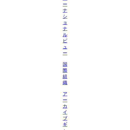
ー
ナ
シ
ョ
ナ
ル
ビ
ュ
ー
国
際
組
織
ア
ー
カ
イ
ブ
ギ