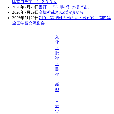
駅南口デモ」に２００人
2026年7月29日
書評：『忘却の引き揚げ史』
2026年7月29日
高橋哲哉さんの講演から
2026年7月29日
7.19 第16回「日の丸・君が代」問題等
全国学習交流集会
文
化
・
批
評
・
書
評
新
型
コ
ロ
ナ
ウ