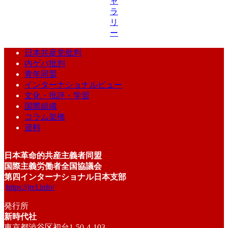
ャ
ラ
リ
ー
日本共産党批判
内ゲバ批判
青年同盟
インターナショナルビュー
文化・批評・学習
国際組織
コラム架橋
資料
日本革命的共産主義者同盟
国際主義労働者全国協議会
第四インターナショナル日本支部
https://jrcl.info/
発行所
新時代社
東京都渋谷区初台1-50-4-103