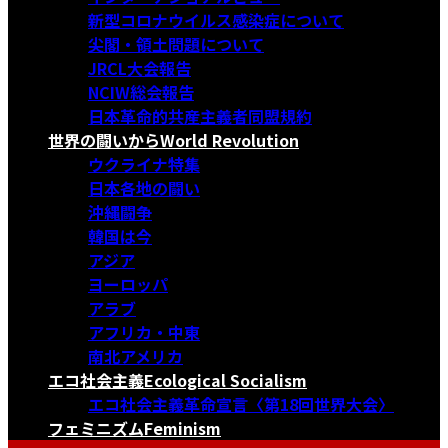
新型コロナウイルス感染症について
尖閣・領土問題について
JRCL大会報告
NCIW総会報告
日本革命的共産主義者同盟規約
世界の闘いから
World Revolution
ウクライナ特集
日本各地の闘い
沖縄闘争
韓国は今
アジア
ヨーロッパ
アラブ
アフリカ・中東
南北アメリカ
エコ社会主義
Ecological Socialism
エコ社会主義革命宣言〈第18回世界大会〉
フェミニズム
Feminism