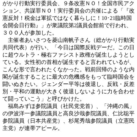
がかり行動実行委員会、９条改憲ＮＯ！全国市民アク
:
ション、共謀罪ＮＯ！実行委員会の共催による「『改
憲反対！税金は軍拡ではなく暮らしに！10･21臨時国
会開会日行動』」が衆議院第2議員会館前で行われ、
３００人が参加した。
主催者あいさつを菱山南帆子さん（総がかり行動実
共同代表）が行い、「今日は国際反戦デーだ。この日
に超ウルトラ・極右ファシスト政権が誕生しようとし
ている。女性初の首相が誕生すると言われているが、
こんな形で言われたくなかった。戦前回帰のような内
閣が誕生することに最大の危機感をもって臨時国会を
闘いぬきたい。ジェンダー平等は後退し、反戦・反差
別・平和の運動が大きく後退しないように力を合わせ
て闘っていこう」と呼びかけた。
福島みずほ参院議員（社民党党首）、「沖縄の風」
の伊波洋一参議院議員と高良沙哉参院議員、仁比聡平
参院議員（日本共産党）、杉尾秀哉参院議員（立憲民
主党）が連帯アピール。