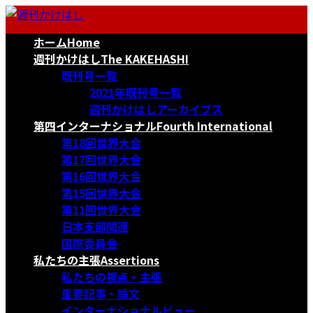
コ
ナ
ン
ビ
ホーム
Home
テ
ゲ
ン
ー
週刊かけはし
The KAKEHASHI
ツ
シ
既刊号一覧
へ
ョ
2021年既刊号一覧
ス
ン
週刊かけはしアーカイブス
キ
に
第四インターナショナル
Fourth International
ッ
移
第18回世界大会
プ
動
第17回世界大会
第16回世界大会
第15回世界大会
第11回世界大会
日本支部関連
国際委員会
私たちの主張
Assertions
私たちの視点・主張
重要記事・論文
インターナショナルビュー