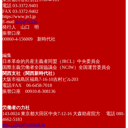
電話 03-3372-9401
FAX 03-3372-9402
https://www.jrcl.jp
E-mail
info@jrcl.jp
発行人 山口 明
振替口座
00860-4-156009 新時代社
編集
日本革命的共産主義者同盟（JRCL）中央委員会
国際主義労働者全国協議会（NCIW）全国運営委員会
関西支社（関西新時代社）
大阪市福島区福島7-16-10吉村ビル203
電話/FAX 06-6458-7018
振替口座 00910-8-308136
労働者の力社
143-0024 東京都大田区中央7-12-16 大森助産院方 電話 080-
4662-5183
red2129oct@outlook.jp