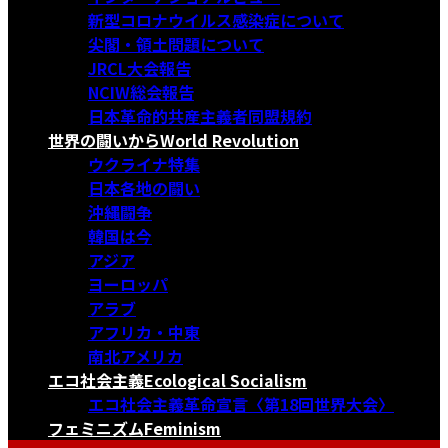
新型コロナウイルス感染症について
尖閣・領土問題について
JRCL大会報告
NCIW総会報告
日本革命的共産主義者同盟規約
世界の闘いから
World Revolution
ウクライナ特集
日本各地の闘い
沖縄闘争
韓国は今
アジア
ヨーロッパ
アラブ
アフリカ・中東
南北アメリカ
エコ社会主義
Ecological Socialism
エコ社会主義革命宣言〈第18回世界大会〉
フェミニズム
Feminism