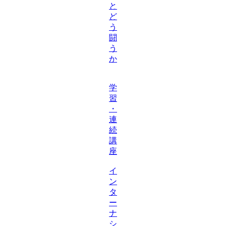
と
ど
う
闘
う
か
学
習
・
連
続
講
座
イ
ン
タ
ー
ナ
シ