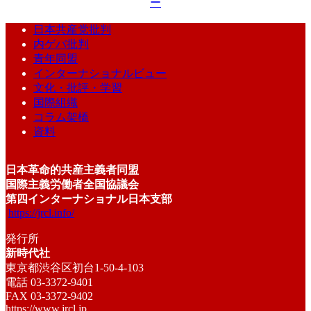
ー
日本共産党批判
内ゲバ批判
青年同盟
インターナショナルビュー
文化・批評・学習
国際組織
コラム架橋
資料
日本革命的共産主義者同盟
国際主義労働者全国協議会
第四インターナショナル日本支部
https://jrcl.info/
発行所
新時代社
東京都渋谷区初台1-50-4-103
電話 03-3372-9401
FAX 03-3372-9402
https://www.jrcl.jp