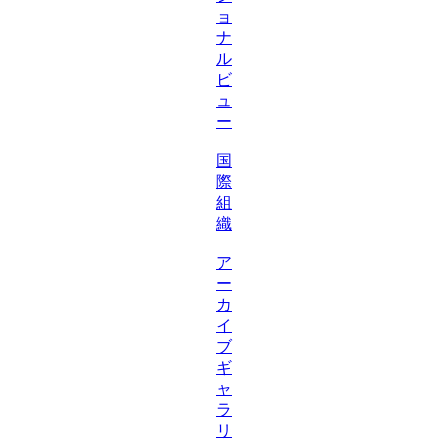
ョ
ナ
ル
ビ
ュ
ー
国
際
組
織
ア
ー
カ
イ
ブ
ギ
ャ
ラ
リ