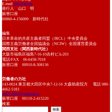
E-mail
info@jrcl.jp
発行人 山口 明
振替口座
00860-4-156009 新時代社
編集
日本革命的共産主義者同盟（JRCL）中央委員会
国際主義労働者全国協議会（NCIW）全国運営委員会
関西支社（関西新時代社）
大阪市福島区福島7-16-10吉村ビル203
電話/FAX 06-6458-7018
振替口座 00910-8-308136
労働者の力社
143-0024 東京都大田区中央7-12-16 大森助産院方 電話 080-
4662-5183
red2129oct@outlook.jp
振替口座 00110-2-415220
検索
検索