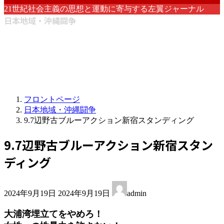
21世紀社会主義の思想と運動に寄与する左翼ジャーナル
日本地域・沖縄闘争
フロントページ
日本地域・沖縄闘争
9.7辺野古ブルーアクション新宿スタンディング
9.7辺野古ブルーアクション新宿スタン
ディング
最
2024年9月19日
2024年9月19日
admin
終
更
大浦湾埋立てをやめろ！
新