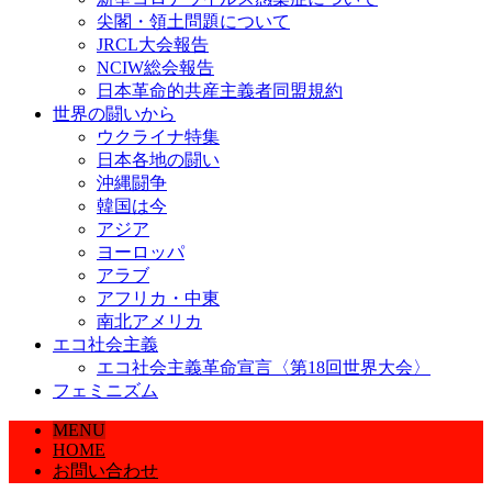
尖閣・領土問題について
JRCL大会報告
NCIW総会報告
日本革命的共産主義者同盟規約
世界の闘いから
ウクライナ特集
日本各地の闘い
沖縄闘争
韓国は今
アジア
ヨーロッパ
アラブ
アフリカ・中東
南北アメリカ
エコ社会主義
エコ社会主義革命宣言〈第18回世界大会〉
フェミニズム
MENU
HOME
お問い合わせ