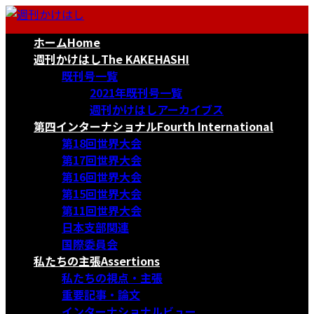
コ
ナ
ン
ビ
ホーム
Home
テ
ゲ
ン
ー
週刊かけはし
The KAKEHASHI
ツ
シ
既刊号一覧
へ
ョ
2021年既刊号一覧
ス
ン
週刊かけはしアーカイブス
キ
に
第四インターナショナル
Fourth International
ッ
移
第18回世界大会
プ
動
第17回世界大会
第16回世界大会
第15回世界大会
第11回世界大会
日本支部関連
国際委員会
私たちの主張
Assertions
私たちの視点・主張
重要記事・論文
インターナショナルビュー