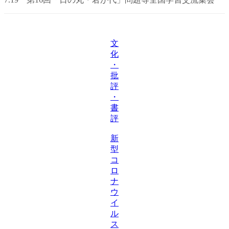
文
化
・
批
評
・
書
評
新
型
コ
ロ
ナ
ウ
イ
ル
ス