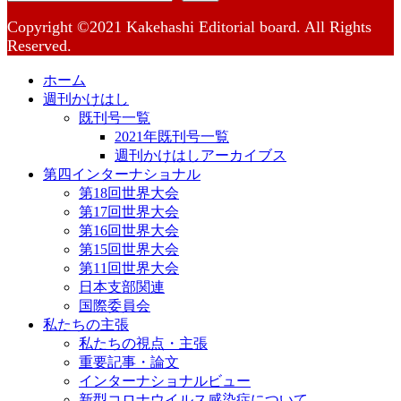
Copyright ©2021 Kakehashi Editorial board. All Rights
Reserved.
ホーム
週刊かけはし
既刊号一覧
2021年既刊号一覧
週刊かけはしアーカイブス
第四インターナショナル
第18回世界大会
第17回世界大会
第16回世界大会
第15回世界大会
第11回世界大会
日本支部関連
国際委員会
私たちの主張
私たちの視点・主張
重要記事・論文
インターナショナルビュー
新型コロナウイルス感染症について