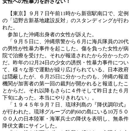
女性への性暴力を許さない！
日
時
【東京】９月７日午前11時から新宿駅南口で、定例
:
の「辺野古新基地建設反対」のスタンディングが行わ
れた。
参加した沖縄出身者の女性が訴えた。
「９月５日に、沖縄県警から６月に海兵隊員の20代
の男性が性暴力事件を起こした。傷を負った女性が病
院で治療を受けた。それが報道されたから分かったの
だ。昨年の12月24日の少女の誘拐・性暴力事件につい
て、様々な形で運動が繰り広げられている。日本政府
は隠蔽したが、６月25日に分かったのも、沖縄の報道
機関が加害者の第一回の裁判が開かれると報道したこ
とからだ。それ以降もさらに４件そして昨日また６月
下旬にあった。本当にやりきれない」。
「１９４５年９月７日、琉球列島の『降伏調印式』
が行われた。琉球グループの約60の島にいる10万５０
００人の日本陸軍・海軍兵士の降伏を表明し、無条件
降伏文書にサインした。