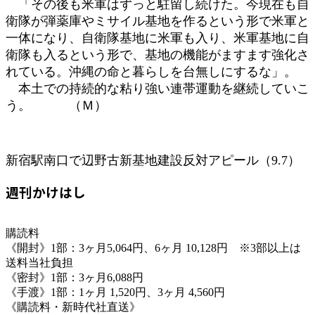
「その後も米軍はずっと駐留し続けた。今現在も自
衛隊が弾薬庫やミサイル基地を作るという形で米軍と
一体になり、自衛隊基地に米軍も入り、米軍基地に自
衛隊も入るという形で、基地の機能がますます強化さ
れている。沖縄の命と暮らしを台無しにするな」。
本土での持続的な粘り強い連帯運動を継続していこ
う。 （Ｍ）
新宿駅南口で辺野古新基地建設反対アピール（9.7）
週刊かけはし
購読料
《開封》1部：3ヶ月5,064円、6ヶ月 10,128円 ※3部以上は
送料当社負担
《密封》1部：3ヶ月6,088円
《手渡》1部：1ヶ月 1,520円、3ヶ月 4,560円
《購読料・新時代社直送》