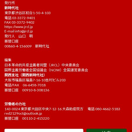
発行所
新時代社
東京都渋谷区初台1-50-4-103
電話 03-3372-9401
FAX 03-3372-9402
https://www.jrcl.jp
E-mail
info@jrcl.jp
発行人 山口 明
振替口座
00860-4-156009 新時代社
編集
日本革命的共産主義者同盟（JRCL）中央委員会
国際主義労働者全国協議会（NCIW）全国運営委員会
関西支社（関西新時代社）
大阪市福島区福島7-16-10吉村ビル203
電話/FAX 06-6458-7018
振替口座 00910-8-308136
労働者の力社
143-0024 東京都大田区中央7-12-16 大森助産院方 電話 080-4662-5183
red2129oct@outlook.jp
振替口座 00110-2-415220