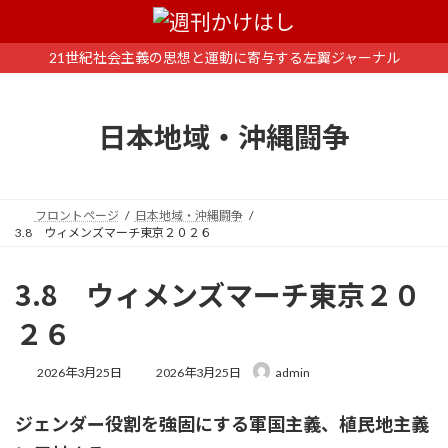
コ
ナ
ン
ビ
テ
ゲ
21世紀社会主義の思想と運動に寄与する左翼ジャーナル
ン
ー
ツ
シ
へ
ョ
日本地域・沖縄闘争
ス
ン
キ
に
ッ
移
プ
動
フロントページ
日本地域・沖縄闘争
3.8 ウィメンズマーチ東京２０２６
3.8 ウィメンズマーチ東京２０
２６
最
2026年3月25日
2026年3月25日
admin
終
更
ジェンダー役割を強固にする軍国主義、植民地主義
新
日