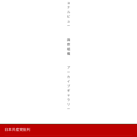
ョ
ナ
ル
ビ
ュ
ー
国
際
組
織
ア
ー
カ
イ
ブ
ギ
ャ
ラ
リ
ー
日本共産党批判