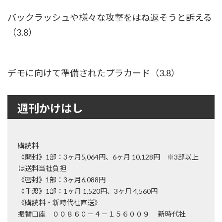
バックラッシュや様々な攻撃をはね返そうと訴える
（3.8）
デモに向けて準備されたプラカード（3.8）
週刊かけはし
購読料
《開封》1部：3ヶ月5,064円、6ヶ月 10,128円 ※3部以上
は送料当社負担
《密封》1部：3ヶ月6,088円
《手渡》1部：1ヶ月 1,520円、3ヶ月 4,560円
《購読料・新時代社直送》
振替口座 ００８６０－４－１５６００９ 新時代社