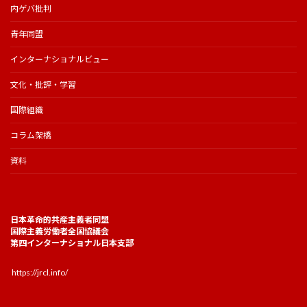
内ゲバ批判
青年同盟
インターナショナルビュー
文化・批評・学習
国際組織
コラム架橋
資料
日本革命的共産主義者同盟
国際主義労働者全国協議会
第四インターナショナル日本支部
https://jrcl.info/