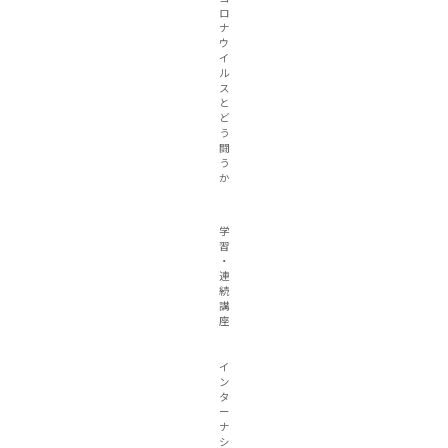
ロ
ナ
ウ
イ
ル
ス
と
ど
う
闘
う
か
学
習
・
連
続
講
座
イ
ン
タ
ー
ナ
シ