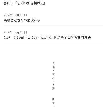
書評：『忘却の引き揚げ史』
2026年7月29日
高橋哲哉さんの講演から
2026年7月29日
7.19 第16回「日の丸・君が代」問題等全国学習交流集会
文
化
・
批
評
・
書
評
新
型
コ