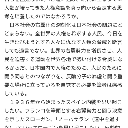
人類が培ってきた人権意識を真っ向から否定する思
考を培養したのではなかろうか。
日本社会の右翼化の深刻化は日本社会の問題にと
どまらない。全世界の人権を希求する人民、今日を
生き延びようとする人々に仇なす人類の脅威と断言
しても過言でない。世界の右翼勢力を増長させ、人
民を迫害する運動を世界各地で勢い付ける脅威にな
るからだ。日本国内で人権のために、人民のために
闘う同志とのつながりを、反動分子の暴虐と闘う重
要な場所に立っているを自覚する必要を筆者は痛感
している。
１９３６年から始まったスペイン内戦を思い起こ
したい。フランコを筆頭とする右翼勢力と闘う決意
を示したスローガン、｢ノーパサラン（連中を通す
な）｣というスローガンを思い起こしたい。反動的