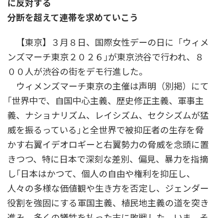
に反対する
時
:
分断を超えて連帯を求めていこう
【東京】３月８日、国際女性デーの日に「ウィメ
ンズマーチ東京２０２６｣が東京渋谷で行われ、８
００人が渋谷の街をデモ行進した。
ウィメンズマーチ東京の主催は声明（別掲）にて
｢世界中で、自国中心主義、歴史修正主義、軍事主
義、ナショナリズム、レイシズム、セクシズムが猛
威を振るっている｣と全世界で被抑圧者の生存を脅
かす右翼イデオロギーと右翼勢力の脅威を念頭に置
きつつ、特に日本で深刻な差別、偏見、暴力を指摘
し｢日本はかつて、個人の自由や権利を抑圧し、
人々の多様な価値観や生き方を否定し、ジェンダー
役割を強固にする軍国主義、植民地主義の道を突き
進み、多くの犠牲を払った末に敗戦した。いま、そ