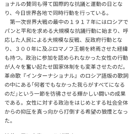
ョナルの賛同も得て国際的な抗議と運動の日とな
り、今日世界各地で同時行動を行っている。
第一次世界大戦の最中の１９１７年にはロシアで
パンと平和を求める大規模な抗議行動に始まり、呼
応した人民による大規模な反戦、反政府行動とな
り、３００年に及ぶロマノフ王朝を終焉させた経緯
も持つ。政治に参加を認められなかった女性の行動
が人々を奮い起たせ国家体制をも変革させたのだ。
革命歌『インターナショナル』のロシア語版の歌詞
の中にある｢何者でもなかった我らがすべてになる
のだ｣という一節を彷彿させる輝かしい闘いの成果
である。女性に対する政治をはじめとする社会全体
からの抑圧を真っ向から打倒する希望の狼煙となっ
た。