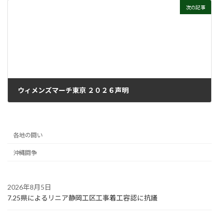
次の記事
ウィメンズマーチ東京 ２０２６声明
2026年3月25日
各地の闘い
沖縄闘争
2026年8月5日
7.25県によるリニア静岡工区工事着工容認に抗議