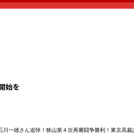
開始を
石川一雄さん追悼！狭山第４次再審闘争勝利！東京高裁