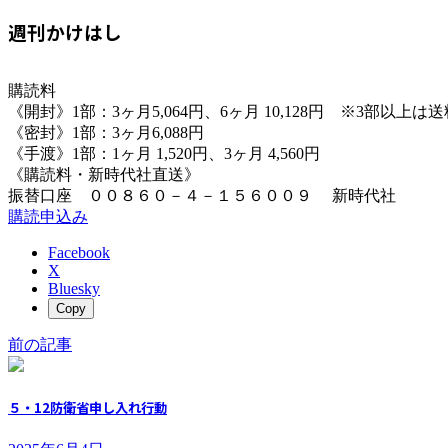
週刊かけはし
購読料
《開封》1部：3ヶ月5,064円、6ヶ月 10,128円 ※3部以上
《密封》1部：3ヶ月6,088円
《手渡》1部：1ヶ月 1,520円、3ヶ月 4,560円
《購読料・新時代社直送》
振替口座 ００８６０－４－１５６００９ 新時代社
購読申込み
Facebook
X
Bluesky
Copy
前の記事
５・12防衛省申し入れ行動