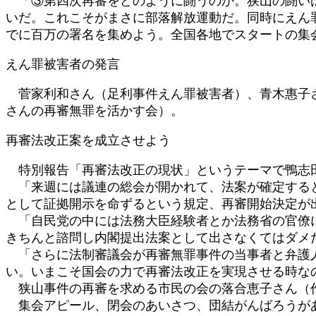
「③第四次再審をどのように闘うのか。狭山の闘いは
いだ。これこそがまさに部落解放運動だ。同時にえん罪
でに百万の署名を集めよう。全国各地でスタートの集
えん罪被害者の発言
菅家利和さん（足利事件えん罪被害者）、青木惠子さ
さんの再審無罪を活かす会）。
再審法改正案を成立させよう
特別報告「再審法改正の現状」というテーマで鴨志
「来週には議連の総会が開かれて、法案が確定すると
として証拠開示を命ずるという規定、再審開始決定が
「自民党の中には法務大臣経験者とか法務省の官僚に
きちんと諮問し内閣提出法案として出さなくてはダメ
「さらに法制審議会が再審無罪事件の当事者と弁護人
い。いまこそ国会の力で再審法改正を実現させる時な
狭山事件の再審を求める市民の会の落合恵子さん（作
集会アピール、閉会のあいさつ、団結がんばろう