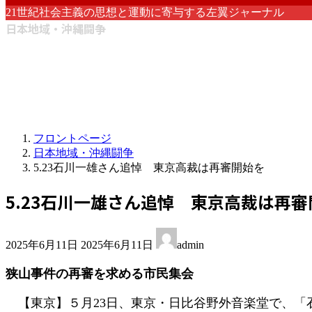
21世紀社会主義の思想と運動に寄与する左翼ジャーナル
日本地域・沖縄闘争
フロントページ
日本地域・沖縄闘争
5.23石川一雄さん追悼 東京高裁は再審開始を
5.23石川一雄さん追悼 東京高裁は再審
最
2025年6月11日
2025年6月11日
admin
終
更
狭山事件の再審を求める市民集会
新
日
【東京】５月23日、東京・日比谷野外音楽堂で、「
時