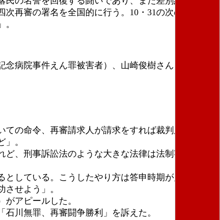
落民の名誉を回復する闘いであり、また差別糾弾の闘
次再審の署名を全国的に行う。10・31の次の集会ま
」。
記念病院事件えん罪被害者）、山崎俊樹さん（袴田巌
いての命令、再審請求人が請求をすれば裁判所は原則
ど」。
れど、刑事訴訟法のような大きな法律は法制審議会に
るとしている。こうしたやり方は答申時期が見通せな
功させよう」。
）がアピールした。
デモで「石川無罪、再審闘争勝利」を訴えた。