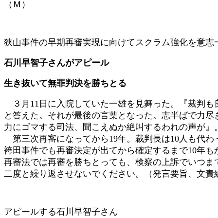
（Ｍ）
狭山事件の早期再審実現に向けてスクラム強化を意志一致
石川早智子さんがアピール
生き抜いて無罪判決を勝ちとる
３月11日に入院していた一雄を見舞った。『裁判も
と答えた。それが最後の言葉となった。志半ばで力尽
力にゴマする司法、聞こえぬか絶叫するわれの声が』
第三次再審になってから19年。裁判長は10人も代
袴田事件でも再審決定が出てから確定するまで10年も
再審法では再審を勝ちとっても、検察の上訴でいつま
二度と繰り返させないでください。（発言要旨、文責
アピールする石川早智子さん