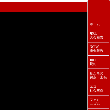
ホーム
JRCL
大会報告
NCIW
総会報告
JRCL
規約
私たちの
視点・主張
エコ
社会主義
フェミ
ニズム