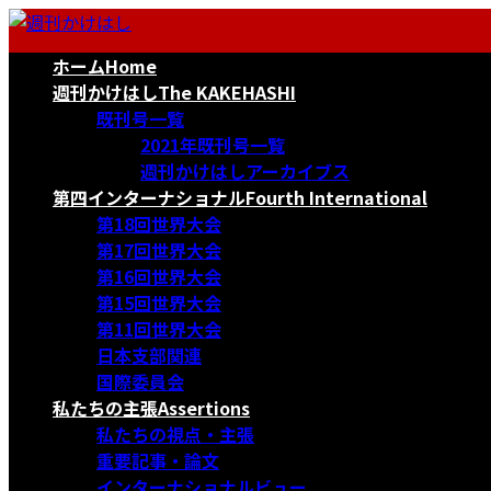
コ
ナ
ン
ビ
ホーム
Home
テ
ゲ
ン
ー
週刊かけはし
The KAKEHASHI
ツ
シ
既刊号一覧
へ
ョ
2021年既刊号一覧
ス
ン
週刊かけはしアーカイブス
キ
に
第四インターナショナル
Fourth International
ッ
移
第18回世界大会
プ
動
第17回世界大会
第16回世界大会
第15回世界大会
第11回世界大会
日本支部関連
国際委員会
私たちの主張
Assertions
私たちの視点・主張
重要記事・論文
インターナショナルビュー