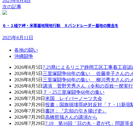
2025年6月4日
次の記事
６・１経ケ岬・米軍基地現地行動 Ｘバンドレーダー基地の撤去を
2025年6月11日
各地の闘い
沖縄闘争
2026年8月5日
7.25県によるリニア静岡工区工事着工容
2026年8月5日
三里塚闘争60年の集い 佐藤幸子さんの
2026年8月5日
三里塚闘争60年の集い 柳川秀夫さんの
2026年8月5日
講演 菅野芳秀さん（令和の百姓一揆実行
2026年8月5日
７・25三里塚闘争60年の集い
2026年7月29日
米国 レイバーノーツ大会
2026年7月29日
投書：国旗損壊罪絶対反対「７・11新宿
2026年7月29日
書評：『忘却の引き揚げ史』
2026年7月29日
高橋哲哉さんの講演から
2026年7月29日
7.19 第16回「日の丸・君が代」問題