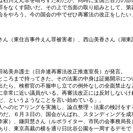
石川えん罪を晴らすためだが、同時に全国三百万の部
をなくす闘いだ。その上で当面の取り組みとして、第四
会をやろう。今の国会の中でぜひ再審法の改正をしたい
ん（東住吉事件えん罪被害者）、西山美香さん（湖東
田祐美弁護士（日弁連再審法改正推進室長）が発言。
ころまで持ってきた。その法案の中身は証拠開示につ
出たら、検察官の不服申し立ての例外なしの全面禁止な
非常に近い議員がいる。再審法改正には反対しないけ
だ、というようなことを言い始めている」。
へのヒアリングを実施し、論点整理・法案の検討をす
のだ。６月３日の、国会がんばれ、スタンディングを成
家）、鎌田慧さん（ルポライター、市民の会事務局長
があり、東京高裁の横を通り日比谷公園を一周する