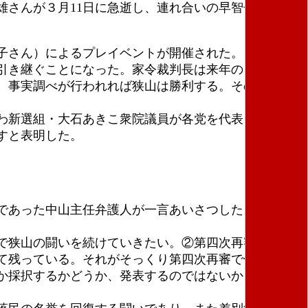
さんが３月11日に急逝し、連れ合いの早智子さんが
。
子さん）によるプレイベントが開催された。
引き継ぐことになった。家令裁判長は来年の３月末で
。事実調べが行われれば狭山は勝利する。そのために
わ新選組・大石あきこ衆院議員が各党を代表して、狭
すと表明した。
であった中山主任弁護人が一言あいさつした。
で狭山の闘いを続けていきたい。②第四次再審につい
て残っている。それがそっくり第四次再審で使えるこ
か採択するかどうか、発表するのではないかと期待が