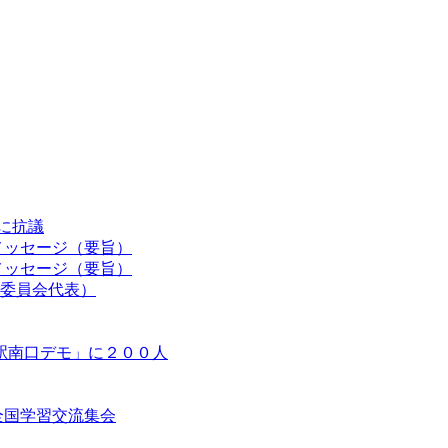
認に抗議
メッセージ（要旨）
メッセージ（要旨）
委員会代表）
駅南口デモ」に２００人
等全国学習交流集会