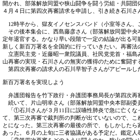
開かれ、部落解放同盟や狭山闘争を闘う労組・共闘団
:
４月４日に第四次再審請求を申請し、引き続き石川さ
12時半から、獄友イノセンスバンド（小室等さん、
その後本集会に、西島藤彦さん（部落解放同盟中央本
定年退官する。かなり早い段階で一定の結論が出る可
新しく新百万署名を全国的に行っていきたい。再審法
立憲民主党・近藤昭一衆院議員、社民党党首・福島み
山再審の実現・石川さんの無実の獲得のために奮闘す
第四次再審の請求人の石川早智子さんがアピールし
新百万署名を実現しよう
弁護団報告を竹下政行・弁護団事務局長が第四次再審
続いて、片山明幸さん（部落解放同盟中央本部副委
「①石川さんが３月11日に誤嚥性肺炎で急に亡くな
て、第三次再審で裁判所の判断が出ていないので、こ
とになった。第三次再審の最後の所で、もしかしたら
あった。６月の上旬に三者協議がある予定だ。鑑定人