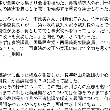
体が全国から集まり会場を埋めた。再審請求人の石川一雄
んの無実を勝ちとる闘いを確認する重要な集会となった
こむろゆいさん、李政美さん、河野俊二さん、竹田裕美
部委員長）が、「第四次の裁判を家令裁判長のもとで
能性がある。何としてでも事実調べを行ってもらいたい
の改正を実現したい」と開会のあいさつを行った。
ずほ参院議員、国民民主党・西岡義高衆院議員、れい
ることそして、再審法の改正の実現に向けて全力を尽く
た。（別掲）
請求に至った経過を報告した。長年狭山弁護団の中心
員長）が基調報告を３点に絞って話した。
ったその様子について。この先は石川さんの意志を継い
れまでに出した新証拠などについては全部そのまま生き
家令裁判長が４月の三者協議で鑑定人尋問について、何
尋問をやる・やらないを言う可能性が十分にある」。