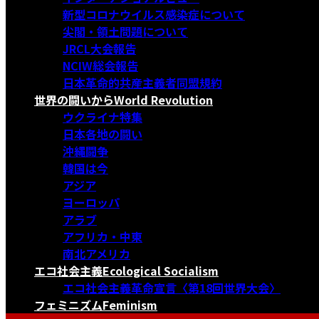
新型コロナウイルス感染症について
尖閣・領土問題について
JRCL大会報告
NCIW総会報告
日本革命的共産主義者同盟規約
世界の闘いから
World Revolution
ウクライナ特集
日本各地の闘い
沖縄闘争
韓国は今
アジア
ヨーロッパ
アラブ
アフリカ・中東
南北アメリカ
エコ社会主義
Ecological Socialism
エコ社会主義革命宣言〈第18回世界大会〉
フェミニズム
Feminism