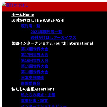
コ
ナ
ン
ビ
ホーム
Home
テ
ゲ
ン
ー
週刊かけはし
The KAKEHASHI
ツ
シ
既刊号一覧
へ
ョ
2021年既刊号一覧
ス
ン
週刊かけはしアーカイブス
キ
に
第四インターナショナル
Fourth International
ッ
移
第18回世界大会
プ
動
第17回世界大会
第16回世界大会
第15回世界大会
第11回世界大会
日本支部関連
国際委員会
私たちの主張
Assertions
私たちの視点・主張
重要記事・論文
インターナショナルビュー