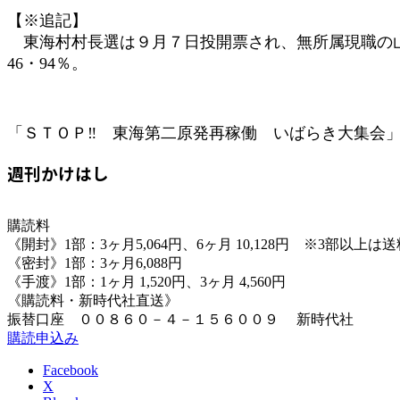
【※追記】
東海村村長選は９月７日投開票され、無所属現職の山
46・94％。
「ＳＴＯＰ‼ 東海第二原発再稼働 いばらき大集会」（
週刊かけはし
購読料
《開封》1部：3ヶ月5,064円、6ヶ月 10,128円 ※3部以上
《密封》1部：3ヶ月6,088円
《手渡》1部：1ヶ月 1,520円、3ヶ月 4,560円
《購読料・新時代社直送》
振替口座 ００８６０－４－１５６００９ 新時代社
購読申込み
Facebook
X