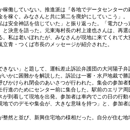
しか稼働していない。推進派は『各地でデータセンターの
金を稼ぐ。みなさんと共に第二を廃炉にしていこう」。
は安全神話を信じていた」と振り返った。「電力ひっ
」と決意を語った。元東海村長の村上達也さんは、再選
る。私は老いぼれたが、みなさんが現地に来てくれて大
嵐立青・つくば市長のメッセージが紹介された。
きない」と題して、運転差止訴訟弁護団の大河陽子弁
がいかに困難かを解説した。訴訟は一審・水戸地裁で勝
呼びかけられ閉会のあいさつが行われた。集会の参加者
行進のためにセンター前に集合した。駅前のエリア周囲
スが到着して現地を出発。参加者は車内でこの日の行動
地でのデモや集会が、大きな意味を持つ」と、参加者は
整然と並び、新興住宅地の様相だった。自分が住む地