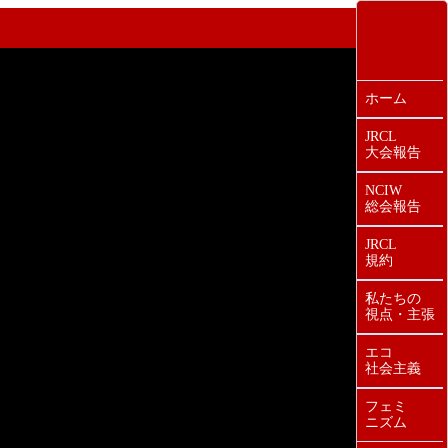
ホーム
JRCL
大会報告
NCIW
総会報告
JRCL
規約
私たちの
視点・主張
エコ
社会主義
フェミ
ニズム