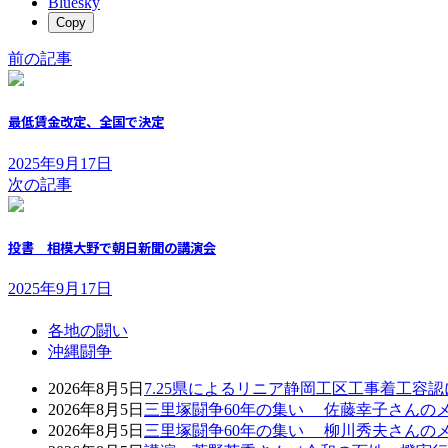
Bluesky
Copy
前の記事
最低賃金改定、全国で決定
2025年9月17日
次の記事
投書 相模大野で朝日新聞の講演会
2025年9月17日
各地の闘い
沖縄闘争
2026年8月5日
7.25県によるリニア静岡工区工事着工容
2026年8月5日
三里塚闘争60年の集い 佐藤幸子さんの
2026年8月5日
三里塚闘争60年の集い 柳川秀夫さんの