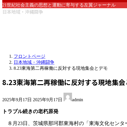
21世紀社会主義の思想と運動に寄与する左翼ジャーナル
日本地域・沖縄闘争
フロントページ
日本地域・沖縄闘争
8.23東海第二再稼働に反対する現地集会とデモ
8.23東海第二再稼働に反対する現地集会
最
2025年9月17日
2025年9月17日
admin
終
更
トラブル続きの老朽原発
新
日
８月23日、茨城県那珂郡東海村の「東海文化センタ
時