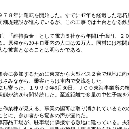
７８年に運転を開始した。すでに47年も経過した老朽原
防潮堤建設が進んでいるが、この工事では土台となる鉄
、「維持資金」として電力５社から年間1千億円、２０
。原発から30キロ圏内の人口は92万人。同村には核
大な被害となることは明らかである。
会に参加するために東京から大型バス２台で現地に向か
はさみながら、乗客たちは車内で交流をした。
ち寄った。１９９９年9月30日、ＪＣＯ東海事業所の
状態が約20時間持続した。至近距離で多量の中性子線を
作業棟が見える。事業の認可は取り消されているもの
ことに、参加者から驚きの声が漏れた。
部品工場が、駐車場に隣接する敷地に建っている。夫妻