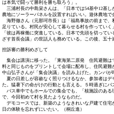
は本気で闘って勝利を勝ち取ろう」。
三浦村長の中島栄さんは、「日本では54基中12基
農地にソーラーパネルを設置すればいい。遊休農地で
海野徹さん（元那珂市長）は「福島事故の前まで、私
足りている。村民が安心して暮らせる村を作っていく
「彼は再稼働に突進している。日本で先頭を切ってい
ざす首長会議」の世話人も務めている。この後、五十
控訴審の勝利めざして
集会は講演に移った。「東海第二原発 住民避難はで
料と同じものをプリントして会場に配布し、住民避難
中山弘子さんが「集会決議」を読み上げた。カンパが
夏の日差しが容赦なく照りつけるなか、参加者はデモ
た。猛暑下の命がけの行動とも言える。５時過ぎにバ
バス車中でもホールでの集会でも、「核施設のある現
で、今回初めて村を見たようなものだ。
デモコースでは、新築のようなきれいな戸建て住宅が
日の体験を忘れずにいたい。（桐丘進）