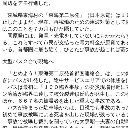
周辺をデモ行進した。
:
茨城県東海村の「東海第二原発」（日本原電）は１９
止したままだ。現在、再稼働のための津波対策として
はこのことを７カ月もひた隠していた。
同原発には、発電・売電をしていないにもかかわらず
る。これらすべて市民が支払った電力料金が原資である
いる。首都圏に最も近く、ひとたび事故が起これば甚
大型バス２台で現地へ
「とめよう！東海第二原発首都圏連絡会」は、この集
ぎにバスが出発した。途中サービスエリアでの休憩を
バスは最初に「ＪＣＯ臨界事故」の発災現場付近に立
ン溶液が臨界に達して核分裂連鎖反応が発生し、この
ほか、６６７名の被曝者を出した重大な事故である。
バスが停まった駐車場からは、目視でも事故のあった
初めて事故被曝による死者を出した現場が残っている
事故で被曝し裁判を闘っていた大泉昭一夫妻の自動車