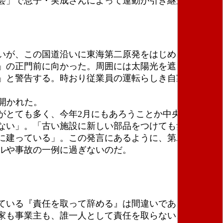
会」で息子・実成さんによって運動が引き継がれてい
いが、この国道沿いに東海第二原発をはじめ、核実験
」の正門前に向かった。周囲には太陽光を遮るものが
」と警告する。時おり従業員の運転らしき自家用車が
開かれた。
がとても多く、今年2月にもあろうことか中央制御室で
ない」。「古い施設に新しい部品をつけても無理があ
に建っている」。この発言にあるように、第二原発は
ルや事故の一例に過ぎないのだ。
ている『責任を取って辞める』は間違いである。『責
家も事業主も、誰一人として責任を取らない。私たち