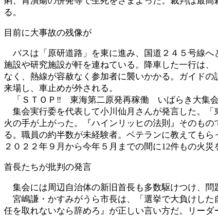
痢、胃潰瘍の併発等で生死をさまよった。裁判は最高
る。
目前に大事故の残像が
バスは「原研道路」を東に進み、国道２４５号線へと
施設や研究施設が軒を連ねている。降車した一行は、
なく、熱線が容赦なく参加者に襲いかかる。ガイドの
来場し、車止めが外される。
「ＳＴＯＰ‼ 東海第二原発再稼働 いばらき大集会
集会実行委を代表して小川仙月さんが発言した。「東
火の手が上がった。『ハインリッヒの法則』そのもの
る。職員の約半数が未経験者。ベテランに教えてもら
２０２２年９月から今年５月までの間に12件もの火
首長たちが批判の発言
集会には周辺自治体の新旧首長も多数駆けつけ、問
宮嶋謙・かすみがうら市長は、「選挙で大負けした自
任を取れないなら辞めろ』が正しい言い方だ。リーダ