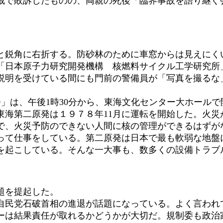
裁で敗訴したものの、両親の死後「臨界事故を語り継ぐ
鋭角に右折する。防砂林のために車窓からは見えにく
「日本原子力研究開発機構 核燃料サイクル工学研究所
説明を受けている間にも門前の警備員が「写真を撮るな
」は、午後1時30分から、東海文化センター大ホールで
海第二原発は１９７８年11月に運転を開始した。火災
で、火災予防のできない人間に核の管理ができるはずが
って仕事をしている。第二原発は日本で最も軟弱な地盤
災を起こしている。そんな一大事も、数多くの設備トラブ
題を提起した。
民党石破首相の進退が話題になっている。よく言われ
ーは結果責任が取れるかどうかが大切だ。規制委も政治