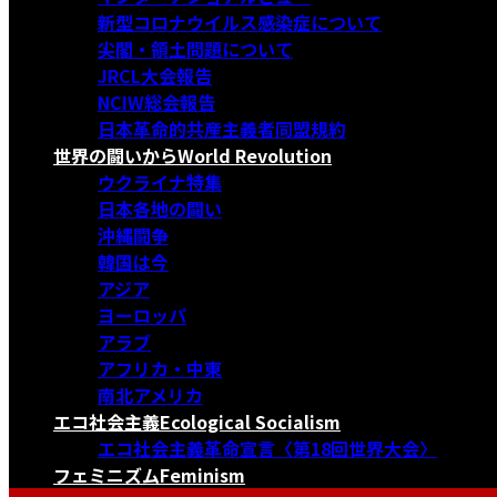
新型コロナウイルス感染症について
尖閣・領土問題について
JRCL大会報告
NCIW総会報告
日本革命的共産主義者同盟規約
世界の闘いから
World Revolution
ウクライナ特集
日本各地の闘い
沖縄闘争
韓国は今
アジア
ヨーロッパ
アラブ
アフリカ・中東
南北アメリカ
エコ社会主義
Ecological Socialism
エコ社会主義革命宣言〈第18回世界大会〉
フェミニズム
Feminism