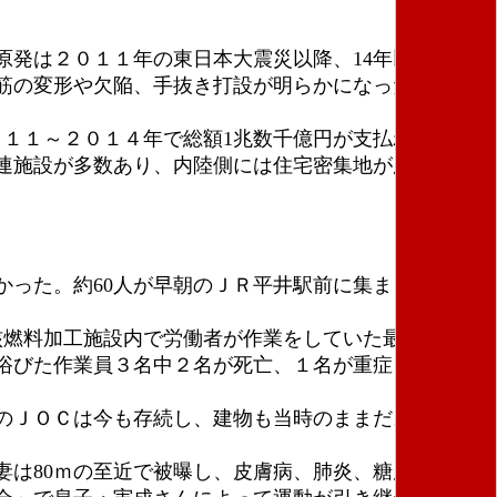
発は２０１１年の東日本大震災以降、14年以上も停
筋の変形や欠陥、手抜き打設が明らかになった。原電
１１～２０１４年で総額1兆数千億円が支払われてい
関連施設が多数あり、内陸側には住宅密集地が広がって
った。約60人が早朝のＪＲ平井駅前に集まり９時過
核燃料加工施設内で労働者が作業をしていた最中、ウラ
浴びた作業員３名中２名が死亡、１名が重症となった
のＪＯＣは今も存続し、建物も当時のままだ。日本で
は80ｍの至近で被曝し、皮膚病、肺炎、糖尿病、下