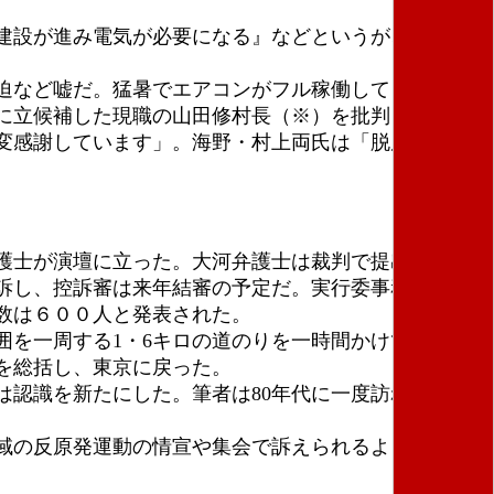
建設が進み電気が必要になる』などというが、ならば
迫など嘘だ。猛暑でエアコンがフル稼働しても電気は
に立候補した現職の山田修村長（※）を批判した。
変感謝しています」。海野・村上両氏は「脱原発をめ
護士が演壇に立った。大河弁護士は裁判で提出した資
訴し、控訴審は来年結審の予定だ。実行委事務局長の
数は６００人と発表された。
を一周する1・6キロの道のりを一時間かけて歩い
を総括し、東京に戻った。
認識を新たにした。筆者は80年代に一度訪れたきり
域の反原発運動の情宣や集会で訴えられるよう、この