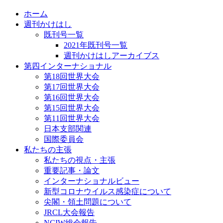
ホーム
週刊かけはし
既刊号一覧
2021年既刊号一覧
週刊かけはしアーカイブス
第四インターナショナル
第18回世界大会
第17回世界大会
第16回世界大会
第15回世界大会
第11回世界大会
日本支部関連
国際委員会
私たちの主張
私たちの視点・主張
重要記事・論文
インターナショナルビュー
新型コロナウイルス感染症について
尖閣・領土問題について
JRCL大会報告
NCIW総会報告