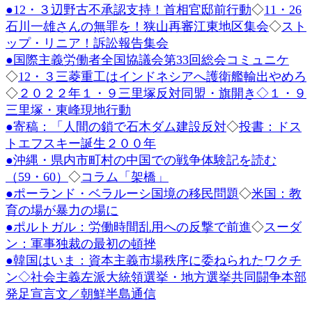
●12・３辺野古不承認支持！首相官邸前行動
◇
11・26
時
:
石川一雄さんの無罪を！狭山再審江東地区集会
◇
スト
ップ・リニア！訴訟報告集会
●国際主義労働者全国協議会第33回総会コミュニケ
◇
12・３三菱重工はインドネシアへ護衛艦輸出やめろ
◇
２０２２年１・９三里塚反対同盟・旗開き◇１・９
三里塚・東峰現地行動
●寄稿：「人間の鎖で石木ダム建設反対
◇
投書：ドス
トエフスキー誕生２００年
●沖縄・県内市町村の中国での戦争体験記を読む
（59・60）
◇
コラム「架橋」
●ポーランド・ベラルーシ国境の移民問題
◇
米国：教
育の場が暴力の場に
●ポルトガル：労働時間乱用への反撃で前進
◇
スーダ
ン：軍事独裁の最初の頓挫
●韓国はいま：資本主義市場秩序に委ねられたワクチ
ン
◇社会主義左派大統領選挙・地方選挙共同闘争本部
発足宣言文／朝鮮半島通信