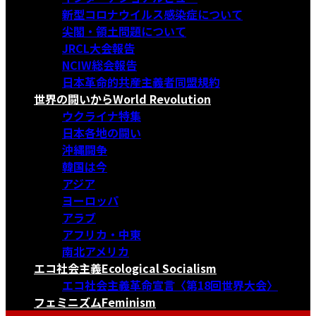
新型コロナウイルス感染症について
尖閣・領土問題について
JRCL大会報告
NCIW総会報告
日本革命的共産主義者同盟規約
世界の闘いから
World Revolution
ウクライナ特集
日本各地の闘い
沖縄闘争
韓国は今
アジア
ヨーロッパ
アラブ
アフリカ・中東
南北アメリカ
エコ社会主義
Ecological Socialism
エコ社会主義革命宣言〈第18回世界大会〉
フェミニズム
Feminism