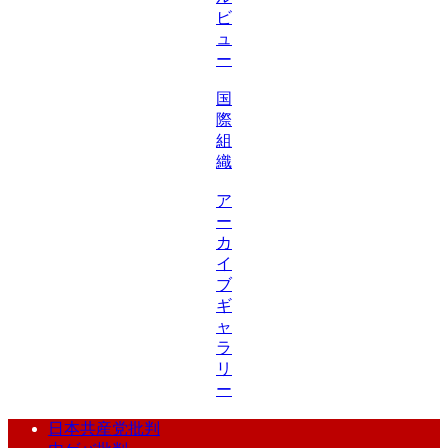
ビ
ュ
ー
国
際
組
織
ア
ー
カ
イ
ブ
ギ
ャ
ラ
リ
ー
日本共産党批判