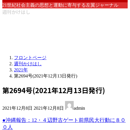
21世紀社会主義の思想と運動に寄与する左翼ジャーナル
週刊かけはし
フロントページ
週刊かけはし
2021年
第2694号(2021年12月13日発行)
第2694号(2021年12月13日発行)
最
2021年12月8日
2021年12月8日
admin
終
更
●沖縄報告：12・４辺野古ゲート前県民大行動に８０
新
０人
日