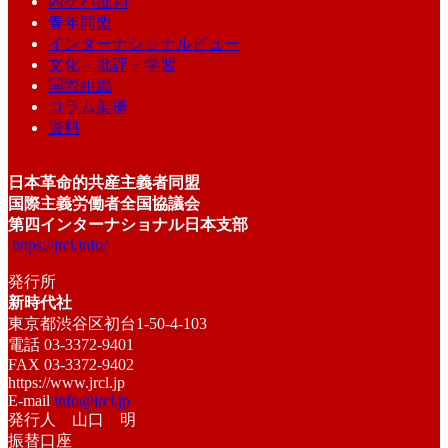
内ゲバ批判
青年同盟
インターナショナルビュー
文化・批評・学習
国際組織
コラム架橋
資料
日本革命的共産主義者同盟
国際主義労働者全国協議会
第四インターナショナル日本支部
https://jrcl.info/
発行所
新時代社
東京都渋谷区初台1-50-4-103
電話 03-3372-9401
FAX 03-3372-9402
https://www.jrcl.jp
E-mail
info@jrcl.jp
発行人 山口 明
振替口座