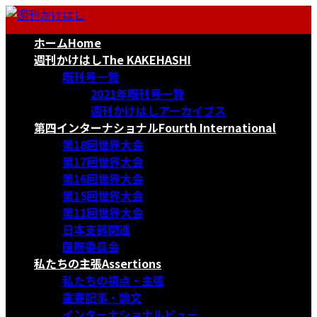
コ
ナ
ン
ビ
ホーム
Home
テ
ゲ
ン
ー
週刊かけはし
The KAKEHASHI
ツ
シ
既刊号一覧
へ
ョ
2021年既刊号一覧
ス
ン
週刊かけはしアーカイブス
キ
に
第四インターナショナル
Fourth International
ッ
移
第18回世界大会
プ
動
第17回世界大会
第16回世界大会
第15回世界大会
第11回世界大会
日本支部関連
国際委員会
私たちの主張
Assertions
私たちの視点・主張
重要記事・論文
インターナショナルビュー