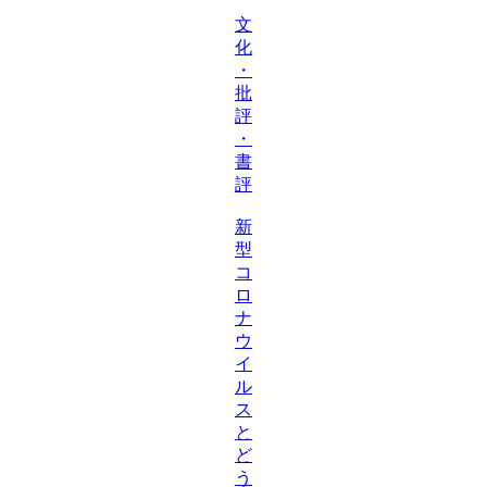
文
化
・
批
評
・
書
評
新
型
コ
ロ
ナ
ウ
イ
ル
ス
と
ど
う