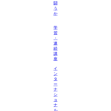
闘
う
か
学
習
・
連
続
講
座
イ
ン
タ
ー
ナ
シ
ョ
ナ
ル