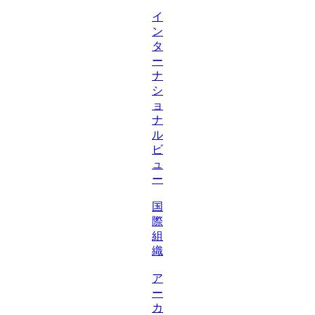
イ
ン
タ
ー
ナ
シ
ョ
ナ
ル
ビ
ュ
ー
国
際
組
織
ア
ー
カ