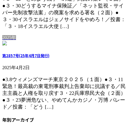
●３・30どうするマイナ保険証／「ネット監視・サイ
バー先制攻撃法案」の廃案を求める署名（２面）●
３・30イスラエルはジェノサイドをやめろ！／投書：
「３・18イスラエル大使 […]
2025年
第2857号(25年4月7日発行)
2025年4月2日
●3.8ウィメンズマーチ東京２０２５（１面）●３・11
緊急！最高裁の東電刑事裁判上告棄却に抗議する／民
主主義と人権を取り戻す３・22兵庫県民大会（２面）
●３・23夢洲危ない、やめてんかカジノ・万博 パレー
ド／投書：「どう […]
年別アーカイブ