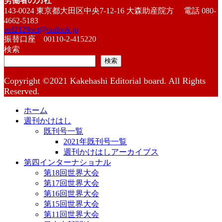
労働者の力社
143-0024 東京都大田区中央7-12-16 大森助産院方 電話 080-
4662-5183
red2129oct@outlook.jp
振替口座 00110-2-415220
検索
検索
Copyright ©2021 Kakehashi Editorial board. All Rights
Reserved.
ホーム
週刊かけはし
既刊号一覧
2021年既刊号一覧
週刊かけはしアーカイブス
第四インターナショナル
第18回世界大会
第17回世界大会
第16回世界大会
第15回世界大会
第11回世界大会