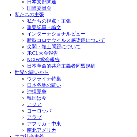
日本支部関連
国際委員会
私たちの主張
私たちの視点・主張
重要記事・論文
インターナショナルビュー
新型コロナウイルス感染症について
尖閣・領土問題について
JRCL大会報告
NCIW総会報告
日本革命的共産主義者同盟規約
世界の闘いから
ウクライナ特集
日本各地の闘い
沖縄闘争
韓国は今
アジア
ヨーロッパ
アラブ
アフリカ・中東
南北アメリカ
エコ社会主義