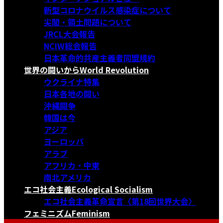
新型コロナウイルス感染症について
尖閣・領土問題について
JRCL大会報告
NCIW総会報告
日本革命的共産主義者同盟規約
世界の闘いから
World Revolution
ウクライナ特集
日本各地の闘い
沖縄闘争
韓国は今
アジア
ヨーロッパ
アラブ
アフリカ・中東
南北アメリカ
エコ社会主義
Ecological Socialism
エコ社会主義革命宣言〈第18回世界大会〉
フェミニズム
Feminism