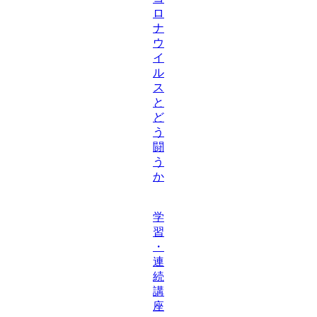
ロ
ナ
ウ
イ
ル
ス
と
ど
う
闘
う
か
学
習
・
連
続
講
座