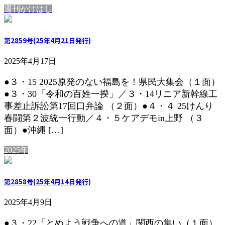
週刊かけはし
第2859号(25年4月21日発行)
2025年4月17日
●３・15 2025原発のない福島を！県民大集会（１面）
●３・30「令和の百姓一揆」／３・14リニア新幹線工
事差止訴訟第17回口弁論 （２面）●４・４ 25けんり
春闘第２波統一行動／４・５ケアデモin上野 （３
面）●沖縄 […]
2025年
第2858号(25年4月14日発行)
2025年4月9日
●３・22「とめよう戦争への道」関西の集い（１面）