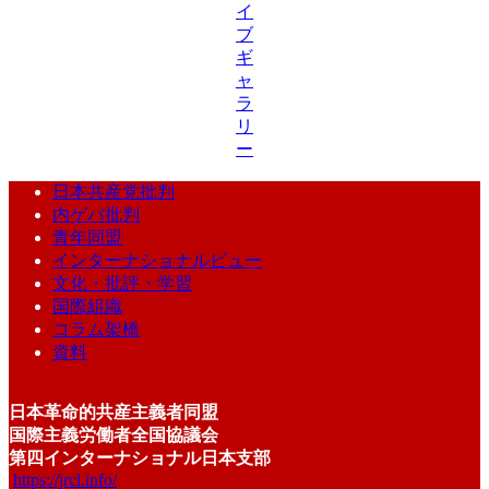
イ
ブ
ギ
ャ
ラ
リ
ー
日本共産党批判
内ゲバ批判
青年同盟
インターナショナルビュー
文化・批評・学習
国際組織
コラム架橋
資料
日本革命的共産主義者同盟
国際主義労働者全国協議会
第四インターナショナル日本支部
https://jrcl.info/