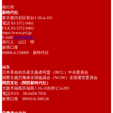
発行所
新時代社
東京都渋谷区初台1-50-4-103
電話 03-3372-9401
FAX 03-3372-9402
https://www.jrcl.jp
E-mail
info@jrcl.jp
発行人 山口 明
振替口座
00860-4-156009 新時代社
編集
日本革命的共産主義者同盟（JRCL）中央委員会
国際主義労働者全国協議会（NCIW）全国運営委員会
関西支社（関西新時代社）
大阪市福島区福島7-16-10吉村ビル203
電話/FAX 06-6458-7018
振替口座 00910-8-308136