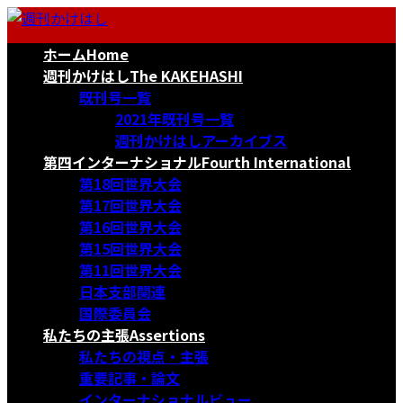
コ
ナ
ン
ビ
ホーム
Home
テ
ゲ
ン
ー
週刊かけはし
The KAKEHASHI
ツ
シ
既刊号一覧
へ
ョ
2021年既刊号一覧
ス
ン
週刊かけはしアーカイブス
キ
に
第四インターナショナル
Fourth International
ッ
移
第18回世界大会
プ
動
第17回世界大会
第16回世界大会
第15回世界大会
第11回世界大会
日本支部関連
国際委員会
私たちの主張
Assertions
私たちの視点・主張
重要記事・論文
インターナショナルビュー