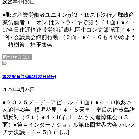
2025年4月30日
●郵政産業労働者ユニオンが３・18スト決行／郵政産
業労働者ユニオン はストライキで闘う（１面）●４・
17全日建運輸連帯労組近畿地区生コン支部弾圧／４・
19国会議員会館前行動 （２面）●４・６もうやめよう
「植樹祭」埼玉集会 […]
週刊かけはし
第2860号(25年4月28日発行)
2025年4月23日
●２０２５メーデーアピール（１面）●４・13原勲さ
ん追悼43年─横堀花見／４・５天皇・皇后の硫黄島訪
問反対（２面）●４・16石川一雄さん追悼集会（３
面）●第４インターナショナル第18回世界大会 パレス
チナ決議（４～５面） […]