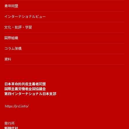
青年同盟
インターナショナルビュー
文化・批評・学習
国際組織
コラム架橋
資料
日本革命的共産主義者同盟
国際主義労働者全国協議会
第四インターナショナル日本支部
https://jrcl.info/
発行所
新時代社