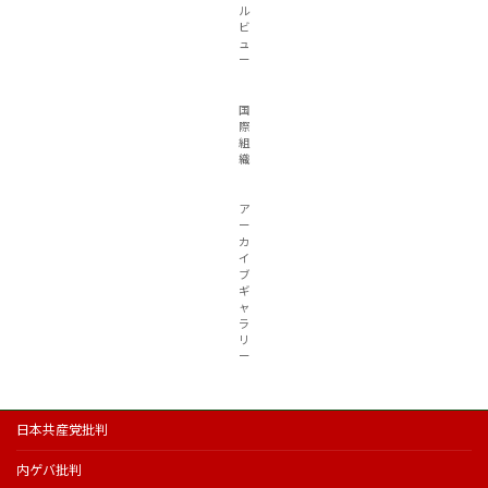
ル
ビ
ュ
ー
国
際
組
織
ア
ー
カ
イ
ブ
ギ
ャ
ラ
リ
ー
日本共産党批判
内ゲバ批判