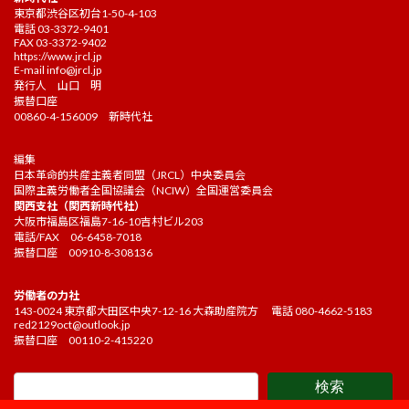
東京都渋谷区初台1-50-4-103
電話 03-3372-9401
FAX 03-3372-9402
https://www.jrcl.jp
E-mail
info@jrcl.jp
発行人 山口 明
振替口座
00860-4-156009 新時代社
編集
日本革命的共産主義者同盟（JRCL）中央委員会
国際主義労働者全国協議会（NCIW）全国運営委員会
関西支社（関西新時代社）
大阪市福島区福島7-16-10吉村ビル203
電話/FAX 06-6458-7018
振替口座 00910-8-308136
労働者の力社
143-0024 東京都大田区中央7-12-16 大森助産院方 電話 080-4662-5183
red2129oct@outlook.jp
振替口座 00110-2-415220
検索