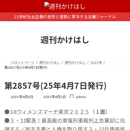
コ
ナ
ン
ビ
テ
ゲ
21世紀社会主義の思想と運動に寄与する左翼ジャーナル
ン
ー
ツ
シ
へ
ョ
週刊かけはし
ス
ン
キ
に
ッ
移
プ
動
フロントページ
週刊かけはし
週刊かけはし
2025年
第2857号(25年4月7日発行)
第2857号(25年4月7日発行)
最
2025年4月2日
2025年4月2日
admin
終
更
●3.8ウィメンズマーチ東京２０２５
（１面）
新
日
●３・11緊急！最高裁の東電刑事裁判上告棄却に抗
時
:
議する
／
民主主義と人権を取り戻す３・22兵庫県民