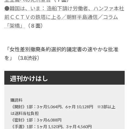
●韓国は、いま： 造船下請け労働者、ハンファ本社
前ＣＣＴＶの鉄塔に上る／朝鮮半島通信
／
コラム
「架橋」
（８面）
「女性差別撤廃条約選択的議定書の速やかな批准
を」（3.8渋谷）
週刊かけはし
購読料
《開封》1部：3ヶ月5,064円、6ヶ月 10,128円 ※3部以上
は送料当社負担
《密封》1部：3ヶ月6,088円
《手渡》1部：1ヶ月 1,520円、3ヶ月 4,560円