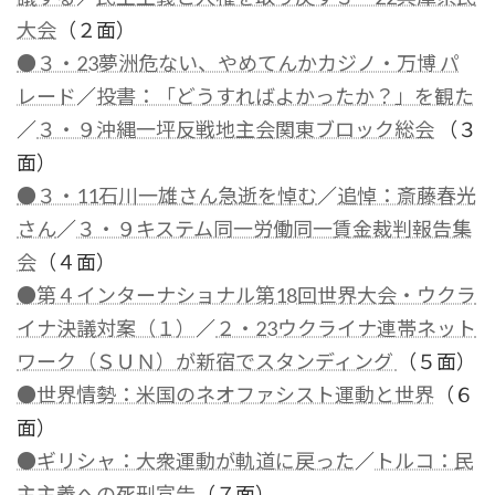
大会
（２面）
●３・23夢洲危ない、やめてんかカジノ・万博 パ
レード
／
投書：「どうすればよかったか？」を観た
／
３・９沖縄一坪反戦地主会関東ブロック総会
（３
面）
●３・11石川一雄さん急逝を悼む
／
追悼：斎藤春光
さん
／
３・９キステム同一労働同一賃金裁判報告集
会
（４面）
●第４インターナショナル第18回世界大会・ウクラ
イナ決議対案（１）
／
２・23ウクライナ連帯ネット
ワーク（ＳＵＮ）が新宿でスタンディング
（５面）
●世界情勢：米国のネオファシスト運動と世界
（６
面）
●ギリシャ：大衆運動が軌道に戻った
／
トルコ：民
主主義への死刑宣告
（７面）