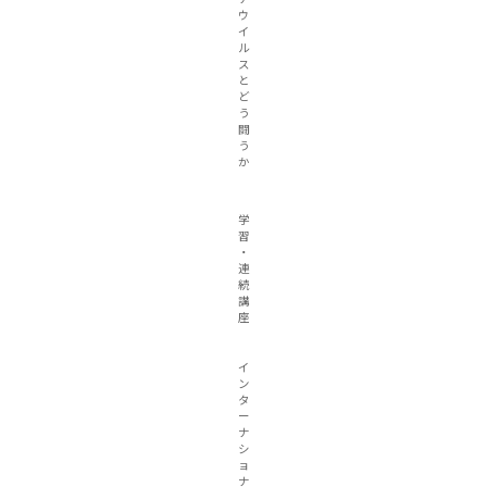
ウ
イ
ル
ス
と
ど
う
闘
う
か
学
習
・
連
続
講
座
イ
ン
タ
ー
ナ
シ
ョ
ナ