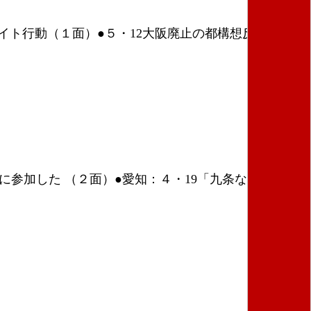
イト行動（１面）●５・12大阪廃止の都構想反対 法定
参加した （２面）●愛知：４・19「九条なくせば命