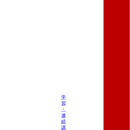
学
習
・
連
続
講