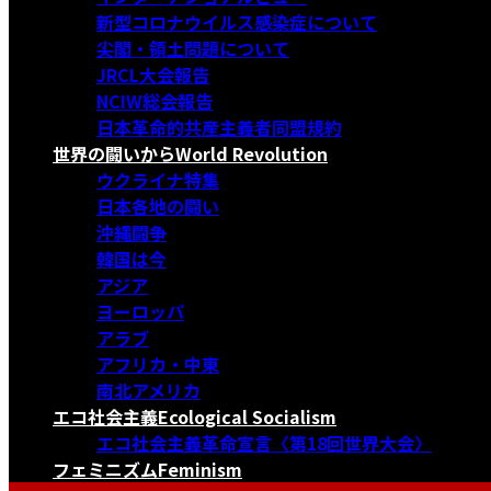
新型コロナウイルス感染症について
尖閣・領土問題について
JRCL大会報告
NCIW総会報告
日本革命的共産主義者同盟規約
世界の闘いから
World Revolution
ウクライナ特集
日本各地の闘い
沖縄闘争
韓国は今
アジア
ヨーロッパ
アラブ
アフリカ・中東
南北アメリカ
エコ社会主義
Ecological Socialism
エコ社会主義革命宣言〈第18回世界大会〉
フェミニズム
Feminism