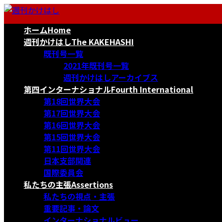
コ
ナ
ン
ビ
ホーム
Home
テ
ゲ
ン
ー
週刊かけはし
The KAKEHASHI
ツ
シ
既刊号一覧
へ
ョ
2021年既刊号一覧
ス
ン
週刊かけはしアーカイブス
キ
に
第四インターナショナル
Fourth International
ッ
移
第18回世界大会
プ
動
第17回世界大会
第16回世界大会
第15回世界大会
第11回世界大会
日本支部関連
国際委員会
私たちの主張
Assertions
私たちの視点・主張
重要記事・論文
インターナショナルビュー