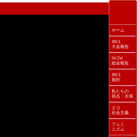
ホーム
JRCL
大会報告
NCIW
総会報告
JRCL
規約
私たちの
視点・主張
エコ
社会主義
フェミ
ニズム