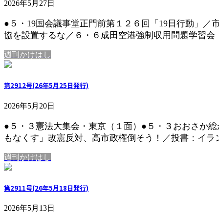
2026年5月27日
●５・19国会議事堂正門前第１２６回「19日行動」／
協を設置するな／６・６成田空港強制収用問題学習会（２
週刊かけはし
第2912号(26年5月25日発行)
2026年5月20日
●５・３憲法大集会・東京（１面）●５・３おおさか総
もなくす」改憲反対、高市政権倒そう！／投書：イラン
週刊かけはし
第2911号(26年5月18日発行)
2026年5月13日