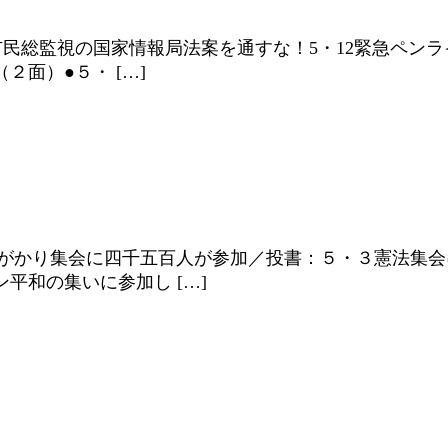
市民総監視の国家情報局法案を通すな！5・12緊急ペンラ
面）●５・ […]
がかり集会に四千五百人が参加／投書：５・３憲法集会に
平和の集いに参加し […]