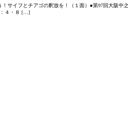
よう！サイフとチアゴの釈放を！（１面）●第97回大阪中
４・８ […]