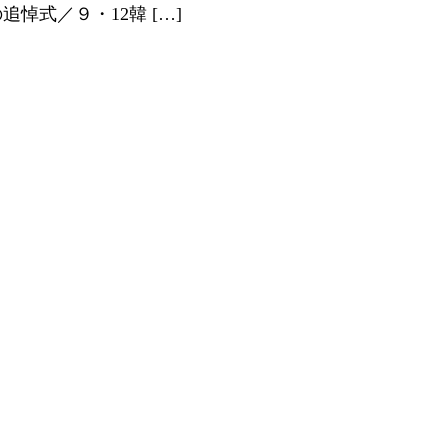
悼式／９・12韓 […]