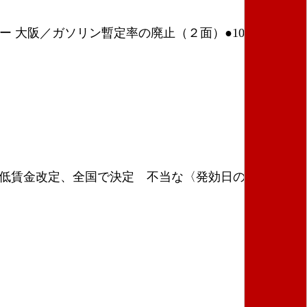
戦デー 大阪／ガソリン暫定率の廃止（２面）●10・６辺野
最低賃金改定、全国で決定 不当な〈発効日の繰り下