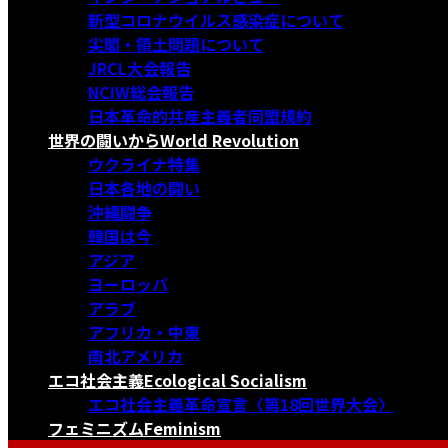
新型コロナウイルス感染症について
尖閣・領土問題について
JRCL大会報告
NCIW総会報告
日本革命的共産主義者同盟規約
世界の闘いから
World Revolution
ウクライナ特集
日本各地の闘い
沖縄闘争
韓国は今
アジア
ヨーロッパ
アラブ
アフリカ・中東
南北アメリカ
エコ社会主義
Ecological Socialism
エコ社会主義革命宣言〈第18回世界大会〉
フェミニズム
Feminism