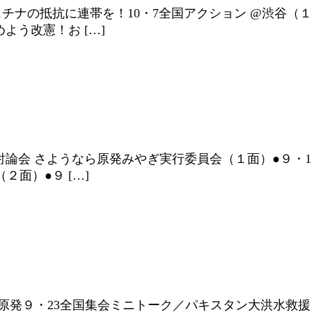
チナの抵抗に連帯を！10・7全国アクション @渋谷（１
よう改憲！お […]
30討論会 さようなら原発みやぎ実行委員会（１面）●９
面）●９ […]
ら原発９・23全国集会ミニトーク／パキスタン大洪水救