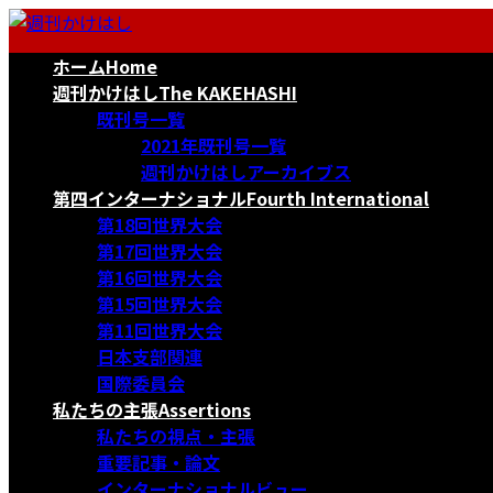
コ
ナ
ン
ビ
ホーム
Home
テ
ゲ
ン
ー
週刊かけはし
The KAKEHASHI
ツ
シ
既刊号一覧
へ
ョ
2021年既刊号一覧
ス
ン
週刊かけはしアーカイブス
キ
に
第四インターナショナル
Fourth International
ッ
移
第18回世界大会
プ
動
第17回世界大会
第16回世界大会
第15回世界大会
第11回世界大会
日本支部関連
国際委員会
私たちの主張
Assertions
私たちの視点・主張
重要記事・論文
インターナショナルビュー