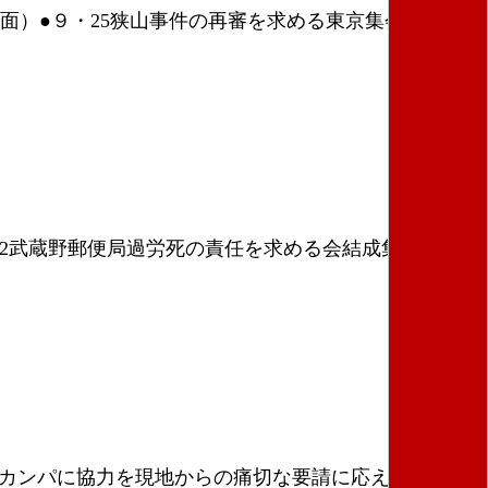
面）●９・25狭山事件の再審を求める東京集会／パキ
・12武蔵野郵便局過労死の責任を求める会結成集会／９・
援カンパに協力を現地からの痛切な要請に応えよう（２