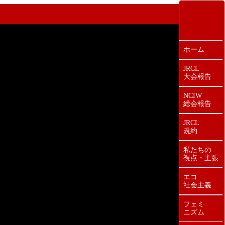
ホーム
JRCL
大会報告
NCIW
総会報告
JRCL
規約
私たちの
視点・主張
エコ
社会主義
フェミ
ニズム