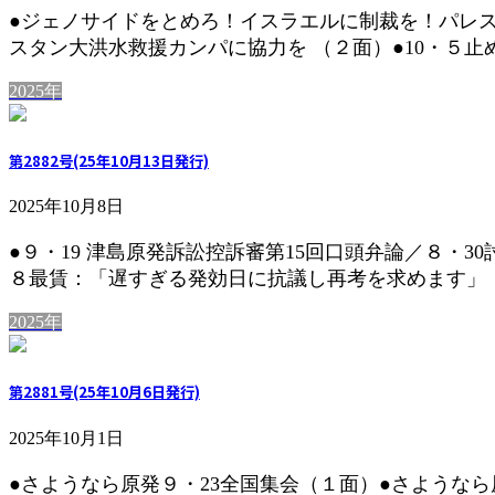
●ジェノサイドをとめろ！イスラエルに制裁を！パレス
スタン大洪水救援カンパに協力を （２面）●10・５止め
2025年
第2882号(25年10月13日発行)
2025年10月8日
●９・19 津島原発訴訟控訴審第15回口頭弁論／８・
８最賃：「遅すぎる発効日に抗議し再考を求めます」（２
2025年
第2881号(25年10月6日発行)
2025年10月1日
●さようなら原発９・23全国集会（１面）●さような