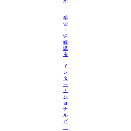
か
学
習
・
連
続
講
座
イ
ン
タ
ー
ナ
シ
ョ
ナ
ル
ビ
ュ