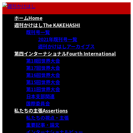
コ
ナ
ン
ビ
ホーム
Home
テ
ゲ
ン
ー
週刊かけはし
The KAKEHASHI
ツ
シ
既刊号一覧
へ
ョ
2021年既刊号一覧
ス
ン
週刊かけはしアーカイブス
キ
に
第四インターナショナル
Fourth International
ッ
移
第18回世界大会
プ
動
第17回世界大会
第16回世界大会
第15回世界大会
第11回世界大会
日本支部関連
国際委員会
私たちの主張
Assertions
私たちの視点・主張
重要記事・論文
インターナショナルビュー