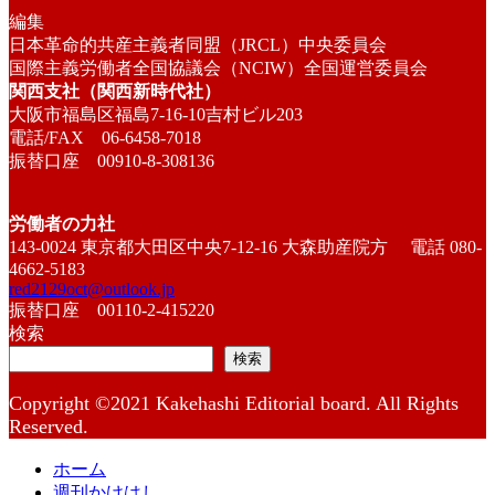
編集
日本革命的共産主義者同盟（JRCL）中央委員会
国際主義労働者全国協議会（NCIW）全国運営委員会
関西支社（関西新時代社）
大阪市福島区福島7-16-10吉村ビル203
電話/FAX 06-6458-7018
振替口座 00910-8-308136
労働者の力社
143-0024 東京都大田区中央7-12-16 大森助産院方 電話 080-
4662-5183
red2129oct@outlook.jp
振替口座 00110-2-415220
検索
検索
Copyright ©2021 Kakehashi Editorial board. All Rights
Reserved.
ホーム
週刊かけはし