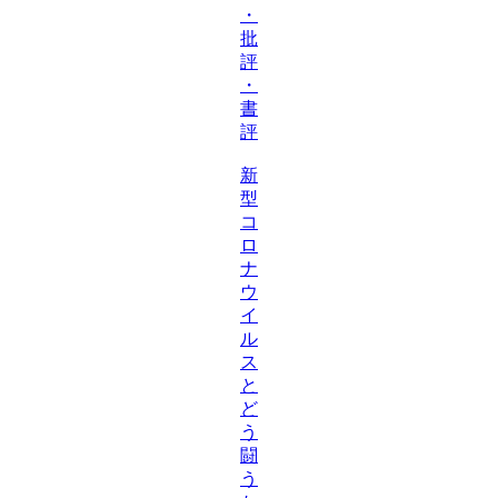
・
批
評
・
書
評
新
型
コ
ロ
ナ
ウ
イ
ル
ス
と
ど
う
闘
う