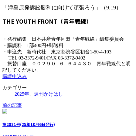
「津島原発訴訟勝利に向けて頑張ろう」（9.19）
THE YOUTH FRONT（青年戦線）
・発行編集 日本共産青年同盟「青年戦線」編集委員会
・購読料 1部400円+郵送料
・申込先 新時代社 東京都渋谷区初台1-50-4-103
TEL 03-3372-9401/FAX 03-3372-9402
振替口座 ００２９０─６─６４４３０ 青年戦線代と明
記してください。
購読申込み
カテゴリー
2025年
、
週刊かけはし
前の記事
第2881号(25年10月6日発行)