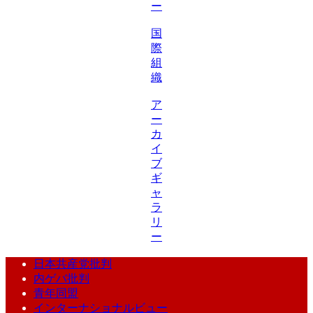
ー
国
際
組
織
ア
ー
カ
イ
ブ
ギ
ャ
ラ
リ
ー
日本共産党批判
内ゲバ批判
青年同盟
インターナショナルビュー