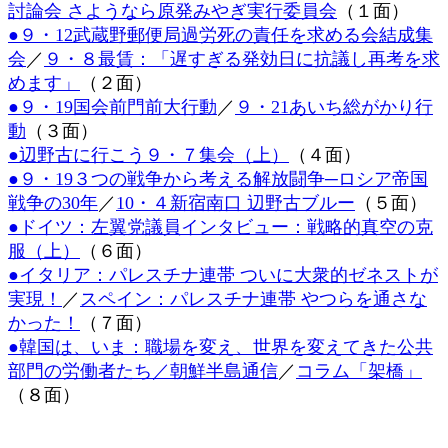
討論会 さようなら原発みやぎ実行委員会
（１面）
日
●９・12武蔵野郵便局過労死の責任を求める会結成集
時
:
会
／
９・８最賃：「遅すぎる発効日に抗議し再考を求
めます」
（２面）
●９・19国会前門前大行動
／
９・21あいち総がかり行
動
（３面）
●辺野古に行こう９・７集会（上）
（４面）
●９・19３つの戦争から考える解放闘争─ロシア帝国
戦争の30年
／
10・４新宿南口 辺野古ブルー
（５面）
●ドイツ：左翼党議員インタビュー：戦略的真空の克
服（上）
（６面）
●イタリア：パレスチナ連帯 ついに大衆的ゼネストが
実現！
／
スペイン：パレスチナ連帯 やつらを通さな
かった！
（７面）
●韓国は、いま：職場を変え、世界を変えてきた公共
部門の労働者たち／朝鮮半島通信
／
コラム「架橋」
（８面）