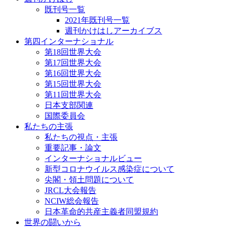
既刊号一覧
2021年既刊号一覧
週刊かけはしアーカイブス
第四インターナショナル
第18回世界大会
第17回世界大会
第16回世界大会
第15回世界大会
第11回世界大会
日本支部関連
国際委員会
私たちの主張
私たちの視点・主張
重要記事・論文
インターナショナルビュー
新型コロナウイルス感染症について
尖閣・領土問題について
JRCL大会報告
NCIW総会報告
日本革命的共産主義者同盟規約
世界の闘いから