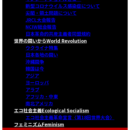
新型コロナウイルス感染症について
尖閣・領土問題について
JRCL大会報告
NCIW総会報告
日本革命的共産主義者同盟規約
世界の闘いから
World Revolution
ウクライナ特集
日本各地の闘い
沖縄闘争
韓国は今
アジア
ヨーロッパ
アラブ
アフリカ・中東
南北アメリカ
エコ社会主義
Ecological Socialism
エコ社会主義革命宣言〈第18回世界大会〉
フェミニズム
Feminism