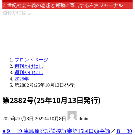
21世紀社会主義の思想と運動に寄与する左翼ジャーナル
週刊かけはし
フロントページ
週刊かけはし
週刊かけはし
2025年
第2882号(25年10月13日発行)
第2882号(25年10月13日発行)
最
2025年10月8日
2025年10月8日
admin
終
更
●９・19 津島原発訴訟控訴審第15回口頭弁論
／
８・30
新