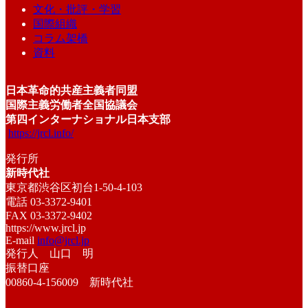
文化・批評・学習
国際組織
コラム架橋
資料
日本革命的共産主義者同盟
国際主義労働者全国協議会
第四インターナショナル日本支部
https://jrcl.info/
発行所
新時代社
東京都渋谷区初台1-50-4-103
電話 03-3372-9401
FAX 03-3372-9402
https://www.jrcl.jp
E-mail
info@jrcl.jp
発行人 山口 明
振替口座
00860-4-156009 新時代社