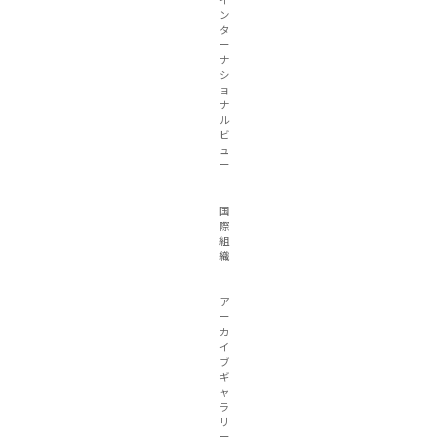
イ
ン
タ
ー
ナ
シ
ョ
ナ
ル
ビ
ュ
ー
国
際
組
織
ア
ー
カ
イ
ブ
ギ
ャ
ラ
リ
ー