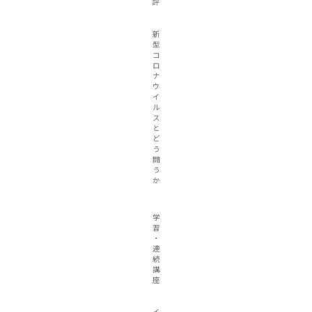
評
新
型
コ
ロ
ナ
ウ
イ
ル
ス
と
ど
う
闘
う
か
学
習
・
連
続
講
座