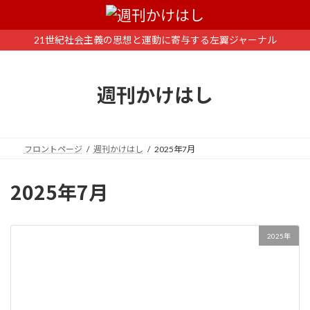
コ
ナ
ン
ビ
テ
ゲ
21世紀社会主義の思想と運動に寄与する左翼ジャーナル
ン
ー
ツ
シ
へ
ョ
週刊かけはし
ス
ン
キ
に
ッ
移
プ
動
フロントページ
週刊かけはし
2025年7月
2025年7月
2025年