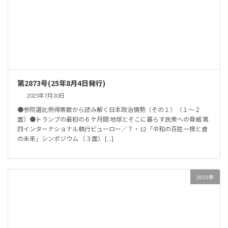
第2873号(25年8月4日発行)
2025年7月30日
●参院選比例得票数から読み解く日本政治情勢（その１）（１～２
面）●トランプの最初の６ケ月間 地球とそこに暮らす民衆への脅威 第
四インターナショナル執行ビューロー／７・12「令和の百姓一揆と食
の未来」シンポジウム （３面） […]
2025年