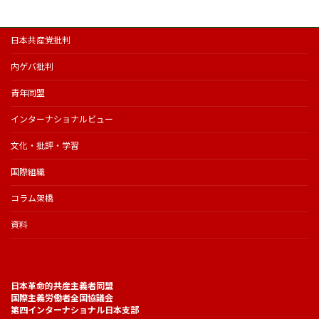
日本共産党批判
内ゲバ批判
青年同盟
インターナショナルビュー
文化・批評・学習
国際組織
コラム架橋
資料
日本革命的共産主義者同盟
国際主義労働者全国協議会
第四インターナショナル日本支部