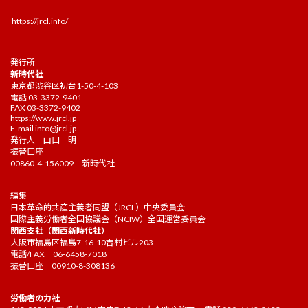
https://jrcl.info/
発行所
新時代社
東京都渋谷区初台1-50-4-103
電話 03-3372-9401
FAX 03-3372-9402
https://www.jrcl.jp
E-mail
info@jrcl.jp
発行人 山口 明
振替口座
00860-4-156009 新時代社
編集
日本革命的共産主義者同盟（JRCL）中央委員会
国際主義労働者全国協議会（NCIW）全国運営委員会
関西支社（関西新時代社）
大阪市福島区福島7-16-10吉村ビル203
電話/FAX 06-6458-7018
振替口座 00910-8-308136
労働者の力社