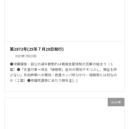
第2872号(25年７月28日発行)
2025年7月23日
●沖縄報告：自公の過半数割れは戦後支配体制の瓦解の始まり（１
面）●「天皇行事＝埼玉「植樹祭」反対の現地デモつぶし、弾圧を許
さない」共同声明への賛同・救援カンパ呼びかけ／植樹祭とは何なの
か（２面）●参議院選挙にあたり排外主 […]
2025年