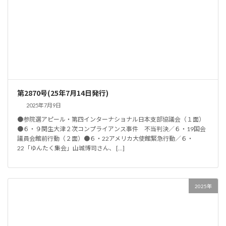
第2870号(25年7月14日発行)
2025年7月9日
●参院選アピール・第四インターナショナル日本支部協議会（１面）
●６・９関生大津２次コンプライアンス事件 不当判決／６・19国会
議員会館前行動（２面）●６・22アメリカ大使館緊急行動／６・
22「ゆんたく集会」山城博司さん、 […]
2025年