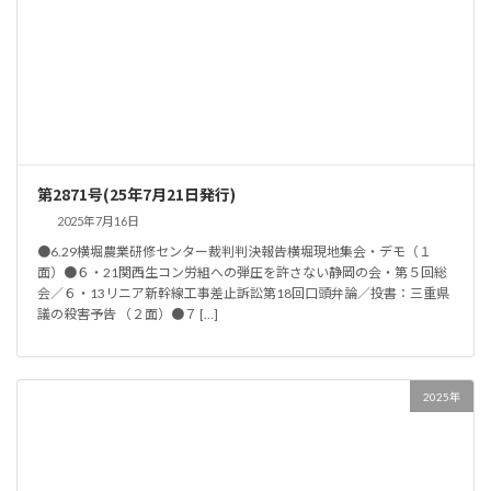
第2871号(25年7月21日発行)
2025年7月16日
●6.29横堀農業研修センター裁判判決報告横堀現地集会・デモ（１
面）●６・21関西生コン労組への弾圧を許さない静岡の会・第５回総
会／６・13リニア新幹線工事差止訴訟第18回口頭弁論／投書：三重県
議の殺害予告 （２面）●７ […]
2025年