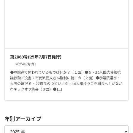
第2869号(25年7月7日発行)
2025年7月2日
●参院選で問われているものは何か？（１面）●６・25米国大使館抗
議行動／投書：市民派漢人さん勝利に続こう（２面）●参議院選挙・
大阪の選択 ６・27市民のつどい／６・16大椿ゆうこを国会へ！かなが
わキックオフ集会（３面）● […]
年別アーカイブ