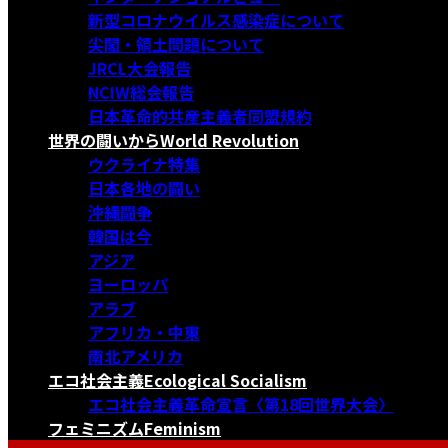
新型コロナウイルス感染症について
尖閣・領土問題について
JRCL大会報告
NCIW総会報告
日本革命的共産主義者同盟規約
世界の闘いから
World Revolution
ウクライナ特集
日本各地の闘い
沖縄闘争
韓国は今
アジア
ヨーロッパ
アラブ
アフリカ・中東
南北アメリカ
エコ社会主義
Ecological Socialism
エコ社会主義革命宣言〈第18回世界大会〉
フェミニズム
Feminism