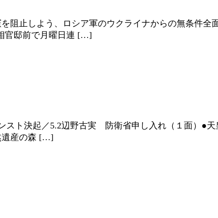
を阻止しよう、ロシア軍のウクライナからの無条件全面撤
官邸前で月曜日連 […]
ハンスト決起／5.2辺野古実 防衛省申し入れ（１面）●
産の森 […]