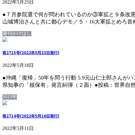
2022年5月25日
●７月参院選で何が問われているのか③軍拡と９条改憲
山城博治さんと共に都心デモ／５・16大軍拡とめろ首相
週刊かけはし
第2715号(2022年5月23日発行)
2022年5月18日
●沖縄「復帰」50年を問う行動 5.9元山仁士郎さんが
県知事の「核保有」発言糾弾（２面）●投稿：世界自然遺
2022年
第2714号(2022年5月16日発行)
2022年5月11日