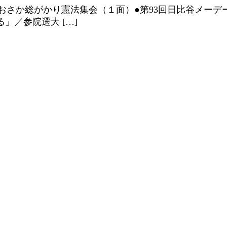
3おおさか総がかり憲法集会（１面）●第93回日比谷メー
」／参院選大 […]