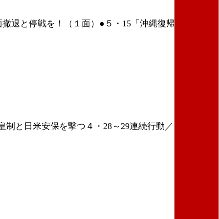
退と停戦を！（１面）●５・15「沖縄復帰」50年─
天皇制と日米安保を撃つ４・28～29連続行動／佐竹秋田