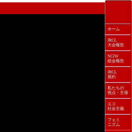
ホーム
JRCL
大会報告
NCIW
総会報告
JRCL
規約
私たちの
視点・主張
エコ
社会主義
フェミ
ニズム