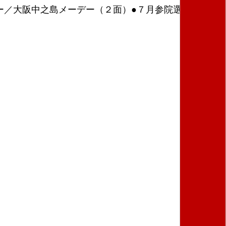
デー／大阪中之島メーデー（２面）●７月参院選で何が問