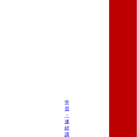
学
習
・
連
続
講