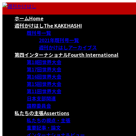
コ
ナ
ン
ビ
ホーム
Home
テ
ゲ
ン
ー
週刊かけはし
The KAKEHASHI
ツ
シ
既刊号一覧
へ
ョ
2021年既刊号一覧
ス
ン
週刊かけはしアーカイブス
キ
に
第四インターナショナル
Fourth International
ッ
移
第18回世界大会
プ
動
第17回世界大会
第16回世界大会
第15回世界大会
第11回世界大会
日本支部関連
国際委員会
私たちの主張
Assertions
私たちの視点・主張
重要記事・論文
インターナショナルビュー