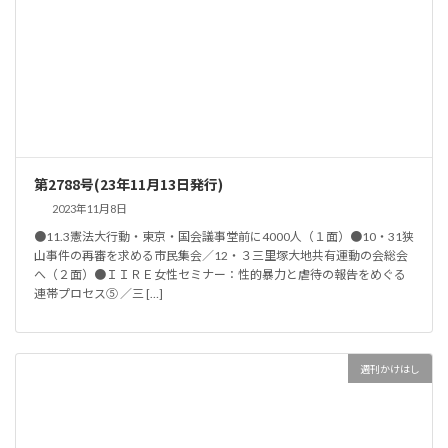
第2788号(23年11月13日発行)
2023年11月8日
●11.3憲法大行動・東京・国会議事堂前に4000人（１面）●10・31狭
山事件の再審を求める市民集会／12・３三里塚大地共有運動の会総会
へ（２面）●ＩＩＲＥ女性セミナー：性的暴力と虐待の報告をめぐる
連帯プロセス⑤ ／三 […]
週刊かけはし