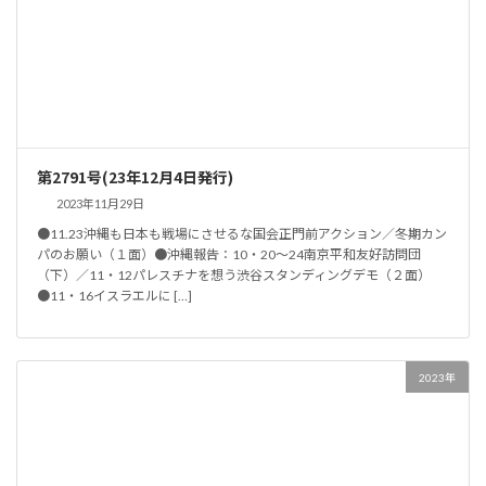
第2791号(23年12月4日発行)
2023年11月29日
●11.23沖縄も日本も戦場にさせるな国会正門前アクション／冬期カン
パのお願い（１面）●沖縄報告：10・20～24南京平和友好訪問団
（下）／11・12パレスチナを想う渋谷スタンディングデモ（２面）
●11・16イスラエルに […]
2023年