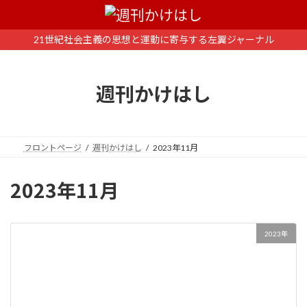
コ
ナ
ン
ビ
テ
ゲ
21世紀社会主義の思想と運動に寄与する左翼ジャーナル
ン
ー
ツ
シ
へ
ョ
週刊かけはし
ス
ン
キ
に
ッ
移
プ
動
フロントページ
週刊かけはし
2023年11月
2023年11月
2023年