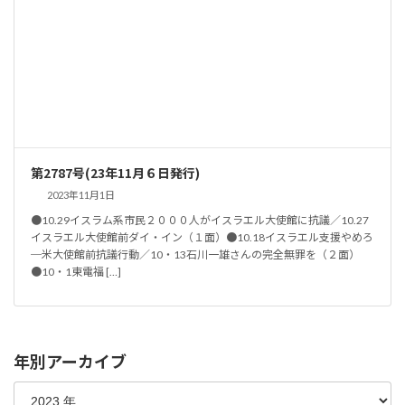
第2787号(23年11月６日発行)
2023年11月1日
●10.29イスラム系市民２０００人がイスラエル大使館に抗議／10.27
イスラエル大使館前ダイ・イン（１面）●10.18イスラエル支援やめろ
─米大使館前抗議行動／10・13石川一雄さんの完全無罪を（２面）
●10・1東電福 […]
年別アーカイブ