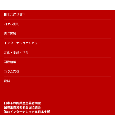
日本共産党批判
内ゲバ批判
青年同盟
インターナショナルビュー
文化・批評・学習
国際組織
コラム架橋
資料
日本革命的共産主義者同盟
国際主義労働者全国協議会
第四インターナショナル日本支部