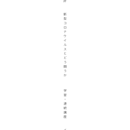
評
新
型
コ
ロ
ナ
ウ
イ
ル
ス
と
ど
う
闘
う
か
学
習
・
連
続
講
座