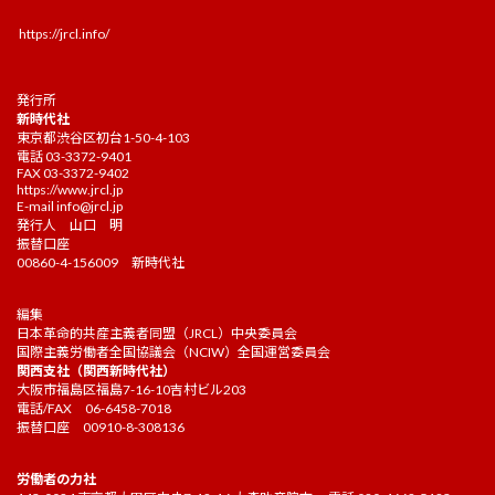
https://jrcl.info/
発行所
新時代社
東京都渋谷区初台1-50-4-103
電話 03-3372-9401
FAX 03-3372-9402
https://www.jrcl.jp
E-mail
info@jrcl.jp
発行人 山口 明
振替口座
00860-4-156009 新時代社
編集
日本革命的共産主義者同盟（JRCL）中央委員会
国際主義労働者全国協議会（NCIW）全国運営委員会
関西支社（関西新時代社）
大阪市福島区福島7-16-10吉村ビル203
電話/FAX 06-6458-7018
振替口座 00910-8-308136
労働者の力社