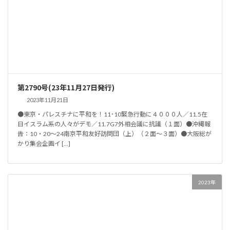
第2790号(23年11月27日発行)
2023年11月21日
●東京・パレスチナに平和を！11･10緊急行動に４０００人／11.5在
日イスラム系の人々がデモ／11.7G7外相会議に抗議（１面）●沖縄報
告：10・20～24南京平和友好訪問団（上）（２面～３面）●大阪総が
かり集会企画イ […]
2023年