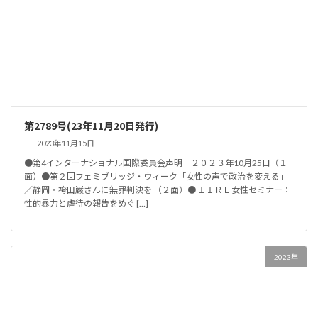
第2789号(23年11月20日発行)
2023年11月15日
●第4インターナショナル国際委員会声明 ２０２３年10月25日（１
面）●第２回フェミブリッジ・ウィーク「女性の声で政治を変える」
／静岡・袴田巌さんに無罪判決を （２面）● ＩＩＲＥ女性セミナー：
性的暴力と虐待の報告をめぐ […]
2023年