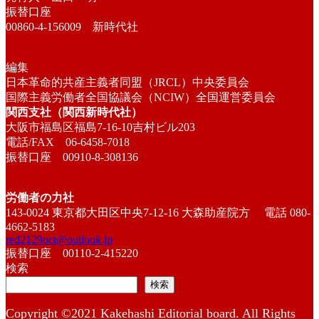
振替口座
00860-4-156009 新時代社
編集
日本革命的共産主義者同盟（JRCL）中央委員会
国際主義労働者全国協議会（NCIW）全国運営委員会
関西支社（関西新時代社）
大阪市福島区福島7-16-10吉村ビル203
電話/FAX 06-6458-7018
振替口座 00910-8-308136
労働者の力社
143-0024 東京都大田区中央7-12-16 大森助産院方 電話 080-
4662-5183
red2129oct@outlook.jp
振替口座 00110-2-415220
検索
検索
Copyright ©2021 Kakehashi Editorial board. All Rights