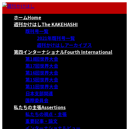
コ
ナ
ン
ビ
ホーム
Home
テ
ゲ
ン
ー
週刊かけはし
The KAKEHASHI
ツ
シ
既刊号一覧
へ
ョ
2021年既刊号一覧
ス
ン
週刊かけはしアーカイブス
キ
に
第四インターナショナル
Fourth International
ッ
移
第18回世界大会
プ
動
第17回世界大会
第16回世界大会
第15回世界大会
第11回世界大会
日本支部関連
国際委員会
私たちの主張
Assertions
私たちの視点・主張
重要記事・論文
インターナショナルビュー