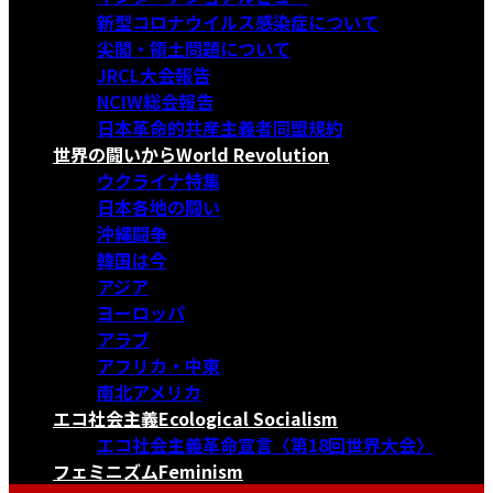
新型コロナウイルス感染症について
尖閣・領土問題について
JRCL大会報告
NCIW総会報告
日本革命的共産主義者同盟規約
世界の闘いから
World Revolution
ウクライナ特集
日本各地の闘い
沖縄闘争
韓国は今
アジア
ヨーロッパ
アラブ
アフリカ・中東
南北アメリカ
エコ社会主義
Ecological Socialism
エコ社会主義革命宣言〈第18回世界大会〉
フェミニズム
Feminism