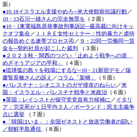
面）
時
:
●10.18イスラエル支援やめろ─米大使館前抗議行動
／
10・13石川一雄さんの完全無罪を
（２面）
●10・1東電福島原発事故刑事訴訟─最高裁に向けキッ
クオフ集会
／
ＩＩＲＥ女性セミナー：性的暴力と虐待
の報告めぐる連帯プロセス④
／
９・22同一労働同一賃
金を─契約社員が起こした裁判
（３面）
●２０２３秋・関西のつどい「止めよう戦争への道
めざそうアジアの平和」
（４面）
●琉球弧の島々を戦場にするな─10・21新宿デモ／瑞
慶覧長敏さんの訴え
／
コラム「架橋」
（５面）
●パレスチナ：シオニストのガザ侵攻のねらい
／
米
国：イスラエル・パレスチナ戦争と米政治
（６面）
●英国：レイシストが保守党党首有力候補に
／
イタリ
ア：労災死が１日平均３人
／ポーランド：民主主義争
点に選挙
（７面）
●「韓国はいま」：全国ゼネストと放送労働者の闘い
／朝鮮半島通信
（８面）