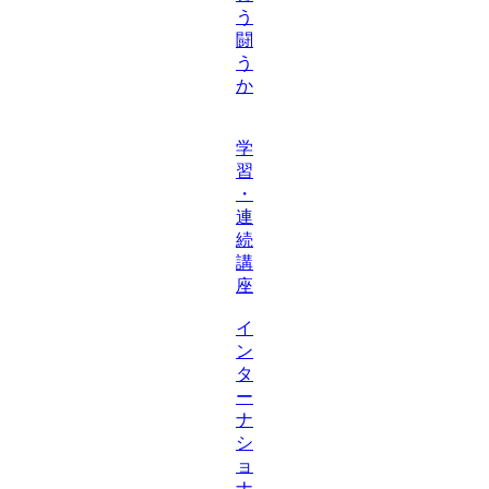
う
闘
う
か
学
習
・
連
続
講
座
イ
ン
タ
ー
ナ
シ
ョ
ナ