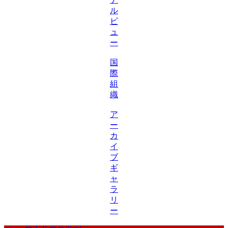
ル
ビ
ュ
ー
国
際
組
織
ア
ー
カ
イ
ブ
ギ
ャ
ラ
リ
ー