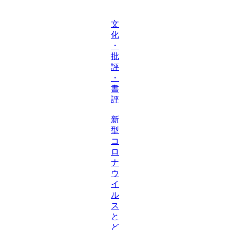
文
化
・
批
評
・
書
評
新
型
コ
ロ
ナ
ウ
イ
ル
ス
と
ど