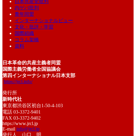
日本共産党批判
内ゲバ批判
青年同盟
インターナショナルビュー
文化・批評・学習
国際組織
コラム架橋
資料
日本革命的共産主義者同盟
国際主義労働者全国協議会
第四インターナショナル日本支部
https://jrcl.info/
発行所
新時代社
東京都渋谷区初台1-50-4-103
電話 03-3372-9401
FAX 03-3372-9402
https://www.jrcl.jp
E-mail
info@jrcl.jp
発行人 山口 明