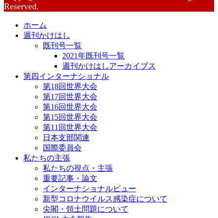
Reserved.
ホーム
週刊かけはし
既刊号一覧
2021年既刊号一覧
週刊かけはしアーカイブス
第四インターナショナル
第18回世界大会
第17回世界大会
第16回世界大会
第15回世界大会
第11回世界大会
日本支部関連
国際委員会
私たちの主張
私たちの視点・主張
重要記事・論文
インターナショナルビュー
新型コロナウイルス感染症について
尖閣・領土問題について