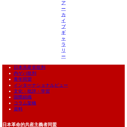
ア
ー
カ
イ
ブ
ギ
ャ
ラ
リ
ー
日本共産党批判
内ゲバ批判
青年同盟
インターナショナルビュー
文化・批評・学習
国際組織
コラム架橋
資料
日本革命的共産主義者同盟