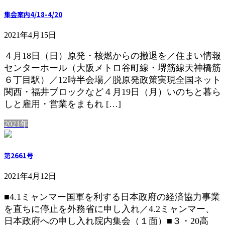
集会案内4/18-4/20
2021年4月15日
４月18日（日）原発・核燃からの撤退を／住まい情報
センターホール（大阪メトロ谷町線・堺筋線天神橋筋
６丁目駅）／12時半会場／脱原発政策実現全国ネット
関西・福井ブロックなど４月19日（月）いのちと暮ら
しと雇用・営業をまもれ […]
2021年
第2661号
2021年4月12日
■4.1ミャンマー国軍を利する日本政府の経済協力事業
を直ちに停止を外務省に申し入れ／4.2ミャンマー、
日本政府への申し入れ院内集会（１面）■３・20高