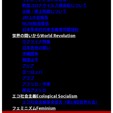
新型コロナウイルス感染症について
尖閣・領土問題について
JRCL大会報告
NCIW総会報告
日本革命的共産主義者同盟規約
世界の闘いから
World Revolution
ウクライナ特集
日本各地の闘い
沖縄闘争
韓国は今
アジア
ヨーロッパ
アラブ
アフリカ・中東
南北アメリカ
エコ社会主義
Ecological Socialism
エコ社会主義革命宣言〈第18回世界大会〉
フェミニズム
Feminism