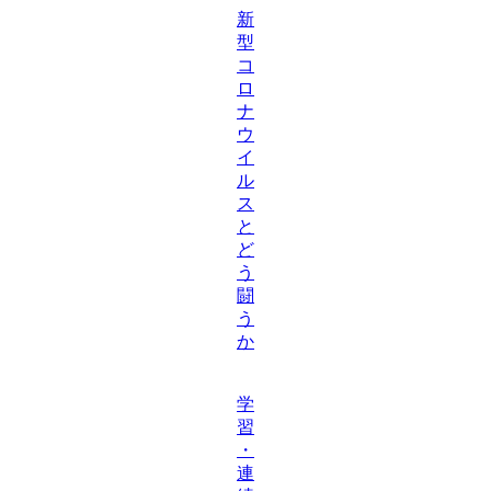
新
型
コ
ロ
ナ
ウ
イ
ル
ス
と
ど
う
闘
う
か
学
習
・
連