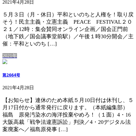
2021年4月28日
５月３日（月・休日）平和といのちと人権を！取り戻
そう！民主主義・立憲主義 PEACE FESTIVAL２０
２１／12時：集会賛同オンライン企画／国会正門前
（地下鉄／国会議事堂前駅）／午後１時30分開会／主
催：平和といのち […]
2021年
第2664号
2021年4月28日
【お知らせ】連休のため本紙５月10日付は休刊し、５
月17日付から通常発行に戻ります。（本紙編集部）
福島 原発汚染水の海洋投棄やめろ！（１面）4・16
大阪高裁「戦争法違憲訴訟」判決／4・20デジタル法
案廃案へ／福島原発事 […]