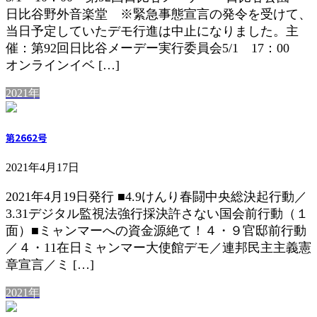
日比谷野外音楽堂 ※緊急事態宣言の発令を受けて、
当日予定していたデモ行進は中止になりました。主
催：第92回日比谷メーデー実行委員会5/1 17：00
オンラインイベ […]
2021年
第2662号
2021年4月17日
2021年4月19日発行 ■4.9けんり春闘中央総決起行動／
3.31デジタル監視法強行採決許さない国会前行動（１
面）■ミャンマーへの資金源絶て！４・９官邸前行動
／４・11在日ミャンマー大使館デモ／連邦民主主義憲
章宣言／ミ […]
2021年