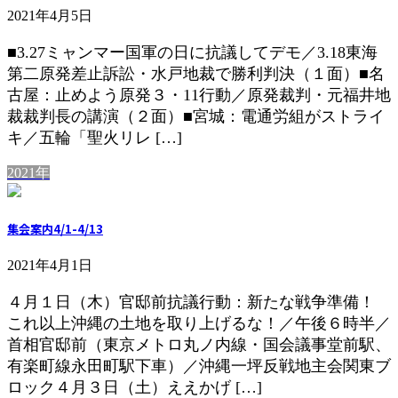
2021年4月5日
■3.27ミャンマー国軍の日に抗議してデモ／3.18東海
第二原発差止訴訟・水戸地裁で勝利判決（１面）■名
古屋：止めよう原発３・11行動／原発裁判・元福井地
裁裁判長の講演（２面）■宮城：電通労組がストライ
キ／五輪「聖火リレ […]
2021年
集会案内4/1-4/13
2021年4月1日
４月１日（木）官邸前抗議行動：新たな戦争準備！
これ以上沖縄の土地を取り上げるな！／午後６時半／
首相官邸前（東京メトロ丸ノ内線・国会議事堂前駅、
有楽町線永田町駅下車）／沖縄一坪反戦地主会関東ブ
ロック４月３日（土）ええかげ […]