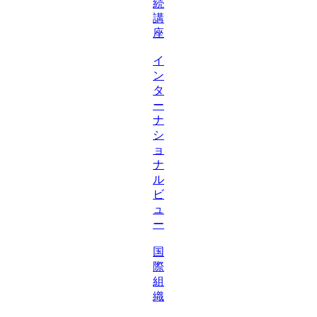
続
講
座
イ
ン
タ
ー
ナ
シ
ョ
ナ
ル
ビ
ュ
ー
国
際
組
織