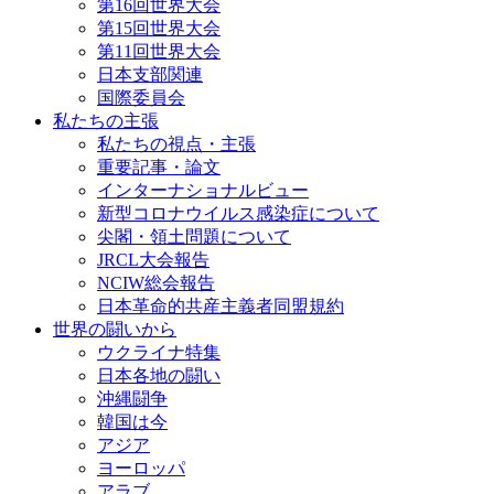
第16回世界大会
第15回世界大会
第11回世界大会
日本支部関連
国際委員会
私たちの主張
私たちの視点・主張
重要記事・論文
インターナショナルビュー
新型コロナウイルス感染症について
尖閣・領土問題について
JRCL大会報告
NCIW総会報告
日本革命的共産主義者同盟規約
世界の闘いから
ウクライナ特集
日本各地の闘い
沖縄闘争
韓国は今
アジア
ヨーロッパ
アラブ