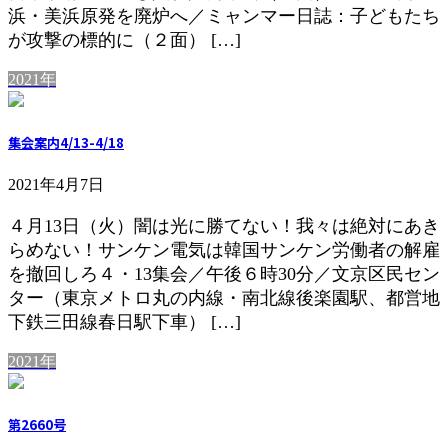
浜・美浜原発を廃炉へ／ミャンマー日誌：子どもたち
が攻撃の標的に（２面） […]
2021年
集会案内4/13-4/18
2021年4月7日
４月13日（火）闇は光に勝てない！我々は絶対にあき
らめない！サンケン電気は韓国サンケン労働者の解雇
を撤回しろ４・13集会／午後６時30分／文京区民セン
ター（東京メトロ丸の内線・南北線後楽園駅、都営地
下鉄三田線春日駅下車） […]
2021年
第2660号