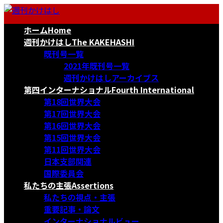
コ
ナ
ン
ビ
ホーム
Home
テ
ゲ
ン
ー
週刊かけはし
The KAKEHASHI
ツ
シ
既刊号一覧
へ
ョ
2021年既刊号一覧
ス
ン
週刊かけはしアーカイブス
キ
に
第四インターナショナル
Fourth International
ッ
移
第18回世界大会
プ
動
第17回世界大会
第16回世界大会
第15回世界大会
第11回世界大会
日本支部関連
国際委員会
私たちの主張
Assertions
私たちの視点・主張
重要記事・論文
インターナショナルビュー