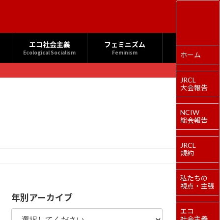
エコ社会主義
フェミニズム
Ecological Socialism
Feminism
ホーム
JRCL
大会報告
NCIW
総会報告
JRCL
規約
私たちの
視点・主張
年別アーカイブ
エコ
社会主義