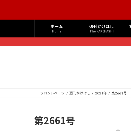
コ
ナ
ン
ビ
テ
ゲ
ン
ー
ホーム
週刊かけはし
ツ
シ
Home
The KAKEHASHI
へ
ョ
ス
ン
キ
に
ッ
移
プ
動
フロントページ
週刊かけはし
2021年
第2661号
第2661号