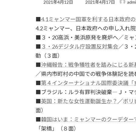
最
2021年4月12日
2021年4月17日
adm
終
更
■
4.1ミャンマー国軍を利する日本政府
新
日
4.2ミャンマー、日本政府への申し入れ
時
:
■３・20高浜・美浜原発を廃炉へ／ミ
■
３・26デジタル庁設置反対集会
／３・
動（３面）
■
沖縄報告：戦争犠牲者を踏みにじる新
／県内市町村の中国での戦争体験記を読む
■
第４インターナショナル国際委決議「
■ブラジル：ルラ有罪判決破棄―Ｊ・マ
■
英国：新たな女性運動誕生か？
／
ボリ
面）
■
韓国はいま：ミャンマーのクーデター
「架橋」（８面）