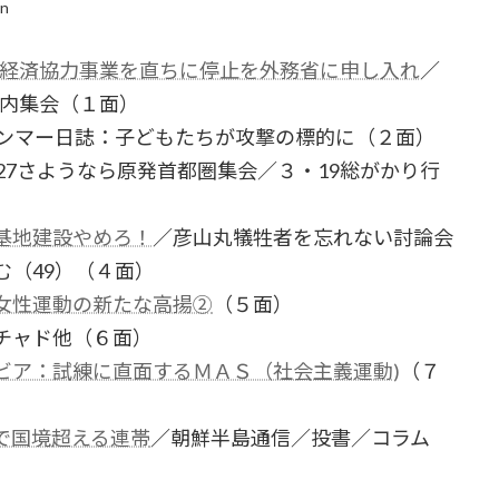
in
の経済協力事業を直ちに停止を外務省に申し入れ
／
院内集会（１面）
ャンマー日誌：子どもたちが攻撃の標的に（２面）
27さようなら原発首都圏集会／３・19総がかり行
基地建設やめろ！
／彦山丸犠牲者を忘れない討論会
（49）（４面）
女性運動の新たな高揚②
（５面）
チャド他（６面）
ビア：試練に直面するＭＡＳ（社会主義運動)
（７
で国境超える連帯
／朝鮮半島通信／投書／コラム