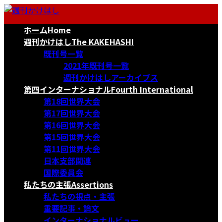
コ
ナ
ン
ビ
ホーム
Home
テ
ゲ
ン
ー
週刊かけはし
The KAKEHASHI
ツ
シ
既刊号一覧
へ
ョ
2021年既刊号一覧
ス
ン
週刊かけはしアーカイブス
キ
に
第四インターナショナル
Fourth International
ッ
移
第18回世界大会
プ
動
第17回世界大会
第16回世界大会
第15回世界大会
第11回世界大会
日本支部関連
国際委員会
私たちの主張
Assertions
私たちの視点・主張
重要記事・論文
インターナショナルビュー