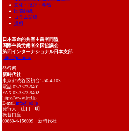
文化・批評・学習
国際組織
コラム架橋
資料
日本革命的共産主義者同盟
国際主義労働者全国協議会
第四インターナショナル日本支部
https://jrcl.info/
発行所
新時代社
東京都渋谷区初台1-50-4-103
電話 03-3372-9401
FAX 03-3372-9402
https://www.jrcl.jp
E-mail
info@jrcl.jp
発行人 山口 明
振替口座
00860-4-156009 新時代社