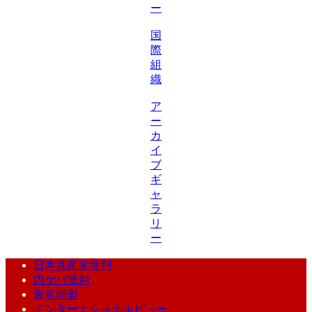
ー
国
際
組
織
ア
ー
カ
イ
ブ
ギ
ャ
ラ
リ
ー
日本共産党批判
内ゲバ批判
青年同盟
インターナショナルビュー