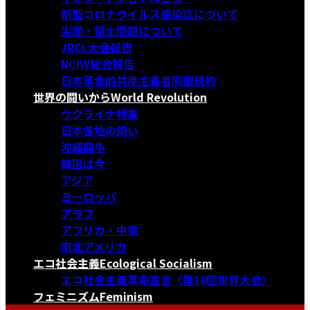
新型コロナウイルス感染症について
尖閣・領土問題について
JRCL大会報告
NCIW総会報告
日本革命的共産主義者同盟規約
世界の闘いから
World Revolution
ウクライナ特集
日本各地の闘い
沖縄闘争
韓国は今
アジア
ヨーロッパ
アラブ
アフリカ・中東
南北アメリカ
エコ社会主義
Ecological Socialism
エコ社会主義革命宣言〈第18回世界大会〉
フェミニズム
Feminism