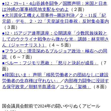
●12・29～1・4山谷越冬闘争
／
国際声明：米国と日本
時
:
は沖縄の軍事植民地支配をやめよ
（２面）
●大川原化工機えん罪事件─勝訴判決
／
２・11反「紀
元節」デモ、２・22「天皇誕生日奉祝」反対集会案内
（３面）
●12・15アジア連帯講座：公開講座「少数民族抹殺と
してのウクライナ戦争から微かな光」講師：林克明さ
ん（ジャーナリスト）
（４～５面）
●フランス：漂流深めるブルジョア政治・極右への同
調
（６～７面）
●ペルー：フジモリ恩赦：「怒りと決起が成長」
（７
面）
●韓国はいま： 声明「移民労働者との団結なしに建設
労働者の生存権は守れない」
／
内部権力闘争に没頭す
る保守政党／朝鮮半島通信
／
コラム「架橋」
（８面）
国会議員会館前で2024年の闘いやりぬくアピール