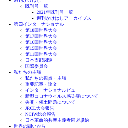
週刊かけはし
既刊号一覧
2021年既刊号一覧
週刊かけはしアーカイブス
第四インターナショナル
第18回世界大会
第17回世界大会
第16回世界大会
第15回世界大会
第11回世界大会
日本支部関連
国際委員会
私たちの主張
私たちの視点・主張
重要記事・論文
インターナショナルビュー
新型コロナウイルス感染症について
尖閣・領土問題について
JRCL大会報告
NCIW総会報告
日本革命的共産主義者同盟規約
世界の闘いから