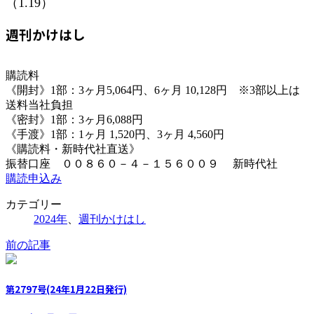
（1.19）
週刊かけはし
購読料
《開封》1部：3ヶ月5,064円、6ヶ月 10,128円 ※3部以上は
送料当社負担
《密封》1部：3ヶ月6,088円
《手渡》1部：1ヶ月 1,520円、3ヶ月 4,560円
《購読料・新時代社直送》
振替口座 ００８６０－４－１５６００９ 新時代社
購読申込み
カテゴリー
2024年
、
週刊かけはし
前の記事
第2797号(24年1月22日発行)