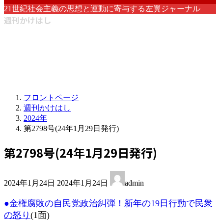
21世紀社会主義の思想と運動に寄与する左翼ジャーナル
週刊かけはし
フロントページ
週刊かけはし
2024年
第2798号(24年1月29日発行)
第2798号(24年1月29日発行)
最
2024年1月24日
2024年1月24日
admin
終
更
●金権腐敗の自民党政治糾弾！新年の19日行動で民衆
新
の怒り
(1面)
日