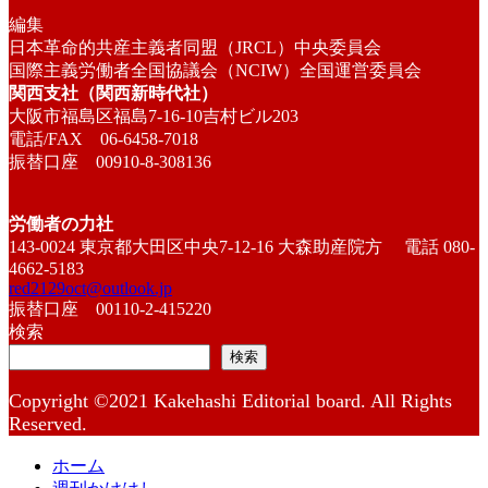
編集
日本革命的共産主義者同盟（JRCL）中央委員会
国際主義労働者全国協議会（NCIW）全国運営委員会
関西支社（関西新時代社）
大阪市福島区福島7-16-10吉村ビル203
電話/FAX 06-6458-7018
振替口座 00910-8-308136
労働者の力社
143-0024 東京都大田区中央7-12-16 大森助産院方 電話 080-
4662-5183
red2129oct@outlook.jp
振替口座 00110-2-415220
検索
検索
Copyright ©2021 Kakehashi Editorial board. All Rights
Reserved.
ホーム