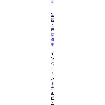
か
学
習
・
連
続
講
座
イ
ン
タ
ー
ナ
シ
ョ
ナ
ル
ビ
ュ