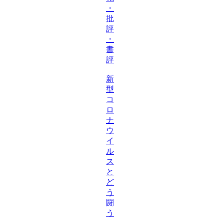
・
批
評
・
書
評
新
型
コ
ロ
ナ
ウ
イ
ル
ス
と
ど
う
闘
う