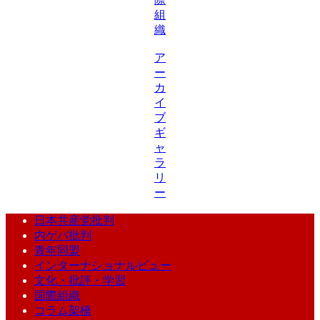
組
織
ア
ー
カ
イ
ブ
ギ
ャ
ラ
リ
ー
日本共産党批判
内ゲバ批判
青年同盟
インターナショナルビュー
文化・批評・学習
国際組織
コラム架橋