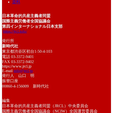
資料
日本革命的共産主義者同盟
国際主義労働者全国協議会
第四インターナショナル日本支部
https://jrcl.info/
発行所
新時代社
東京都渋谷区初台1-50-4-103
電話 03-3372-9401
FAX 03-3372-9402
https://www.jrcl.jp
E-mail
info@jrcl.jp
発行人 山口 明
振替口座
00860-4-156009 新時代社
編集
日本革命的共産主義者同盟（JRCL）中央委員会
国際主義労働者全国協議会（NCIW）全国運営委員会