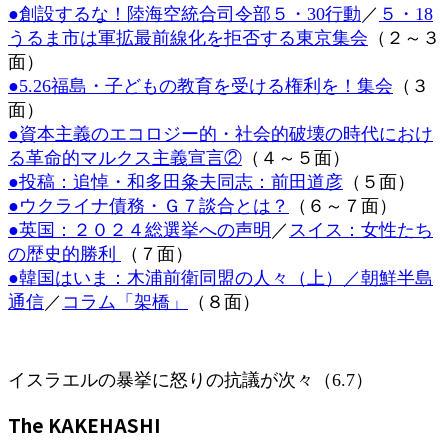
●創設するな！陸海空統合司令部５・30行動
／
５・18
時
:
うるま市は軍拡最前線化を拒否する東京集会
（２～３
面）
●5.26福島・子どもの教育を受ける権利を！集会
（３
面）
●資本主義のエコロジー的・社会的破壊の時代におけ
る革命的マルクス主義宣言②
（４～５面）
●投稿：追悼・和多田粂夫同志：前田道彦
（５面）
●ウクライナ債務・Ｇ７談合とは？
（６～７面）
●英国：２０２４総選挙への声明
／
スイス：女性たち
の歴史的勝利
（７面）
●韓国はいま：木浦前衛同盟の人々（上）／朝鮮半島
通信
／
コラム「架橋」
（８面）
イスラエルの暴挙に怒りの抗議が次々（6.7）
The KAKEHASHI