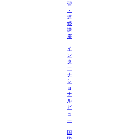
習
・
連
続
講
座
イ
ン
タ
ー
ナ
シ
ョ
ナ
ル
ビ
ュ
ー
国
際