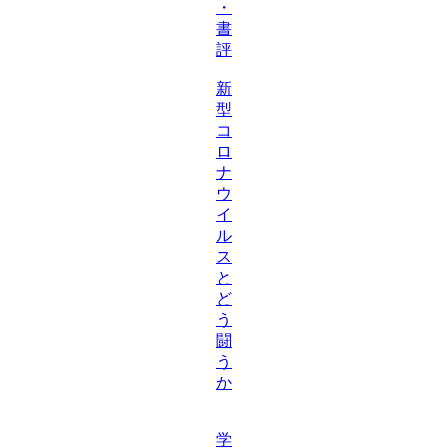
・
書
評
新
型
コ
ロ
ナ
ウ
イ
ル
ス
と
ど
う
闘
う
か
学