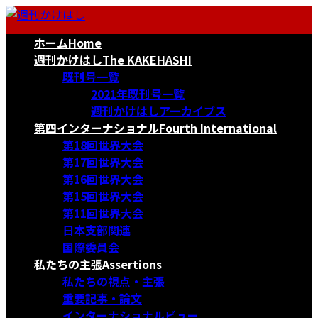
コ
ナ
ン
ビ
ホーム
Home
テ
ゲ
ン
ー
週刊かけはし
The KAKEHASHI
ツ
シ
既刊号一覧
へ
ョ
2021年既刊号一覧
ス
ン
週刊かけはしアーカイブス
キ
に
第四インターナショナル
Fourth International
ッ
移
第18回世界大会
プ
動
第17回世界大会
第16回世界大会
第15回世界大会
第11回世界大会
日本支部関連
国際委員会
私たちの主張
Assertions
私たちの視点・主張
重要記事・論文
インターナショナルビュー