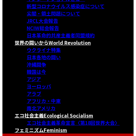
新型コロナウイルス感染症について
尖閣・領土問題について
JRCL大会報告
NCIW総会報告
日本革命的共産主義者同盟規約
世界の闘いから
World Revolution
ウクライナ特集
日本各地の闘い
沖縄闘争
韓国は今
アジア
ヨーロッパ
アラブ
アフリカ・中東
南北アメリカ
エコ社会主義
Ecological Socialism
エコ社会主義革命宣言〈第18回世界大会〉
フェミニズム
Feminism