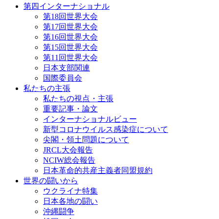
第四インターナショナル
第18回世界大会
第17回世界大会
第16回世界大会
第15回世界大会
第11回世界大会
日本支部関連
国際委員会
私たちの主張
私たちの視点・主張
重要記事・論文
インターナショナルビュー
新型コロナウイルス感染症について
尖閣・領土問題について
JRCL大会報告
NCIW総会報告
日本革命的共産主義者同盟規約
世界の闘いから
ウクライナ特集
日本各地の闘い
沖縄闘争