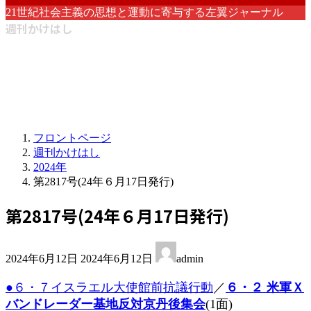
21世紀社会主義の思想と運動に寄与する左翼ジャーナル
週刊かけはし
フロントページ
週刊かけはし
2024年
第2817号(24年６月17日発行)
第2817号(24年６月17日発行)
最
2024年6月12日
2024年6月12日
admin
終
更
●６・７イスラエル大使館前抗議行動
／
６・２ 米軍Ｘ
新
バンドレーダー基地反対京丹後集会
(1面)
日