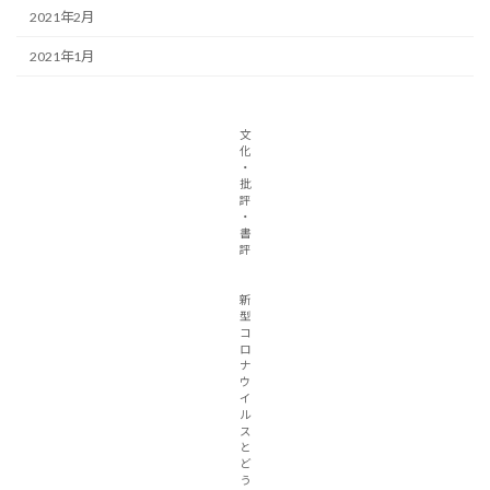
2021年2月
2021年1月
文
化
・
批
評
・
書
評
新
型
コ
ロ
ナ
ウ
イ
ル
ス
と
ど
う