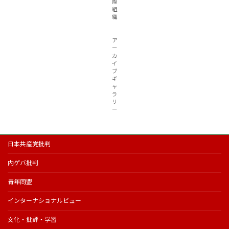
際
組
織
ア
ー
カ
イ
ブ
ギ
ャ
ラ
リ
ー
日本共産党批判
内ゲバ批判
青年同盟
インターナショナルビュー
文化・批評・学習