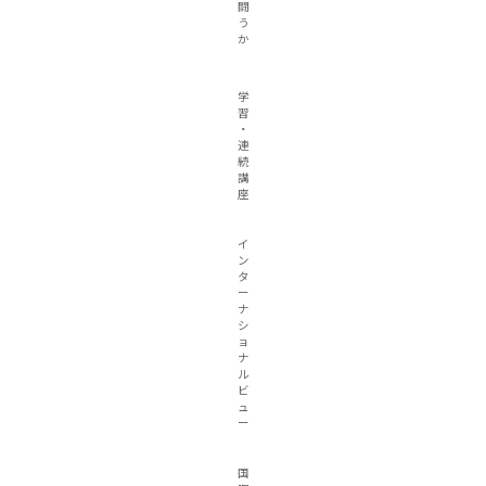
闘
う
か
学
習
・
連
続
講
座
イ
ン
タ
ー
ナ
シ
ョ
ナ
ル
ビ
ュ
ー
国