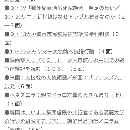
●９・19「郵便局員過労死家族会」発足の集い
／
10・20リニア新幹線はなぜトラブル続きなのか
（２
─３面）
●９・13大垣警察市民監視違憲訴訟勝利判決
（３
面）
●10・27ミャンマー大使館へ抗議行動
（４面）
●映画案内：『マミー』
／
県内市町村の中国での戦
争体験記を読む（１０５）
（５面）
●米国：大接戦の大統領選
／
米国：「ファシズム」
告発
（６面）
●ベネズエラ：親マドゥロ左翼の大きな過ち（上）
（７面）
●韓国は、いま：集団虐殺の共犯者である高麗大学
の行いを糾弾する（下）／朝鮮半島通信
／
コラム
「架橋」
（８面）