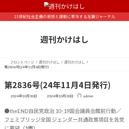
コ
ナ
ン
ビ
テ
ゲ
21世紀社会主義の思想と運動に寄与する左翼ジャーナル
ン
ー
ツ
シ
へ
ョ
週刊かけはし
ス
ン
キ
に
ッ
移
プ
動
フロントページ
週刊かけはし
週刊かけはし
第2836号(24年11月4日発行)
第2836号(24年11月4日発行)
最
2024年10月30日
2024年10月30日
admin
終
更
●theEND自民党政治 10･19国会議員会館前行動
／
新
日
フェミブリッジ全国 ジェンダー共通政策項目を各党
時
:
に要望
（1面）