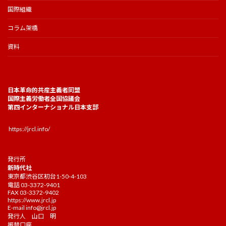
国際組織
コラム架橋
資料
日本革命的共産主義者同盟
国際主義労働者全国協議会
第四インターナショナル日本支部
https://jrcl.info/
発行所
新時代社
東京都渋谷区初台1-50-4-103
電話 03-3372-9401
FAX 03-3372-9402
https://www.jrcl.jp
E-mail
info@jrcl.jp
発行人 山口 明
振替口座