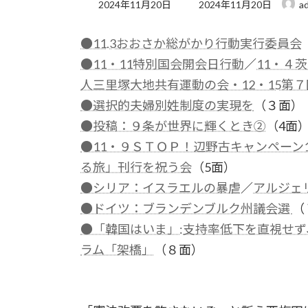
最
2024年11月20日
2024年11月20日
a
終
更
●11.3おおさか総がかり行動実行委員会
新
日
●11・11特別国会開会日行動
／
11・４
時
:
人三里塚大地共有運動の会・12・15第
●選択的夫婦別姓制度の実現を
（３面）
●投稿：９条が世界に輝くとき②
（4面
●11・９ＳＴＯＰ！辺野古キャンペーン
る旅」刊行を祝う会
（5面）
●シリア：イスラエルの暴虐
／
アルジェ
●ドイツ：ブランデンブルク州議会選
（
●「韓国はいま」:支持率低下を直視せ
ラム「架橋」
（８面）