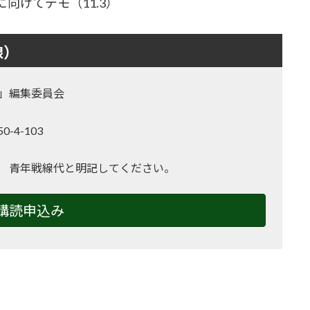
向けてデモ（11.3）
線）
」編集委員会
-4-103
2
 青年戦線代と明記してください。
購読申込み