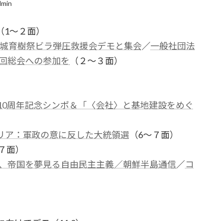
dmin
（1～２面）
茨城育樹祭ビラ弾圧救援会デモと集会
／
一般社団法
７回総会への参加を
（２～３面）
）
10周年記念シンポ＆「〈会社〉と基地建設をめぐ
リア：軍政の意に反した大統領選
（6～７面）
７面）
ず、帝国を夢見る自由民主主義／朝鮮半島通信
／
コ