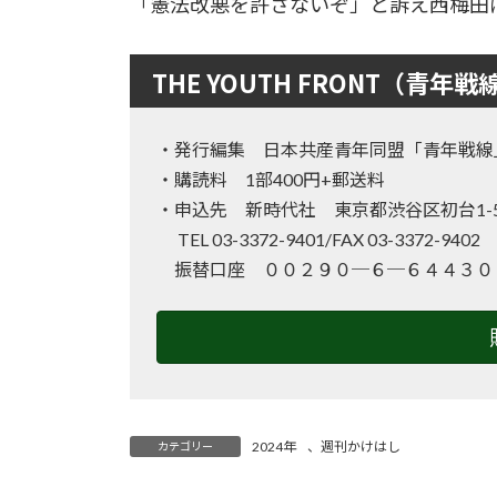
「憲法改悪を許さないぞ」と訴え西梅田に
THE YOUTH FRONT（青年戦
・発行編集 日本共産青年同盟「青年戦線
・購読料 1部400円+郵送料
・申込先 新時代社 東京都渋谷区初台1-50
TEL 03-3372-9401/FAX 03-3372-940
振替口座 ００２９０─６─６４４３０
2024年
、
週刊かけはし
カテゴリー