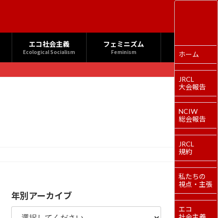
エコ社会主義
フェミニズム
Ecological Socialism
Feminism
ホーム
JRCL
大会報告
NCIW
総会報告
JRCL
規約
私たちの
視点・主張
年別アーカイブ
エコ
社会主義