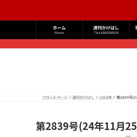
コ
ナ
ン
ビ
テ
ゲ
ン
ー
ホーム
週刊かけはし
ツ
シ
Home
The KAKEHASHI
へ
ョ
ス
ン
キ
に
ッ
移
プ
動
フロントページ
週刊かけはし
2024年
第2839号(
第2839号(24年11月2