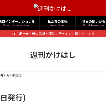
第四インターナショナル
私たちの主張
世界の闘いから
Fourth International
Assertions
World Revolution
21世紀社会主義の思想と運動に寄与する左翼ジャーナル
週刊かけはし
24年11月25日発行)
5日発行)