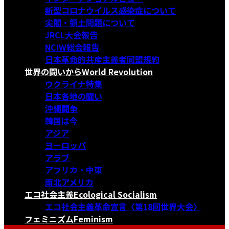
新型コロナウイルス感染症について
尖閣・領土問題について
JRCL大会報告
NCIW総会報告
日本革命的共産主義者同盟規約
世界の闘いから
World Revolution
ウクライナ特集
日本各地の闘い
沖縄闘争
韓国は今
アジア
ヨーロッパ
アラブ
アフリカ・中東
南北アメリカ
エコ社会主義
Ecological Socialism
エコ社会主義革命宣言〈第18回世界大会〉
フェミニズム
Feminism