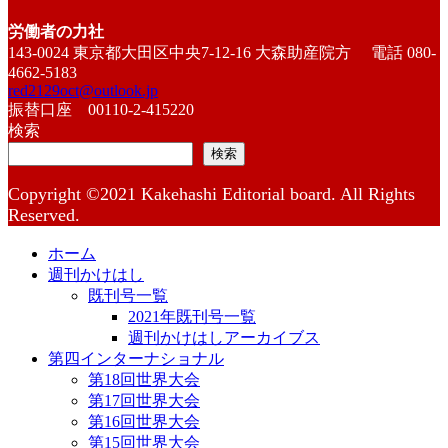
労働者の力社
143-0024 東京都大田区中央7-12-16 大森助産院方 電話 080-
4662-5183
red2129oct@outlook.jp
振替口座 00110-2-415220
検索
検索
Copyright ©2021 Kakehashi Editorial board. All Rights
Reserved.
ホーム
週刊かけはし
既刊号一覧
2021年既刊号一覧
週刊かけはしアーカイブス
第四インターナショナル
第18回世界大会
第17回世界大会
第16回世界大会
第15回世界大会