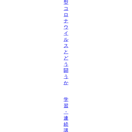
型
コ
ロ
ナ
ウ
イ
ル
ス
と
ど
う
闘
う
か
学
習
・
連
続
講