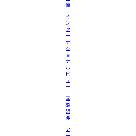
座
イ
ン
タ
ー
ナ
シ
ョ
ナ
ル
ビ
ュ
ー
国
際
組
織
ア
ー