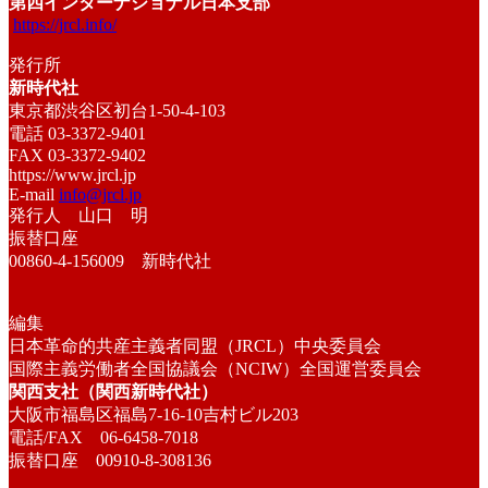
第四インターナショナル日本支部
https://jrcl.info/
発行所
新時代社
東京都渋谷区初台1-50-4-103
電話 03-3372-9401
FAX 03-3372-9402
https://www.jrcl.jp
E-mail
info@jrcl.jp
発行人 山口 明
振替口座
00860-4-156009 新時代社
編集
日本革命的共産主義者同盟（JRCL）中央委員会
国際主義労働者全国協議会（NCIW）全国運営委員会
関西支社（関西新時代社）
大阪市福島区福島7-16-10吉村ビル203
電話/FAX 06-6458-7018
振替口座 00910-8-308136