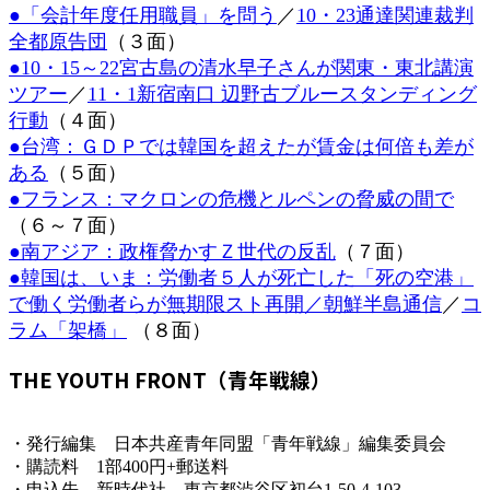
●「会計年度任用職員」を問う
／
10・23通達関連裁判
時
:
全都原告団
（３面）
●10・15～22宮古島の清水早子さんが関東・東北講演
ツアー
／
11・1新宿南口 辺野古ブルースタンディング
行動
（４面）
●台湾：ＧＤＰでは韓国を超えたが賃金は何倍も差が
ある
（５面）
●フランス：マクロンの危機とルペンの脅威の間で
（６～７面）
●南アジア：政権脅かすＺ世代の反乱
（７面）
●韓国は、いま：労働者５人が死亡した「死の空港」
で働く労働者らが無期限スト再開／朝鮮半島通信
／
コ
ラム「架橋」
（８面）
THE YOUTH FRONT（青年戦線）
・発行編集 日本共産青年同盟「青年戦線」編集委員会
・購読料 1部400円+郵送料
・申込先 新時代社 東京都渋谷区初台1-50-4-103