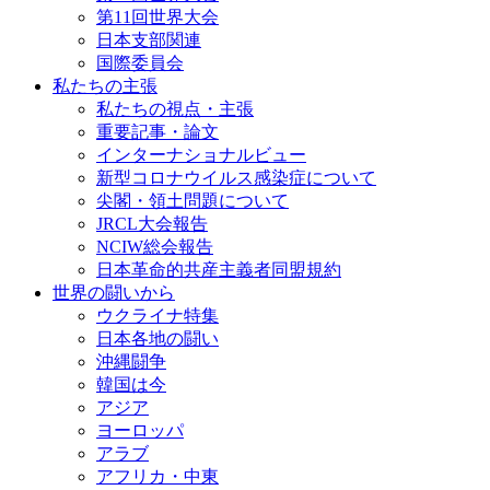
第11回世界大会
日本支部関連
国際委員会
私たちの主張
私たちの視点・主張
重要記事・論文
インターナショナルビュー
新型コロナウイルス感染症について
尖閣・領土問題について
JRCL大会報告
NCIW総会報告
日本革命的共産主義者同盟規約
世界の闘いから
ウクライナ特集
日本各地の闘い
沖縄闘争
韓国は今
アジア
ヨーロッパ
アラブ
アフリカ・中東