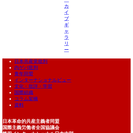
カ
イ
ブ
ギ
ャ
ラ
リ
ー
日本共産党批判
内ゲバ批判
青年同盟
インターナショナルビュー
文化・批評・学習
国際組織
コラム架橋
資料
日本革命的共産主義者同盟
国際主義労働者全国協議会