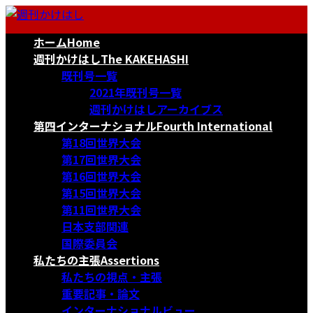
コ
ナ
ン
ビ
ホーム
Home
テ
ゲ
ン
ー
週刊かけはし
The KAKEHASHI
ツ
シ
既刊号一覧
へ
ョ
2021年既刊号一覧
ス
ン
週刊かけはしアーカイブス
キ
に
第四インターナショナル
Fourth International
ッ
移
第18回世界大会
プ
動
第17回世界大会
第16回世界大会
第15回世界大会
第11回世界大会
日本支部関連
国際委員会
私たちの主張
Assertions
私たちの視点・主張
重要記事・論文
インターナショナルビュー