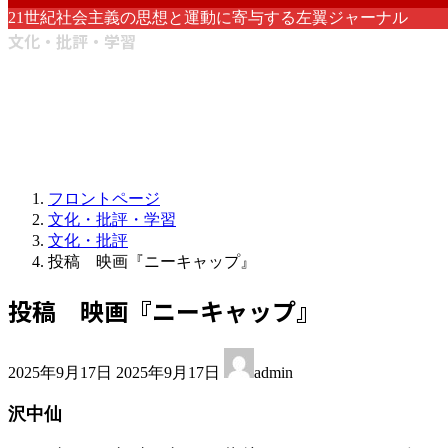
21世紀社会主義の思想と運動に寄与する左翼ジャーナル
文化・批評・学習
フロントページ
文化・批評・学習
文化・批評
投稿 映画『ニーキャップ』
投稿 映画『ニーキャップ』
最
2025年9月17日
2025年9月17日
admin
終
更
沢中仙
新
日