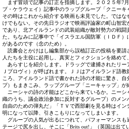
まず冒頭で記事の訂正を指摘します。２０２５年7月
時
ブ・ケラウェイ）記事中のラップグループ「クニーキ
:
その時はこれから紹介する映画も未見でした。ではな
けでもない。その先日ラジオで映画評論家の町山智宏
であり、北アイルランドの武装組織が敵対勢力の戦闘
た。ちなみに記事中で「イスラエル国防軍（ＩＤＦ）
があるのです（念のため）。
読書会とかけはし編集部から誤植訂正の投稿を要請さ
人たちを主役に起用し、真実とフィクションを絡めて
あらすじを紹介します。ドラッグで逮捕されたリーア
Ｊプロヴィ）が呼ばれます。ＪＪはアイルランド語教
ころ、アイルランド語で書かれた詩の才能に驚き、自
プ）もまきこみ、ラップグループ「ニーキャップ」が
ニーシャの詩の才能はどこから来ているか。ニーシャ
織のうち、議会政治参加に反対するグループ）のメン
自由のための弾丸だ」「ＴＶで西部劇を見る時はイン
明になって以降、引きこもりになってしまいます。
グループの人気が出るにつれて、パフォーマンスも過
テージで尻を出し、そこに「Brits out!」（英