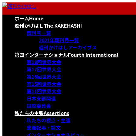
コ
ナ
ン
ビ
ホーム
Home
テ
ゲ
ン
ー
週刊かけはし
The KAKEHASHI
ツ
シ
既刊号一覧
へ
ョ
2021年既刊号一覧
ス
ン
週刊かけはしアーカイブス
キ
に
第四インターナショナル
Fourth International
ッ
移
第18回世界大会
プ
動
第17回世界大会
第16回世界大会
第15回世界大会
第11回世界大会
日本支部関連
国際委員会
私たちの主張
Assertions
私たちの視点・主張
重要記事・論文
インターナショナルビュー