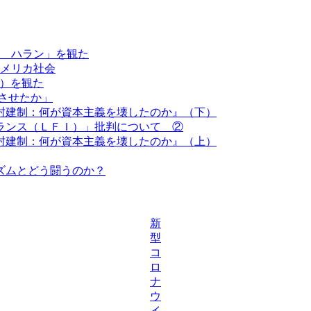
 ハラン」を観た
メリカ社会
le）を観た
させたか」
封建制：何が資本主義を壊したのか』（下）
ランス（ＬＦＩ）」批判について ②
封建制：何が資本主義を壊したのか』（上）
シズムとどう闘うのか？
新
型
コ
ロ
ナ
ウ
イ