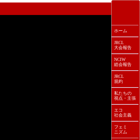
ホーム
JRCL
大会報告
NCIW
総会報告
JRCL
規約
私たちの
視点・主張
エコ
社会主義
フェミ
ニズム