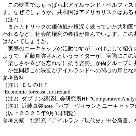
この映画ではもっぱら北アイルランド・ベルファスト
す。なぜでしょうか。共和国はアメリカリスクはある
（注2）。
またカトリックの価値観が根深く残っていた共和国で
われるなど、社会的権利の獲得が進んでいます。この
はないでしょうか。
実際のニーキャップの活動ですが、かけはしで紹介の
ようで、近藤真弥さんというライターが、実際にこの
「楽しさや喜びを忘れずに抗う姿勢」が両グループに
小生同様この映画がアイルランドへの関心の扉となれ
参考資料
（注1）ＥＵのＨＰ
"Economic forecast for Ireland"
（注2）ダブリン経済社会研究所HP "Comparative Analysis of Eco
（注3）近藤真弥note「ボブ・ヴィランとニーキャッ
（以上２０２５年9月3日閲覧）
参考文献 北野充『アイルランド現代史』中公新書、