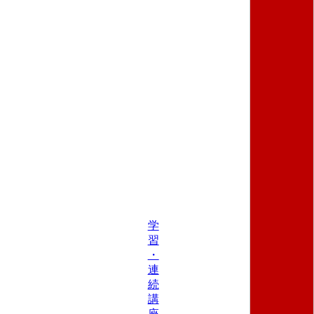
学
習
・
連
続
講
座