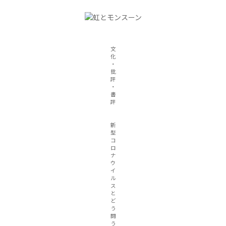
文
化
・
批
評
・
書
評
新
型
コ
ロ
ナ
ウ
イ
ル
ス
と
ど
う
闘
う