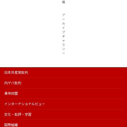
織
ア
ー
カ
イ
ブ
ギ
ャ
ラ
リ
ー
日本共産党批判
内ゲバ批判
青年同盟
インターナショナルビュー
文化・批評・学習
国際組織