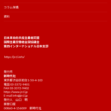
コラム架橋
資料
日本革命的共産主義者同盟
国際主義労働者全国協議会
第四インターナショナル日本支部
https://jrcl.info/
発行所
新時代社
東京都渋谷区初台1-50-4-103
電話 03-3372-9401
FAX 03-3372-9402
https://www.jrcl.jp
E-mail
info@jrcl.jp
発行人 山口 明
振替口座
00860-4-156009 新時代社