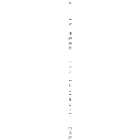
か
学
習
・
連
続
講
座
イ
ン
タ
ー
ナ
シ
ョ
ナ
ル
ビ
ュ
ー
国
際
組