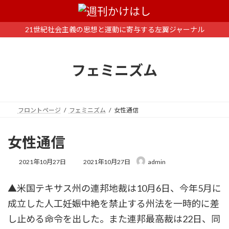
コ
ナ
ン
ビ
テ
ゲ
21世紀社会主義の思想と運動に寄与する左翼ジャーナル
ン
ー
ツ
シ
へ
ョ
フェミニズム
ス
ン
キ
に
ッ
移
プ
動
フロントページ
フェミニズム
女性通信
女性通信
最
2021年10月27日
2021年10月27日
admin
終
更
▲米国テキサス州の連邦地裁は10月6日、今年5月に
新
日
成立した人工妊娠中絶を禁止する州法を一時的に差
時
:
し止める命令を出した。また連邦最高裁は22日、同