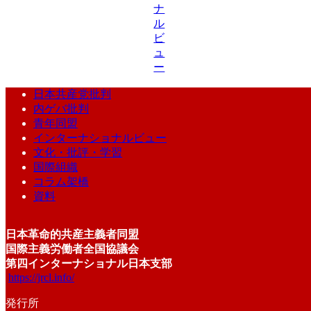
ナ
ル
ビ
ュ
ー
日本共産党批判
内ゲバ批判
青年同盟
インターナショナルビュー
文化・批評・学習
国際組織
コラム架橋
資料
日本革命的共産主義者同盟
国際主義労働者全国協議会
第四インターナショナル日本支部
https://jrcl.info/
発行所