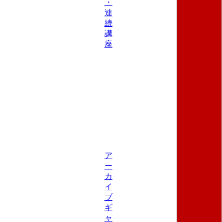
・
連
続
講
座
ア
ー
カ
イ
ブ
ギ
ャ