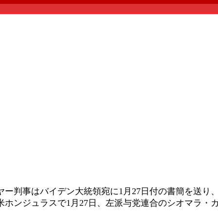
ヤー判事はバイデン大統領宛に1月27日付の書簡を送り
米ホンジュラスで1月27日、左派与党連合のシオマラ・