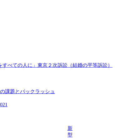
由をすべての人に」東京２次訴訟（結婚の平等訴訟）
の課題とバックラッシュ
21
新
型