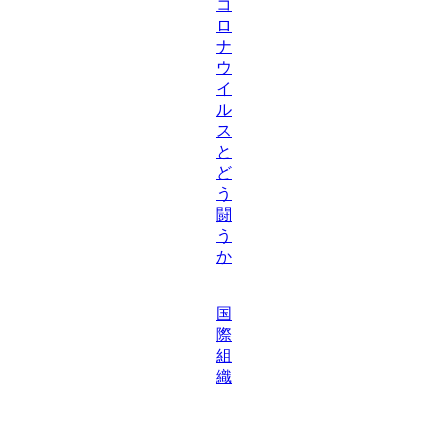
コ
ロ
ナ
ウ
イ
ル
ス
と
ど
う
闘
う
か
国
際
組
織