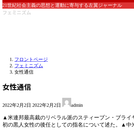
21世紀社会主義の思想と運動に寄与する左翼ジャーナル
フェミニズム
フロントページ
フェミニズム
女性通信
女性通信
最
2022年2月2日
2022年2月2日
admin
終
更
▲米連邦最高裁のリベラル派のスティーブン・ブライ
新
初の黒人女性の後任としての指名について述た。▲中
日
時