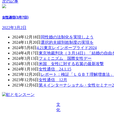
次の記事
女性通信(3月7日)
2022年3月2日
2024年12月18日
同性婚の法制化を実現しよう
2024年11月20日
選択的夫婦別姓制度の実現を
2024年5月8日
4.21東京レインボープライド2024
2024年4月17日
東京地裁判決（３月14日）「結婚の自
2024年3月13日
フェミニズム 国際女性デー
2024年3月13日
米国 女性に対する右翼の最新攻撃
2024年1月10日
女性通信 24.1.15
2023年12月20日
レポート：検証「ＬＧＢＴ理解増進法」
2023年12月6日
女性通信 12月
2023年12月6日
第４インターナショナル・女性セミナー20
文
化