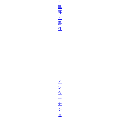
・
批
評
・
書
評
イ
ン
タ
ー
ナ
シ
ョ