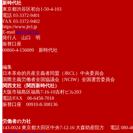
新時代社
東京都渋谷区初台1-50-4-103
電話 03-3372-9401
FAX 03-3372-9402
https://www.jrcl.jp
E-mail
info@jrcl.jp
発行人 山口 明
振替口座
00860-4-156009 新時代社
編集
日本革命的共産主義者同盟（JRCL）中央委員会
国際主義労働者全国協議会（NCIW）全国運営委員会
関西支社（関西新時代社）
大阪市福島区福島7-16-10吉村ビル203
電話/FAX 06-6458-7018
振替口座 00910-8-308136
労働者の力社
143-0024 東京都大田区中央7-12-16 大森助産院方 電話 080-466