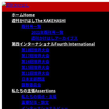
コ
ナ
ン
ビ
ホーム
Home
テ
ゲ
ン
ー
週刊かけはし
The KAKEHASHI
ツ
シ
既刊号一覧
へ
ョ
2021年既刊号一覧
ス
ン
週刊かけはしアーカイブス
キ
に
第四インターナショナル
Fourth International
ッ
移
第18回世界大会
プ
動
第17回世界大会
第16回世界大会
第15回世界大会
第11回世界大会
日本支部関連
国際委員会
私たちの主張
Assertions
私たちの視点・主張
重要記事・論文
インターナショナルビュー