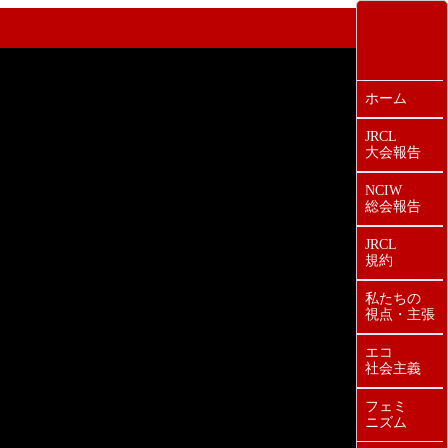
ホーム
JRCL
大会報告
NCIW
総会報告
JRCL
規約
私たちの
視点・主張
エコ
社会主義
フェミ
ニズム