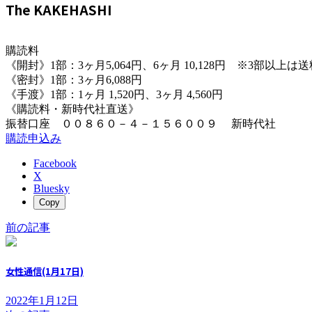
The KAKEHASHI
:
購読料
《開封》1部：3ヶ月5,064円、6ヶ月 10,128円 ※3部以上
《密封》1部：3ヶ月6,088円
《手渡》1部：1ヶ月 1,520円、3ヶ月 4,560円
《購読料・新時代社直送》
振替口座 ００８６０－４－１５６００９ 新時代社
購読申込み
Facebook
X
Bluesky
Copy
前の記事
女性通信(1月17日)
2022年1月12日