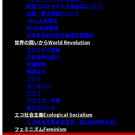
新型コロナウイルス感染症について
尖閣・領土問題について
JRCL大会報告
NCIW総会報告
日本革命的共産主義者同盟規約
世界の闘いから
World Revolution
ウクライナ特集
日本各地の闘い
沖縄闘争
韓国は今
アジア
ヨーロッパ
アラブ
アフリカ・中東
南北アメリカ
エコ社会主義
Ecological Socialism
エコ社会主義革命宣言〈第18回世界大会〉
フェミニズム
Feminism