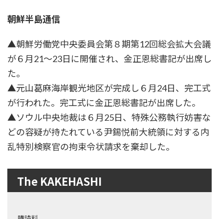
朝鮮半島通信
▲朝鮮労働党中央委員会第８期第12回総会拡大会議
が６月21〜23日に開催され、金正恩総書記が出席し
た。
▲元山葛麻海岸観光地区が完成し６月24日、完工式
が行われた。完工式に金正恩総書記が出席した。
▲ソウル中央地裁は６月25日、特殊公務執行妨害な
どの容疑が持たれている尹錫悦前大統領に対する内
乱特別検察官の拘束令状請求を棄却した。
The KAKEHASHI
購読料