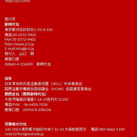
https://jrcl.info/
発行所
新時代社
東京都渋谷区初台1-50-4-103
電話 03-3372-9401
FAX 03-3372-9402
https://www.jrcl.jp
E-mail
info@jrcl.jp
発行人 山口 明
振替口座
00860-4-156009 新時代社
編集
日本革命的共産主義者同盟（JRCL）中央委員会
国際主義労働者全国協議会（NCIW）全国運営委員会
関西支社（関西新時代社）
大阪市福島区福島7-16-10吉村ビル203
電話/FAX 06-6458-7018
振替口座 00910-8-308136
労働者の力社
143-0024 東京都大田区中央7-12-16 大森助産院方 電話 080-4662-5183
red2129oct@outlook.jp