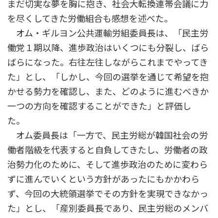
まだ切実な夢を胸に抱き、社会大転換連帯会議に力
を尽くしてきた労働組合も感想を述べた。
オム・ギルヨン公共運輸労組委員長は、「民主労
働党１期以降、進歩政治はいくつにも分裂し、ばら
ばらになった。右往左往しながらこれまでやってき
た」とし、「しかし、今回の選挙を通じて希望を抱
かせる勢力を確認し、また、どのように進むべきか
一つの方向を確認することができた」と評価し
た。
オム委員長は「一方で、民主労総が韓国社会の労
働者階級を代表すると自負してきたし、労働者の政
治勢力化のために、そして進歩政治のために変わら
ずに進んでいくという方針があったにもかかわら
ず、今回の大統領選挙でその方針を実現できなかっ
た」とし、「産別委員長であり、民主労総のメンバ