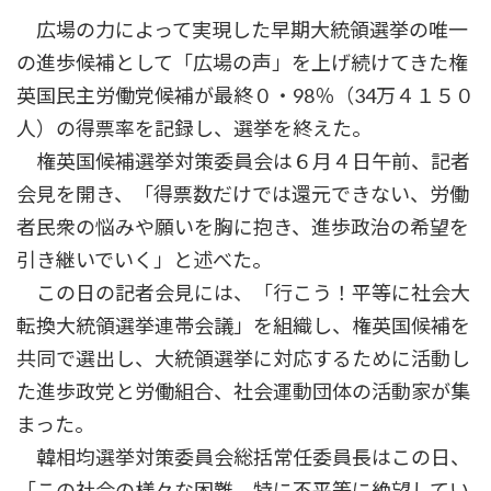
時
広場の力によって実現した早期大統領選挙の唯一
:
の進歩候補として「広場の声」を上げ続けてきた権
英国民主労働党候補が最終０・98％（34万４１５０
人）の得票率を記録し、選挙を終えた。
権英国候補選挙対策委員会は６月４日午前、記者
会見を開き、「得票数だけでは還元できない、労働
者民衆の悩みや願いを胸に抱き、進歩政治の希望を
引き継いでいく」と述べた。
この日の記者会見には、「行こう！平等に社会大
転換大統領選挙連帯会議」を組織し、権英国候補を
共同で選出し、大統領選挙に対応するために活動し
た進歩政党と労働組合、社会運動団体の活動家が集
まった。
韓相均選挙対策委員会総括常任委員長はこの日、
「この社会の様々な困難、特に不平等に絶望してい