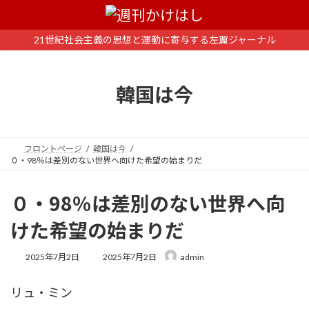
コ
ナ
ン
ビ
テ
ゲ
21世紀社会主義の思想と運動に寄与する左翼ジャーナル
ン
ー
ツ
シ
へ
ョ
韓国は今
ス
ン
キ
に
ッ
移
プ
動
フロントページ
韓国は今
０・98％は差別のない世界へ向けた希望の始まりだ
０・98％は差別のない世界へ向
けた希望の始まりだ
最
2025年7月2日
2025年7月2日
admin
終
更
リュ・ミン
新
日