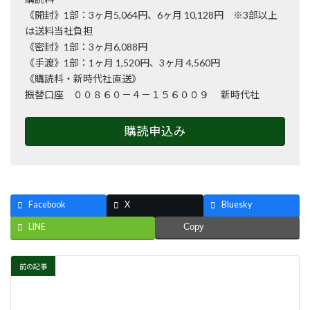
《開封》1部：3ヶ月5,064円、6ヶ月 10,128円 ※3部以上
は送料当社負担
《密封》1部：3ヶ月6,088円
《手渡》1部：1ヶ月 1,520円、3ヶ月 4,560円
《購読料・新時代社直送》
振替口座 ００８６０－４－１５６００９ 新時代社
購読申込み
Facebook
X
Bluesky
LINE
Copy
前の記事