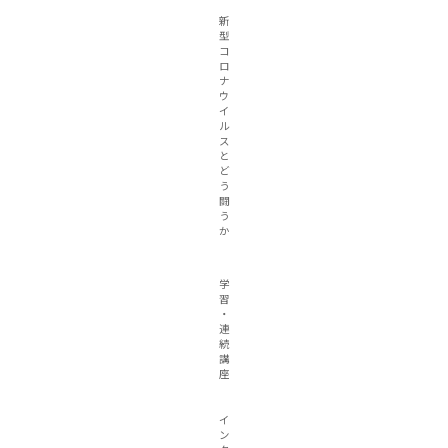
新
型
コ
ロ
ナ
ウ
イ
ル
ス
と
ど
う
闘
う
か
学
習
・
連
続
講
座
イ
ン