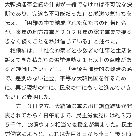
大転換連帯会議の仲間が一緒でなければ不可能な決
断であり、完遂も不可能だった」と感謝の気持ちを
伝え、「困難の中で結成された私たちの連帯連合
が、来年の地方選挙と２０２８年の総選挙まで揺る
ぎなく続くことを私は信じている」と述べた。
権候補は、「社会的弱者と少数者の仕事と生活を
訴えてきた私たちの選挙運動は１％以上の意味があ
ると評価したい」とし、「今後も進歩的な政治の名
で、差別のない社会、平等な大韓民国を作るため
に、再び現場の中に、民衆の中にもっと進んでいき
たい」と表明した。
一方、３日夕方、大統領選挙の出口調査結果が発
表されてから４日午前まで、民主労働党には約３万
５千件、13億ウォン相当の後援金が集まった。民主
労働党によると、これは先月８日から昨日午後８時