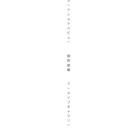
タ
ー
ナ
シ
ョ
ナ
ル
ビ
ュ
ー
国
際
組
織
ア
ー
カ
イ
ブ
ギ
ャ
ラ
リ
ー