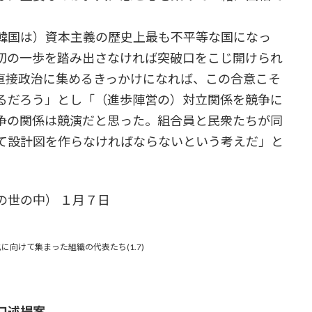
韓国は）資本主義の歴史上最も不平等な国になっ
初の一歩を踏み出さなければ突破口をこじ開けられ
直接政治に集めるきっかけになれば、この合意こそ
るだろう」とし「（進歩陣営の）対立関係を競争に
争の関係は競演だと思った。組合員と民衆たちが同
て設計図を作らなければならないという考えだ」と
の世の中） １月７日
に向けて集まった組織の代表たち(1.7)
口述提案