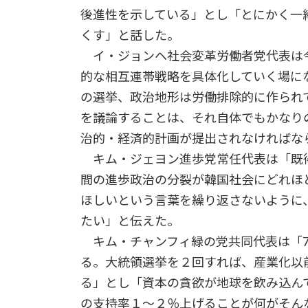
後進性を示している」とし「とにかく一
くす」と話した。
イ・ジョンヘ社会変革労働者党代表は
的な相互連帯戦略を具体化していく場に
の選挙、政治地形は労働排除的に作られ
を議論することは、それ自体でもかなり
治的・経済的計画が提出されなければな
キム・ジェヨン進歩党常任代表は「既得
間の進歩政治の分裂が韓国社会にどれほ
ほしいという言葉を繰り返さないように
たい」と伝えた。
キム・チャンフィ緑の党共同代表は「7
る。大統領選挙を２回すれば、産業化以
る」とし「資本の貪欲が地球を飲み込ん
の支持率１～２％上げることが何がそん