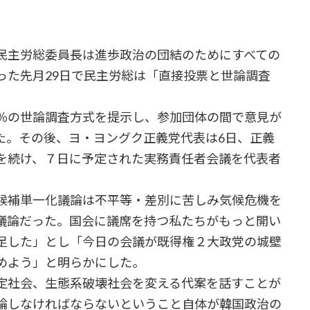
民主労総委員長は進歩政治の団結のためにすべての
った先月29日で民主労総は「直接投票と世論調査
％の世論調査方式を提示し、参加団体の間で意見が
た。その後、ヨ・ヨングク正義党代表は6日、正義
を続け、７日に予定された実務責任者会議を代表者
候補単一化議論は不平等・差別に苦しみ気候危機を
議論だった。国会に議席を持つ私たちがもっと開い
足した」とし「今日の会議が既得権２大政党の城壁
めよう」と明らかにした。
定社会、生態系破壊社会を変える代案を話すことが
論しなければならないということ自体が韓国政治の