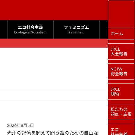
エコ社会主義
フェミニズム
Ecological Socialism
Feminism
ホーム
JRCL
大会報告
NCIW
総会報告
JRCL
規約
私たちの
視点・主張
2026年8月5日
エコ
光州の記憶を超えて問う誰のための自由な
社会主義