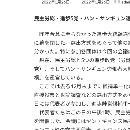
最
2022年1月26日
2022年1月26日
adm
終
更
民主労総・進歩5党・ハン・サンギュン
新
日
時
昨年合意に至らなかった進歩大統領選
:
に幕を閉じた。選出方式をめぐって他の
分かった。特に参加各団体は今回の会議
現在、民主労総と5つの進歩政党（労働
党）、そしてハン・サンギュン労働者大
構」を運営している。
ここでは去る12月末までに候補単一化
直接投票と世論調査などの選出方式をめ
日には代表者が参加し、進歩陣営候補単
代表者たちはこの日の午後1時、民主労
を開催した。会議にはヤン・ギョンス民
ャンフィ緑の党共同代表、イ・ジョンヘ