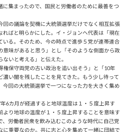
緒に集まったので、国民と労働者のために最善をつ
今回の議論を契機に大統領選挙だけでなく相互拡張
なればと明らかにした。イ・ジョンヘ代表は「現在
ている。そのため、今の時点で進歩５党が連帯連合
の意味があると思う」とし「そのような側面から政
らないと考える」と伝えた。
権保守両党の古い政治を追い出そう」と「10年
ど濃い闇を残したことを見てきた。もう少し待って
、今回の大統領選挙で一つになった力を大きく集め
年6カ月が経過すると地球温度は１・５度上昇す
前より地球の温度が１・５度上昇することを意味す
で、労働者民衆を飲み込むこのような時代に自己党
なに重要なのか。共に志と心を集めて一緒に団結で