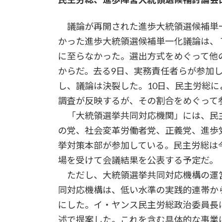
議論が再開された進歩大統領選候補単
かった進歩大統領選候補単一化議論は、
に至らなかった。選出方式をめぐって他
からだ。去る9日、実務責任者らが参加
し、議論は決裂した。10日、民主労総
調査が反映するが、その割合をめぐって
「大統領選挙共同対応機関」には、民
の党、社会変革労働者党、正義党、進歩
挙対策本部が参加している。民主労総は
場を受けて会議結果を公表する予定だ。
ただし、大統領選挙共同対応機構の運
同対応機構は、低い水準の実践的連帯か
にした。イ・ヤンス民主労総政治委員長
述で提案した。これを含む具体的な事業