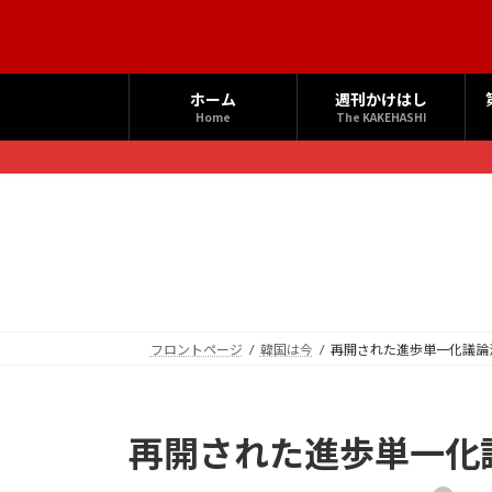
コ
ナ
ン
ビ
テ
ゲ
ン
ー
ホーム
週刊かけはし
ツ
シ
Home
The KAKEHASHI
へ
ョ
ス
ン
キ
に
ッ
移
プ
動
フロントページ
韓国は今
再開された進歩単一化議論
再開された進歩単一化