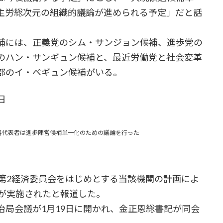
主労総次元の組織的議論が進められる予定」だと話
補には、正義党のシム・サンジョン候補、進歩党の
のハン・サンギュン候補と、最近労働党と社会変革
部のイ・ベギュン候補がいる。
日
各代表者は進歩陣営候補単一化のための議論を行った
第2経済委員会をはじめとする当該機関の計画によ
験が実施されたと報道した。
治局会議が1月19日に開かれ、金正恩総書記が同会