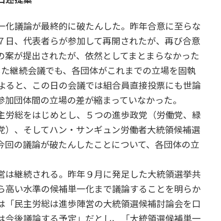
一化議論が最終的に破たんした。昨年合意に至らな
７日、代表者らが参加して再開されたが、再び合意
の案が提出されたが、依然としてまとまらなかった
した継続会議でも、各団体がこれまでの立場を固執
によると、この日の会議では組合員直接投票にも世論
参加団体間の立場の差が縮まっていなかった。
主労総をはじめとし、５つの進歩政党（労働党、緑
党）、そしてハン・サンギュン労働者大統領候補選
今回の議論が破たんしたことについて、各団体の立
営は継続される。昨年９月に発足した大統領選挙共
ら高い水準の候補単一化まで議論することを明らか
は「民主労総は進歩陣営の大統領選候補討論会を口
は今後議論する予定」だとし、「大統領選候補単一