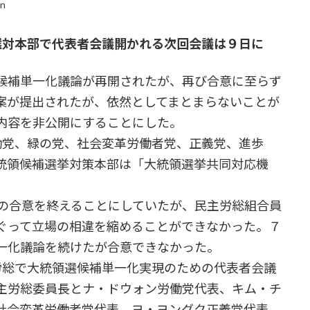
in
選対本部で代表者会議開かれる次回会議は９日に
候補単一化議論が再開されたが、再び合意に至らず
案が提出されたが、依然としてまとまらないことが
内容を非公開にすることにした。
党、緑の党、社会変革労働者党、正義党、進歩
統領候補選挙対策本部は「大統領選挙共同対応機
の合意を終えることにしていたが、民主労総組合員
ぐって立場の相違を縮めることができなかった。７
一化議論を続けたが合意できなかった。
総で大統領選候補単一化実現のための代表者会議
主労総委員長とナ・ドウォン労働党代表、キム・チ
社会変革労働者党代表、ヨ・ヨングク正義党代表、