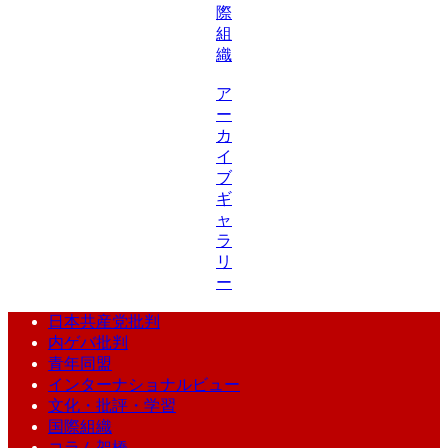
際
組
織
ア
ー
カ
イ
ブ
ギ
ャ
ラ
リ
ー
日本共産党批判
内ゲバ批判
青年同盟
インターナショナルビュー
文化・批評・学習
国際組織
コラム架橋