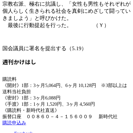
宗教右派、極右に抗議し、「女性も男性もそれぞれが
個人らしく生きられる社会を真剣にめざして闘ってい
きましよう」と呼びかけた。
最後に行動提起を行った。 （Ｙ）
国会議員に署名を提出する（5.19）
週刊かけはし
購読料
《開封》1部：3ヶ月5,064円、6ヶ月 10,128円 ※3部以上は
送料当社負担
《密封》1部：3ヶ月6,088円
《手渡》1部：1ヶ月 1,520円、3ヶ月 4,560円
《購読料・新時代社直送》
振替口座 ００８６０－４－１５６００９ 新時代社
購読申込み