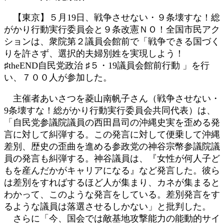
:
【東京】５月19日、戦争させない・９条壊すな！総
がかり行動実行委員会と９条改憲ＮＯ！全国市民アク
ションは、衆院第２議員会館前で「戦争できる国づく
りを許さず、選択的夫婦別姓を実現しよう！
♯theEND自民党政治 ♯５・19議員会館前行動 」を行
い、７００人が参加した。
主催者あいさつを菱山南帆子さん（戦争させない・
9条壊すな！総がかり行動実行委員会共同代表）は、
「自民党参議院議員の西田昌司の沖縄史実を歪める発
言に対して糾弾する。この発言に対して便乗して沖縄
差別、歴史の歪曲を進める参政党の神谷宗幣参議院議
員の発言も糾弾する。神谷議員は、『女性が何人子ど
もを産んだかがキャリアになる』など発言した。彼ら
は差別をすればするほど人が集まり、カネが集まると
わかって、このような発言をしている。差別発言をす
るような議員は落選させるしかない」と批判した。
さらに「今、国会では敵基地攻撃能力の能動的サイ