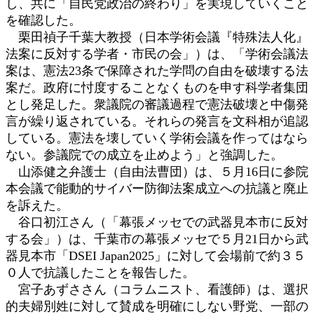
し、共に「自民党政治の終わり」を実現していくこと
を確認した。
栗田禎子千葉大教授（日本学術会議『特殊法人化』
法案に反対する学者・市民の会」）は、「学術会議法
案は、憲法23条で保障された学問の自由を破壊する法
案だ。政府に忖度することなくものを申す科学者集団
とし発足した。衆議院の審議過程で憲法破壊と中傷発
言が繰り返されている。それらの発言を文科相が追認
している。憲法を壊していく学術会議を作ってはなら
ない。参議院での成立を止めよう」と強調した。
山添健之弁護士（自由法曹団）は、５月16日に参院
本会議で能動的サイバー防御法案成立への抗議と廃止
を訴えた。
谷口初江さん（「幕張メッセでの武器見本市に反対
する会」）は、千葉市の幕張メッセで５月21日から武
器見本市「DSEI Japan2025」に対して会場前で約３５
０人で抗議したことを報告した。
宮子あずささん（コラムニスト、看護師）は、選択
的夫婦別姓に対して賛成を明確にしない野党、一部の