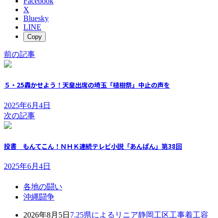
Facebook
X
Bluesky
LINE
Copy
前の記事
５・25轟かせよう！天皇出席の埼玉「植樹祭」中止の声を
2025年6月4日
次の記事
投書 もんてこん！ＮＨＫ連続テレビ小説「あんぱん」第38回
2025年6月4日
各地の闘い
沖縄闘争
2026年8月5日
7.25県によるリニア静岡工区工事着工容