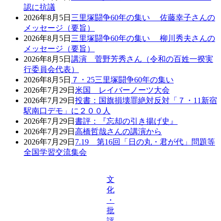
認に抗議
2026年8月5日
三里塚闘争60年の集い 佐藤幸子さんの
メッセージ（要旨）
2026年8月5日
三里塚闘争60年の集い 柳川秀夫さんの
メッセージ（要旨）
2026年8月5日
講演 菅野芳秀さん（令和の百姓一揆実
行委員会代表）
2026年8月5日
７・25三里塚闘争60年の集い
2026年7月29日
米国 レイバーノーツ大会
2026年7月29日
投書：国旗損壊罪絶対反対「７・11新宿
駅南口デモ」に２００人
2026年7月29日
書評：『忘却の引き揚げ史』
2026年7月29日
高橋哲哉さんの講演から
2026年7月29日
7.19 第16回「日の丸・君が代」問題等
全国学習交流集会
文
化
・
批
評