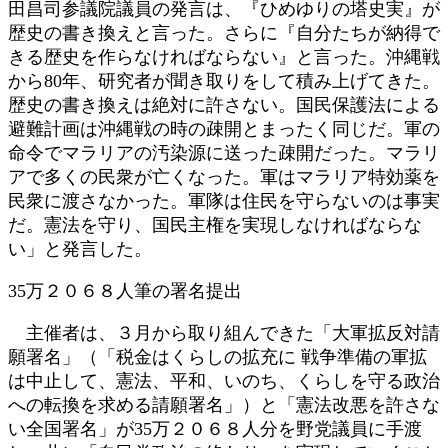
田昌司参議院議員の発言は、『ひめゆりの塔史実』が
歴史の書き換えと言った。さらに『自分たちが納得で
きる歴史を作らなければならない』と言った。沖縄戦
から80年、研究者が聞き取りをして積み上げてきた。
歴史の書き換えは絶対に許さない。国民保護法による
避難計画は沖縄戦の時の疎開とまったく同じだ。軍の
命令でマラリアの汚染源に送った疎開だった。マラリ
アで多くの民衆が亡くなった。軍はマラリア特効薬を
民衆に渡さなかった。軍隊は住民を守らないのは事実
だ。憲法を守り、国民主権を実現しなければならな
い」と発言した。
35万２０６８人筆の署名提出
主催者は、３月から取り組んできた「大軍拡反対請
願署名」（「税金はくらしの拡充に 戦争準備の軍拡
は中止して、憲法、平和、いのち、くらしを守る政治
への転換を求める請願署名」）と「憲法改悪を許さな
い全国署名」が35万２０６８人分を野党議員に手渡