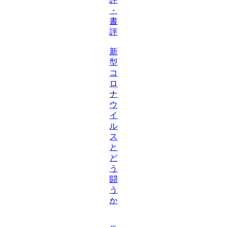
・
書
評
新
型
コ
ロ
ナ
ウ
イ
ル
ス
と
ど
う
闘
う
か