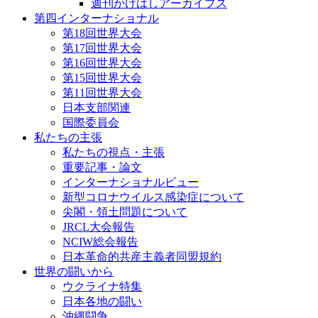
週刊かけはしアーカイブス
第四インターナショナル
第18回世界大会
第17回世界大会
第16回世界大会
第15回世界大会
第11回世界大会
日本支部関連
国際委員会
私たちの主張
私たちの視点・主張
重要記事・論文
インターナショナルビュー
新型コロナウイルス感染症について
尖閣・領土問題について
JRCL大会報告
NCIW総会報告
日本革命的共産主義者同盟規約
世界の闘いから
ウクライナ特集
日本各地の闘い
沖縄闘争