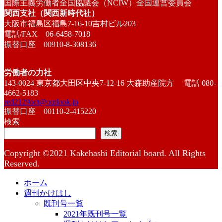
国際主義労働者全国協議会（NCIW）全国運営委員会
関西支社（関西新時代社）
大阪市福島区福島7-16-10吉村ビル203
電話/FAX 06-6458-7018
振替口座 00910-8-308136
労働者の力社
143-0024 東京都大田区中央7-12-16 大森助産院方 電話 080-
4662-5183
red2129oct@outlook.jp
振替口座 00110-2-415220
検索
検索
Copyright ©2021 Kakehashi Editorial board. All Rights
Reserved.
ホーム
週刊かけはし
既刊号一覧
2021年既刊号一覧