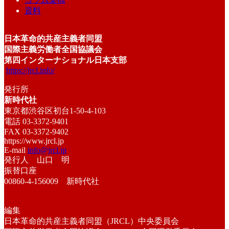
資料
日本革命的共産主義者同盟
国際主義労働者全国協議会
第四インターナショナル日本支部
https://jrcl.info/
発行所
新時代社
東京都渋谷区初台1-50-4-103
電話 03-3372-9401
FAX 03-3372-9402
https://www.jrcl.jp
E-mail
info@jrcl.jp
発行人 山口 明
振替口座
00860-4-156009 新時代社
編集
日本革命的共産主義者同盟（JRCL）中央委員会