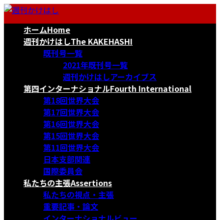
コ
ナ
ン
ビ
ホーム
Home
テ
ゲ
ン
ー
週刊かけはし
The KAKEHASHI
ツ
シ
既刊号一覧
へ
ョ
2021年既刊号一覧
ス
ン
週刊かけはしアーカイブス
キ
に
第四インターナショナル
Fourth International
ッ
移
第18回世界大会
プ
動
第17回世界大会
第16回世界大会
第15回世界大会
第11回世界大会
日本支部関連
国際委員会
私たちの主張
Assertions
私たちの視点・主張
重要記事・論文
インターナショナルビュー