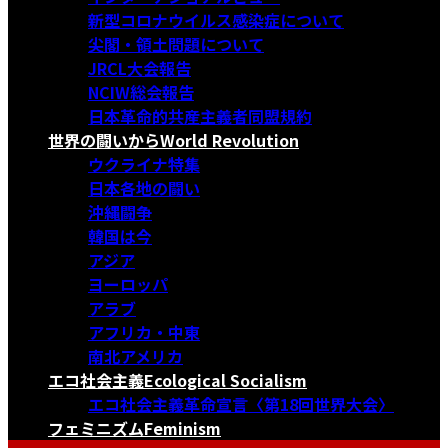
新型コロナウイルス感染症について
尖閣・領土問題について
JRCL大会報告
NCIW総会報告
日本革命的共産主義者同盟規約
世界の闘いから
World Revolution
ウクライナ特集
日本各地の闘い
沖縄闘争
韓国は今
アジア
ヨーロッパ
アラブ
アフリカ・中東
南北アメリカ
エコ社会主義
Ecological Socialism
エコ社会主義革命宣言〈第18回世界大会〉
フェミニズム
Feminism