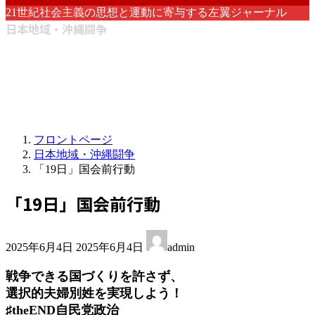
21世紀社会主義の思想と運動に寄与する左翼ジャーナル
日本地域・沖縄闘争
フロントページ
日本地域・沖縄闘争
「19日」国会前行動
「19日」国会前行動
最
2025年6月4日
2025年6月4日
admin
終
更
戦争できる国づくりを許さず、
新
選択的夫婦別姓を実現しよう！
日
♯theEND自民党政治
時