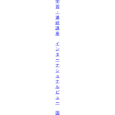
学
習
・
連
続
講
座
イ
ン
タ
ー
ナ
シ
ョ
ナ
ル
ビ
ュ
ー
国