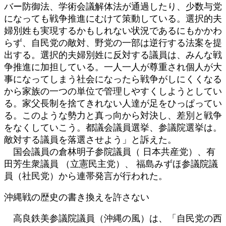
バー防御法、学術会議解体法が通過したり、少数与党
になっても戦争推進にむけて策動している。選択的夫
婦別姓も実現するかもしれない状況であるにもかかわ
らず、自民党の敵対、野党の一部は逆行する法案を提
出する。選択的夫婦別姓に反対する議員は、みんな戦
争推進に加担している。一人一人が尊重され個人が大
事になってしまう社会になったら戦争がしにくくなる
から家族の一つの単位で管理しやすくしようとしてい
る。家父長制を捨てきれない人達が足をひっぱってい
る。このような勢力と真っ向から対決し、差別と戦争
をなくしていこう。都議会議員選挙、参議院選挙は。
敵対する議員を落選させよう」と訴えた。
国会議員の倉林明子参院議員（ 日本共産党）、有
田芳生衆議員 （立憲民主党）、 福島みずほ参議院議
員（社民党）から連帯発言が行われた。
沖縄戦の歴史の書き換えを許さない
高良鉄美参議院議員（沖縄の風）は、「自民党の西