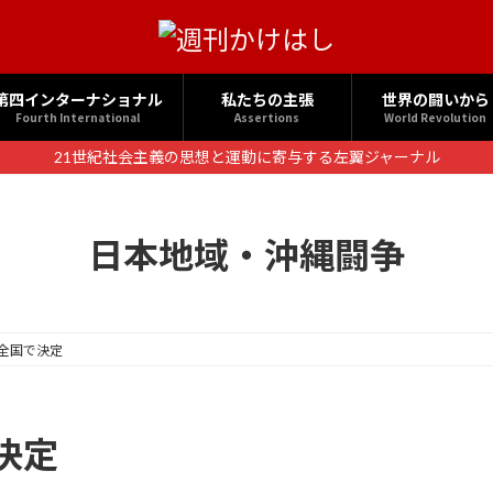
第四インターナショナル
私たちの主張
世界の闘いから
Fourth International
Assertions
World Revolution
21世紀社会主義の思想と運動に寄与する左翼ジャーナル
日本地域・沖縄闘争
全国で決定
決定