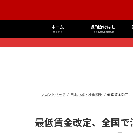
コ
ナ
ン
ビ
テ
ゲ
ン
ー
ホーム
週刊かけはし
ツ
シ
Home
The KAKEHASHI
へ
ョ
ス
ン
キ
に
ッ
移
プ
動
フロントページ
日本地域・沖縄闘争
最低賃金改定、
最低賃金改定、全国で