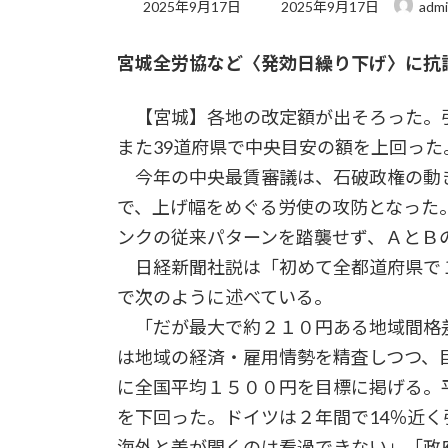
最
2025年9月17日
2025年9月17日
adm
終
更
宮城全労協など〈発効日繰り下げ〉に抗
新
日
時
【宮城】各地の改定額が出そろった。引
:
また39道府県で中央目安の額を上回った
今年の中央最賃審議は、石破政権の動
で、上げ幅をめぐる労使の攻防となった
ンクの従来パターンを踏襲せず、ＡとＢの
日経新聞社説は「初めて全都道府県で
で次のように述べている。
「だが最大で約２１０円ある地域間格
は地域の経済・雇用情勢を精査しつつ、
に全国平均１５００円を目標に掲げる。
を下回った。ドイツは２年間で14％近く
海外と差が開くのは看過できない」「政