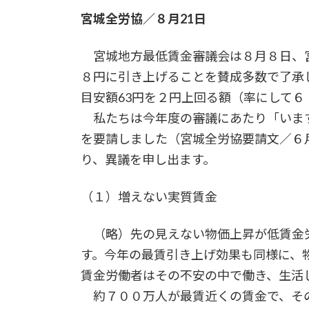
宮城全労協／８月21日
宮城地方最低賃金審議会は８月８日、
８円に引き上げることを賛成多数で了承
目安額63円を２円上回る額（率にして６
私たちは今年度の審議にあたり「いま
を要請しました（宮城全労協要請文／６
り、異議を申し出ます。
（１）増えない実質賃金
（略）先の見えない物価上昇が低賃金
す。今年の最賃引き上げ効果も同様に、
賃金労働者はその不安の中で働き、生活
約７００万人が最賃近くの賃金で、その