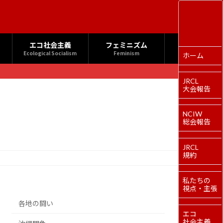
エコ社会主義
フェミニズム
Ecological Socialism
Feminism
ホーム
JRCL
大会報告
NCIW
総会報告
JRCL
規約
私たちの
視点・主張
各地の闘い
エコ
社会主義