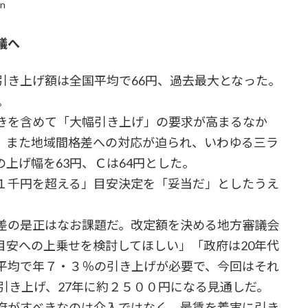
in
議へ
き上げ額は全国平均で66円、過去最大となった。
。
きを含めて「大幅引き上げ」の要求が高まるなか
。また地域間格差への対応が迫られ、いわゆる三ラ
上げ幅を63円、Ｃは64円とした。
１千円を超える」目安決定を「妥当だ」としたうえ
差の是正はなお課題だ。改定額を決める地方審議会
目安への上乗せを検討してほしい」「政府は20年代
平均で年７・３％の引き上げが必要で、今回はそれ
引き上げ、27年に約２５００円になる見通しだ。
府がすべきなのは介入ではなく、最賃を着実に引き