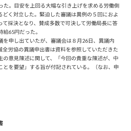
った。目安を上回る大幅な引き上げを求める労働側
るどく対立した。緊迫した審議は異例の５回におよ
って採決となり、賛成多数で可決して労働局長に答
給65円だった。
を申し出ていたが、審議会は８月26日、異議内
城全労協の異議申出書は資料を参照していただきた
生の意見陳述に関して、「今回の貴重な陳述が、中
ことを要望」する旨が付記されている。（なお、申
書