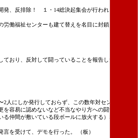
発、反排除！ １・14総決起集会が行われ、集会後
の労働福祉センターも建て替えを名目に封鎖されてい
しており、反対して闘っていることを報告した。
〜2人にしか発行しておらず、この数年対センターの闘
更を容易に認めないなど不当なやり方への闘いが続い
いる仲間が敷いている段ボールに放火する）などがあ
言を受けて、デモを行った。 （板）