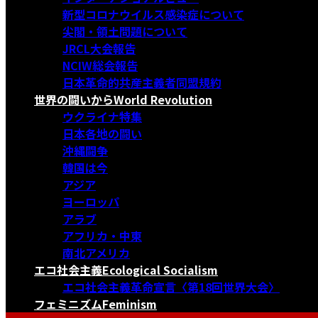
新型コロナウイルス感染症について
尖閣・領土問題について
JRCL大会報告
NCIW総会報告
日本革命的共産主義者同盟規約
世界の闘いから
World Revolution
ウクライナ特集
日本各地の闘い
沖縄闘争
韓国は今
アジア
ヨーロッパ
アラブ
アフリカ・中東
南北アメリカ
エコ社会主義
Ecological Socialism
エコ社会主義革命宣言〈第18回世界大会〉
フェミニズム
Feminism