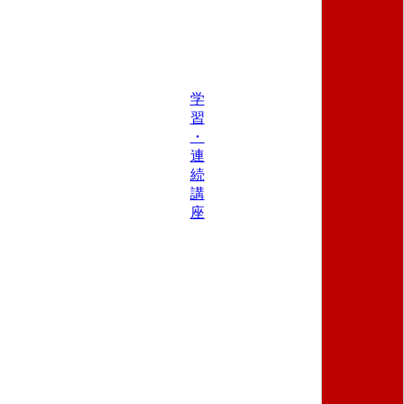
学
習
・
連
続
講
座