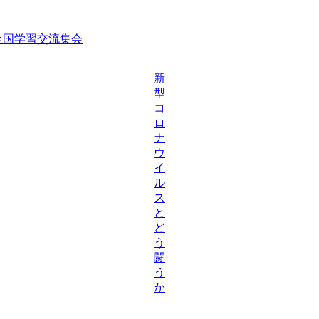
等全国学習交流集会
新
型
コ
ロ
ナ
ウ
イ
ル
ス
と
ど
う
闘
う
か