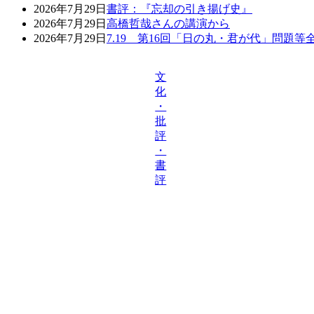
2026年7月29日
書評：『忘却の引き揚げ史』
2026年7月29日
高橋哲哉さんの講演から
2026年7月29日
7.19 第16回「日の丸・君が代」問題
文
化
・
批
評
・
書
評