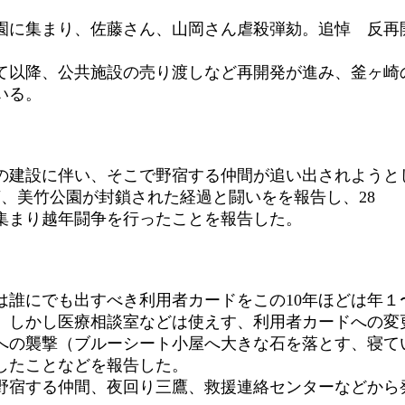
園に集まり、佐藤さん、山岡さん虐殺弾劾。追悼 反再開
以降、公共施設の売り渡しなど再開発が進み、釜ヶ崎
いる。
の建設に伴い、そこで野宿する仲間が追い出されようと
、美竹公園が封鎖された経過と闘いをを報告し、28
集まり越年闘争を行ったことを報告した。
誰にでも出すべき利用者カードをこの10年ほどは年１
、しかし医療相談室などは使えす、利用者カードへの変
への襲撃（ブルーシート小屋へ大きな石を落とす、寝て
したことなどを報告した。
宿する仲間、夜回り三鷹、救援連絡センターなどから発