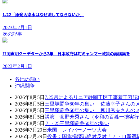
1.22「原発汚染水はなぜ流してならないか」
2023年2月1日
次の記事
共同声明クーデターから2年 日本政府は対ミャンマー政策の再構築を
2023年2月1日
各地の闘い
沖縄闘争
2026年8月5日
7.25県によるリニア静岡工区工事着工容
2026年8月5日
三里塚闘争60年の集い 佐藤幸子さんの
2026年8月5日
三里塚闘争60年の集い 柳川秀夫さんの
2026年8月5日
講演 菅野芳秀さん（令和の百姓一揆実行
2026年8月5日
７・25三里塚闘争60年の集い
2026年7月29日
米国 レイバーノーツ大会
2026年7月29日
投書：国旗損壊罪絶対反対「７・11新宿