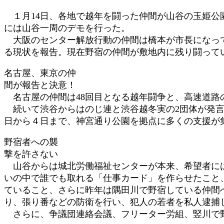
時
１月14日、各地で越年を闘った仲間が山谷の玉姫公
:
には山谷一周のデモを行った。
大阪のセンター解放行動の仲間は橋本が市長になって
る現状を報告。現在野宿の仲間が敷地内に残り闘って
名古屋、東京の仲
間が報告と決意！
名古屋の仲間は48回目となる越年闘争と、高速道路
続いて渋谷からはのじ連と渋谷越冬実の2団体が発言
日から４日まで、神宮通り公園を拠点に多くの支援が
野宿者への襲
撃を許さない
山谷からは城北労働福祉センターが本来、希望者には
いの中で誰でも取れる「仕事カード」を作らせたこと
ていること、さらに昨年は隅田川で野宿している仲間
り、張り番などの防衛を行い、犯人の若者を私人逮捕
さらに、争議団連絡会議、フリーター労組、竪川で野