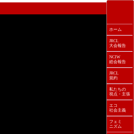
ホーム
JRCL
大会報告
NCIW
総会報告
JRCL
規約
私たちの
視点・主張
エコ
社会主義
フェミ
ニズム