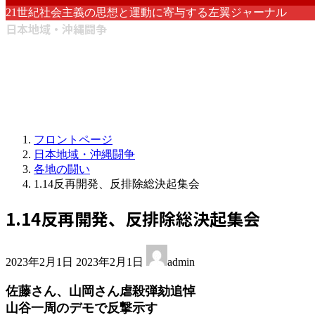
21世紀社会主義の思想と運動に寄与する左翼ジャーナル
日本地域・沖縄闘争
フロントページ
日本地域・沖縄闘争
各地の闘い
1.14反再開発、反排除総決起集会
1.14反再開発、反排除総決起集会
最
2023年2月1日
2023年2月1日
admin
終
更
佐藤さん、山岡さん虐殺弾劾追悼
新
山谷一周のデモで反撃示す
日