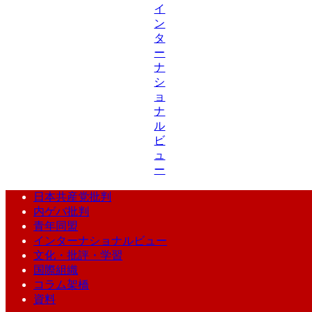
イ
ン
タ
ー
ナ
シ
ョ
ナ
ル
ビ
ュ
ー
日本共産党批判
内ゲバ批判
青年同盟
インターナショナルビュー
文化・批評・学習
国際組織
コラム架橋
資料