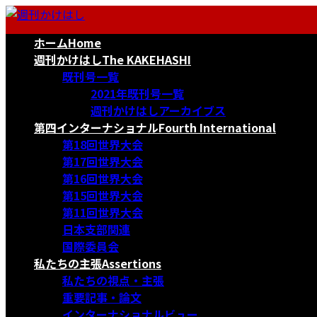
コ
ナ
ン
ビ
ホーム
Home
テ
ゲ
ン
ー
週刊かけはし
The KAKEHASHI
ツ
シ
既刊号一覧
へ
ョ
2021年既刊号一覧
ス
ン
週刊かけはしアーカイブス
キ
に
第四インターナショナル
Fourth International
ッ
移
第18回世界大会
プ
動
第17回世界大会
第16回世界大会
第15回世界大会
第11回世界大会
日本支部関連
国際委員会
私たちの主張
Assertions
私たちの視点・主張
重要記事・論文
インターナショナルビュー