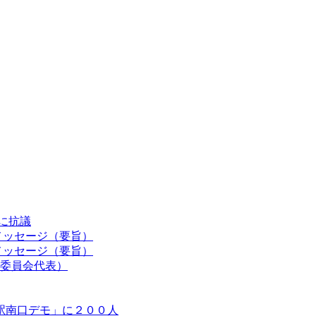
認に抗議
メッセージ（要旨）
メッセージ（要旨）
委員会代表）
駅南口デモ」に２００人