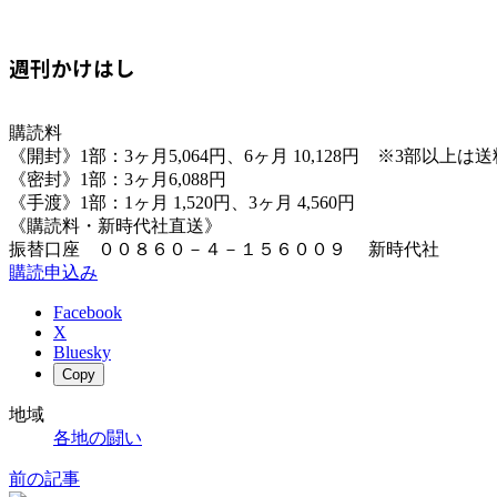
週刊かけはし
購読料
《開封》1部：3ヶ月5,064円、6ヶ月 10,128円 ※3部以上
《密封》1部：3ヶ月6,088円
《手渡》1部：1ヶ月 1,520円、3ヶ月 4,560円
《購読料・新時代社直送》
振替口座 ００８６０－４－１５６００９ 新時代社
購読申込み
Facebook
X
Bluesky
Copy
地域
各地の闘い
前の記事