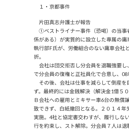
１・京都事件
片田真志弁護士が報告
①ベストライナー事件（恐喝）の当事者
係がある）が実質的に設立した専属の庸
執行部F氏が、労働組合のない庸車会社
折。
会社は団交拒否し分会員を退職強要し
で分会員の復権と正社員化で合意し、0
その後、会社は仕事を減らして倒産を目
ず。最終的には金銭解決（解決金1億５
Ｂ会社への雇用とミキサー車6台の無償
致できず、白紙撤回となる。２０１４年
実施。4社と協定書交わすが、履行しな
行を約束し、スト解除。分会員７人は退