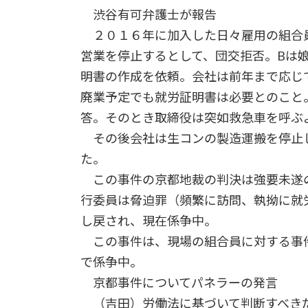
渋谷有可弁護士が報告
２０１６年に加入した日々雇用の組合員
営業を停止するとして、団交拒否。Bは
明書の作成を依頼。会社は前年まで応じ
廃業予定でも就労証明書は必要とのこと
答。そのとき取締役は突如救急車を呼ぶ
その後会社は生コンの製造運搬を停止
た。
この事件の京都地裁の判決は強要未遂
行委員は脅迫罪（頻繁に訪問、執拗に就
し戻され、現在係争中。
この事件は、現場の組合員に対する事
で係争中。
京都事件についてパネラーの発言
（吉田）労働法に基づいて判断すべきだ