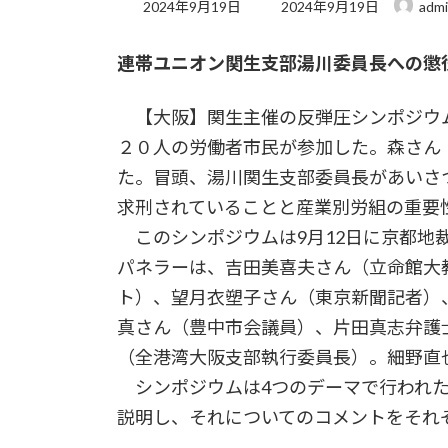
最
2024年9月19日
2024年9月19日
adm
終
更
連帯ユニオン関生支部湯川委員長への懲
新
日
時
【大阪】関生主催の反弾圧シンポジウム
:
２０人の労働者市民が参加した。森さん
た。冒頭、湯川関生支部委員長があいさ
求刑されていることと産業別労組の重要
このシンポジウムは9月12日に京都地
パネラーは、吉田美喜夫さん（立命館大
ト）、望月衣塑子さん（東京新聞記者）
真さん（豊中市会議員）、片田真志弁護
（全港湾大阪支部執行委員長）。細野直
シンポジウムは4つのデーマで行われた
説明し、それについてのコメントをそれ