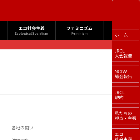
エコ社会主義
フェミニズム
Ecological Socialism
Feminism
ホーム
JRCL
大会報告
NCIW
総会報告
JRCL
規約
私たちの
視点・主張
各地の闘い
エコ
社会主義