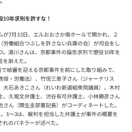
in
役10年求刑を許すな！
が7月13日、エルおおさか南ホールで開かれ、２
（労働組合つぶしを許さない兵庫の会）が司会をし
つ。湯川さんは、京都事件の論告求刑で懲役10年を
性を訴えた。
裁で結審を迎える京都事件を前にした取り組みで、
教授・労働法）、竹信三恵子さん（ジャーナリス
、大石あきこさん（れいわ新選組衆院議員）、木村
士、久堀文弁護士、渋谷有可弁護士、小林勝彦さん
也さん（関生支部書記長）がコーディネートした。
。1～3は、裁判を担当した弁護士が事件の概要を
ぞれのパネラーが述べた。