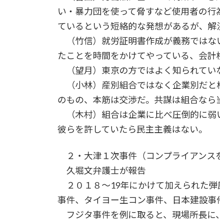
い・暴力団を使って脅すなど使用者の行
ているという短絡的な発想があるが、解
（竹信）就労証明書作成が義務ではな
たことを時間をかけてやっている、会計
（望月）東京の方ではよく知られてい
（小林）産別組合ではなく企業別だと
のもの、本筋は交渉だ。共謀は組合なら
（木村）組合は企業に比べ圧倒的に弱
彼らを許していたら民主主義はない。
２・大津１次事件（コンプライアンス
久堀文弁護士が報告
２０１８～19年にかけて加えられた弾
事件、タイヨー生コン事件、日本建設事
フジタ事件を例に取ると、現場所長に、