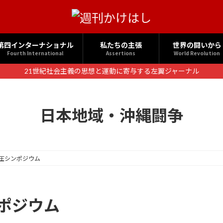
第四インターナショナル
私たちの主張
世界の闘いから
Fourth International
Assertions
World Revolution
21世紀社会主義の思想と運動に寄与する左翼ジャーナル
日本地域・沖縄闘争
弾圧シンポジウム
ンポジウム