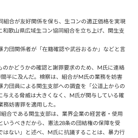
同組合が友好関係を保ち、生コンの適正価格を実現
に和歌山県広域生コン協同組合を立ち上げ、関生支
暴力団関係者が「在籍確認や武谷おるか」などと言
のかどうかの確認と謝罪要求のため、M氏に連絡
時間半に及んだ。検察は、組合がM氏の業務を妨害
暴力団員による関生支部への調査を「公道上からの
に与える脅威は大きくなく、M氏が関与している確
業務妨害罪を適用した。
組合である関生支部は、業界企業の経営者・使用
というべきだから、憲法28条の団結権の保障を受
ではない」と述べ、M氏に抗議することは、暴力行