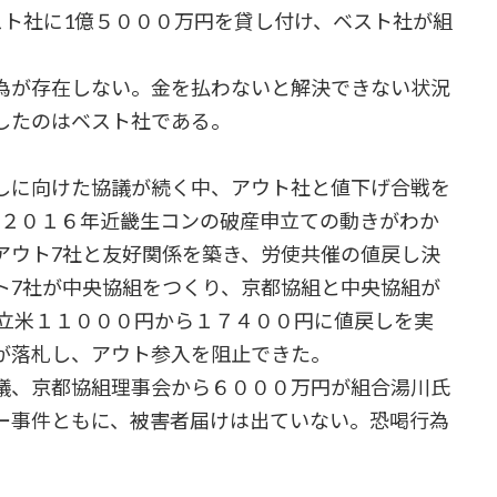
スト社に1億５０００万円を貸し付け、ベスト社が組
為が存在しない。金を払わないと解決できない状況
したのはベスト社である。
しに向けた協議が続く中、アウト社と値下げ合戦を
。２０１６年近畿生コンの破産申立ての動きがわか
アウト7社と友好関係を築き、労使共催の値戻し決
ト7社が中央協組をつくり、京都協組と中央協組が
で立米１１０００円から１７４００円に値戻しを実
が落札し、アウト参入を阻止できた。
議、京都協組理事会から６０００万円が組合湯川氏
ー事件ともに、被害者届けは出ていない。恐喝行為