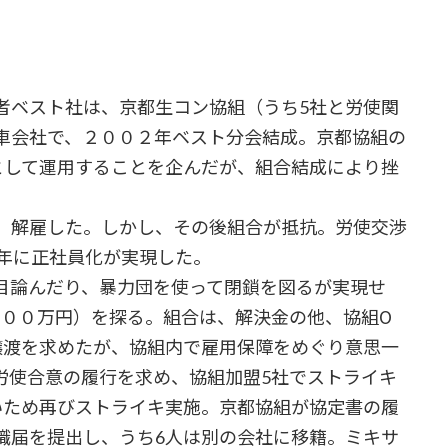
ベスト社は、京都生コン協組（うち5社と労使関
車会社で、２００２年ベスト分会結成。京都協組の
として運用することを企んだが、組合結成により挫
、解雇した。しかし、その後組合が抵抗。労使交渉
8年に正社員化が実現した。
論んだり、暴力団を使って閉鎖を図るが実現せ
０００万円）を探る。組合は、解決金の他、協組О
譲渡を求めたが、協組内で雇用保障をめぐり意思一
労使合意の履行を求め、協組加盟5社でストライキ
いため再びストライキ実施。京都協組が協定書の履
職届を提出し、うち6人は別の会社に移籍。ミキサ