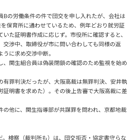
Bの労働条件の件で団交を申し入れたが、会社は
娘を保育所に通わせているため、例年どおり就労証
ていた証明書作成に応じず。市役所に確認すると、
。交渉中、取締役が市に問い合わしても同様の返
ように求め交渉中断。
し、関生組合員は偽装閉鎖の確認のため監視を始め
の有罪判決だったが、大阪高裁は無罪判決、安井執
労証明書を求めた）。その後上告審で大阪高裁に差
件の他に、関生指導部が共謀罪を問われ、京都地裁
。検察（裁判所も）は、団交拒否・協定書守らな