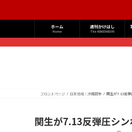
コ
ナ
ン
ビ
テ
ゲ
ン
ー
ホーム
週刊かけはし
ツ
シ
Home
The KAKEHASHI
へ
ョ
ス
ン
キ
に
ッ
移
プ
動
フロントページ
日本地域・沖縄闘争
関生が7.13反
関生が7.13反弾圧シ