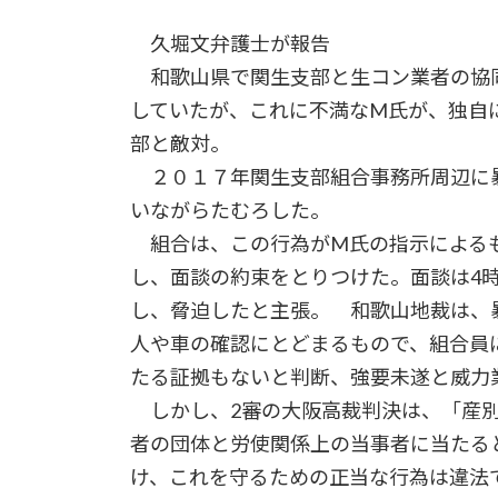
久堀文弁護士が報告
和歌山県で関生支部と生コン業者の協
していたが、これに不満なM氏が、独自
部と敵対。
２０１７年関生支部組合事務所周辺に
いながらたむろした。
組合は、この行為がM氏の指示によるも
し、面談の約束をとりつけた。面談は4
し、脅迫したと主張。 和歌山地裁は、
人や車の確認にとどまるもので、組合員
たる証拠もないと判断、強要未遂と威力
しかし、2審の大阪高裁判決は、「産別
者の団体と労使関係上の当事者に当たる
け、これを守るための正当な行為は違法