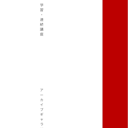
学
習
・
連
続
講
座
ア
ー
カ
イ
ブ
ギ
ャ
ラ