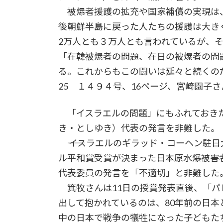
被爆者援護の拡充や国家補償の実現は
後朝鮮半島に戻った人たちの援護は大き
2万人とも３万人とも言われているが、
「在韓被爆者の問題、在日の被爆者の問
る。これからもこの闘いは延々と続くの
25 １４９４号、16ページ、宮崎園子
「イスラエルの問題」にもふれておきた
き・としゆき）代表の発言を非難した。
―― イスラエルのギラッド・コーヘン駐
ル平和賞受賞が決まった日本原水爆被害
代表委員の発言を「不適切」と非難した
箕牧さんは11日の授賞発表直後、「パ
出して抱かれているのは、80年前の日
中の日本で戦争の犠牲になった子どもた