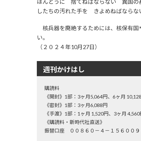
ほんとうに 捨てねばならない 異国の基
したちの汚れた手を きよめねばならな
核兵器を廃絶するためには、核保有国
い。
（２０２４年10月27日）
週刊かけはし
購読料
《開封》1部：3ヶ月5,064円、6ヶ月 10
《密封》1部：3ヶ月6,088円
《手渡》1部：1ヶ月 1,520円、3ヶ月 4,56
《購読料・新時代社直送》
振替口座 ００８６０－４－１５６００９