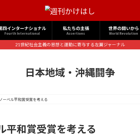
第四インターナショナル
私たちの主張
世界の闘いから
Fourth International
Assertions
World Revolution
21世紀社会主義の思想と運動に寄与する左翼ジャーナル
日本地域・沖縄闘争
ノーベル平和賞受賞を考える
ル平和賞受賞を考える