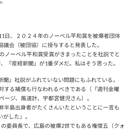
in
11日、２０２４年のノーベル平和賞を被爆者団体
協議会（被団協）に授与すると発表した。
協のノーベル平和賞受賞がきまったことを社説でと
で、『産経新聞』が1番ダメだ。私はそう思った。
新聞』社説がふれていない問題にもふれている。
に対する補償も行なわれるべきである（『週刊金曜
３ページ、風速計、宇都宮健児さん）。
朝鮮半島出身者がたくさんいたということに一言も
いがした」。
の委員長で、広島の被爆2世でもある権俊五（クォ