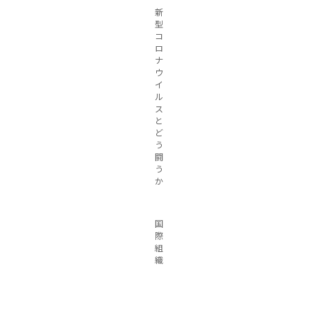
新
型
コ
ロ
ナ
ウ
イ
ル
ス
と
ど
う
闘
う
か
国
際
組
織