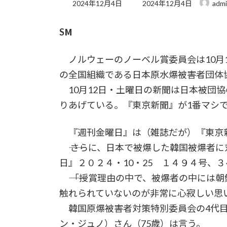
最
2024年12月4日
2024年12月4日
adm
終
更
SМ
新
日
時
ノルウェーのノーベル賞委員会は10月
:
の全国組織である日本原水爆被害者団体
10月12日・土曜日の新聞は日本被団
りあげている。『東京新聞』が1番マシ
『週刊金曜日』は（雑誌だが）『東京
―― さらに、日本で被爆した韓国被爆者
日』２０２４・10・25 １４９４号、
―― 「授賞理由の中で、被爆者の中には
触れられていないのが非常に心寂しい思
韓国原爆被害者対策特別委員会の4代目
ン・ジュノ）さん（75歳）は言う。