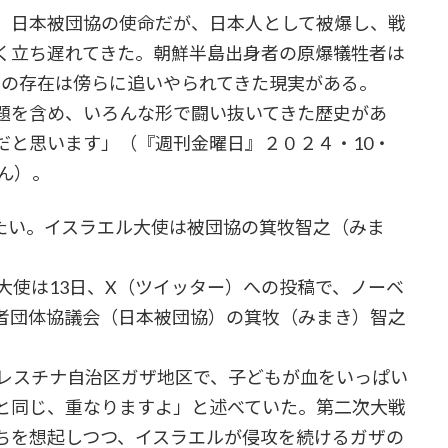
、日本被団協の使命だが、日本人として被爆し、戦
く立ち遅れてきた。朝鮮半島出身者の原爆犠牲者は
その存在は傍らに追いやられてきた現実がある。
題を含め、いろんな形で闘い抜いてきた歴史があ
だと思います」（『週刊金曜日』２０２４・10・
さん）。
い。イスラエル大使は被団協の箕牧智之（みま
日大使は13日、X（ツイッター）への投稿で、ノーベ
者団体協議会（日本被団協）の箕牧（みまき）智之
。
レスチナ自治区ガザ地区で、子どもが血をいっぱい
本と同じ、重なりますよ」と述べていた。第二次大戦
ちを想起しつつ、イスラエルが侵攻を続けるガザの