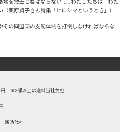
地を撤去せねばならない …… わたしたちは わた
い（栗原貞子さん詩集「ヒロシマというとき」）
やその同盟国の支配体制を打倒しなければならな
,128円 ※3部以上は送料当社負担
0円
 新時代社