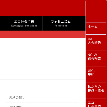
エコ社会主義
フェミニズム
Ecological Socialism
Feminism
ホーム
JRCL
大会報告
NCIW
総会報告
JRCL
規約
私たちの
視点・主張
各地の闘い
エコ
社会主義