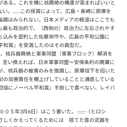
がある。これを機に核廃絶の機運が高まればいいと
ない。……この授賞によって、広島・長崎に原爆を
論調はみられない。日本メディアの報道はここでも
も最も政治的で、（西側の）政治力に左右されやす
ち込みを密約した佐藤栄作や、広島の平和公園に
平和賞」を受賞したのはその典型だ。
、核兵器廃絶と軍事同盟（軍事ブロック）解消を
。言い換えれば、日米軍事同盟＝安保条約の廃棄に
が、核兵器の被害のみを強調し、原爆投下を招いた
配の加害責任を棚上げしていることと通底している
団協にノーベル平和賞」手放しで喜べない、レイバ
５年3月6日）はこう書いた。―― …… 〈ヒロシ
やさしくかえってくるためには 捨てた筈の武器を