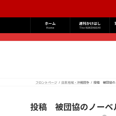
コ
ナ
ン
ビ
テ
ゲ
ン
ー
ホーム
週刊かけはし
ツ
シ
Home
The KAKEHASHI
へ
ョ
ス
ン
キ
に
ッ
移
プ
動
フロントページ
日本地域・沖縄闘争
投稿 被団協の
投稿 被団協のノーベ