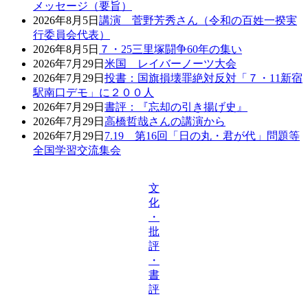
メッセージ（要旨）
2026年8月5日
講演 菅野芳秀さん（令和の百姓一揆実
行委員会代表）
2026年8月5日
７・25三里塚闘争60年の集い
2026年7月29日
米国 レイバーノーツ大会
2026年7月29日
投書：国旗損壊罪絶対反対「７・11新宿
駅南口デモ」に２００人
2026年7月29日
書評：『忘却の引き揚げ史』
2026年7月29日
高橋哲哉さんの講演から
2026年7月29日
7.19 第16回「日の丸・君が代」問題等
全国学習交流集会
文
化
・
批
評
・
書
評