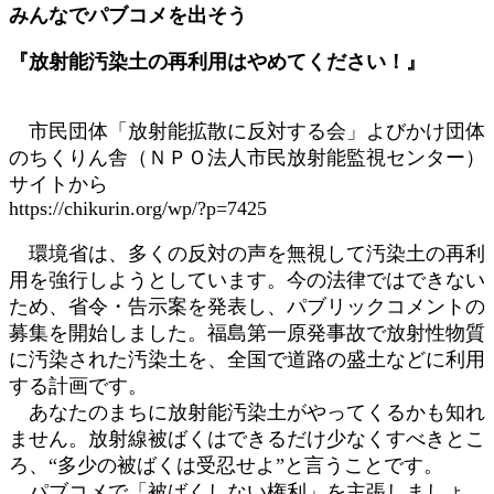
みんなでパブコメを出そう
『放射能汚染土の再利用はやめてください！』
市民団体「放射能拡散に反対する会」よびかけ団体
のちくりん舎（ＮＰＯ法人市民放射能監視センター）
サイトから
https://chikurin.org/wp/?p=7425
環境省は、多くの反対の声を無視して汚染土の再利
用を強行しようとしています。今の法律ではできない
ため、省令・告示案を発表し、パブリックコメントの
募集を開始しました。福島第一原発事故で放射性物質
に汚染された汚染土を、全国で道路の盛土などに利用
する計画です。
あなたのまちに放射能汚染土がやってくるかも知れ
ません。放射線被ばくはできるだけ少なくすべきとこ
ろ、“多少の被ばくは受忍せよ”と言うことです。
パブコメで「被ばくしない権利」を主張しましょ