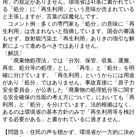
用」の規定がありません。環境省は41条に書かれてい
る「処分」に「再生利用」という意味が含まれている
と主張しますが、言葉の誤魔化しです。
コメント例：多くの専門家も「処分」の意味に「再
生利用」は含まれないと指摘しています。国会の審議
もせず、放射能汚染土「再生利用」ありきの強引な解
釈によって進めるべきではありません。
〔解説〕
「廃棄物処理法」では「分別、保管、収集、運搬、
再生、処分等の処理」とし、「再生」と「処分」を明
確に分けています。「再生利用」というからには用途
があり「処分」ではありません。事故直後に「原子力
安全委員会」が公表した「廃棄物の処理処分等に関す
る安全確保の当面の考え方について」においても「再
利用」と「処分」を分けています。法的根拠はなく、
あるのは環境省の基本方針のみで「再生利用等を検討
する必要がある」と書かれているに過ぎません。
【問題５：住民の声を聴かず、環境省が一方的に決め