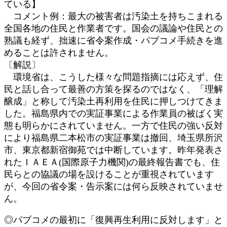
ている】
コメント例：最大の被害者は汚染土を持ちこまれる
全国各地の住民と作業者です。国会の議論や住民との
熟議も経ず、拙速に省令案作成・パブコメ手続きを進
めることは許されません。
〔解説〕
環境省は、こうした様々な問題指摘には応えず、住
民と話し合って最善の方策を探るのではなく、「理解
醸成」と称して汚染土再利用を住民に押しつけてきま
した。福島県内での実証事業による作業員の被ばく実
態も明らかにされていません。一方で住民の強い反対
により福島県二本松市の実証事業は撤回、埼玉県所沢
市、東京都新宿御苑では中断しています。昨年発表さ
れたＩＡＥＡ(国際原子力機関)の最終報告書でも、住
民らとの協議の場を設けることが重視されています
が、今回の省令案・告示案には何ら反映されていませ
ん。
◎パブコメの最初に「復興再生利用に反対します」と