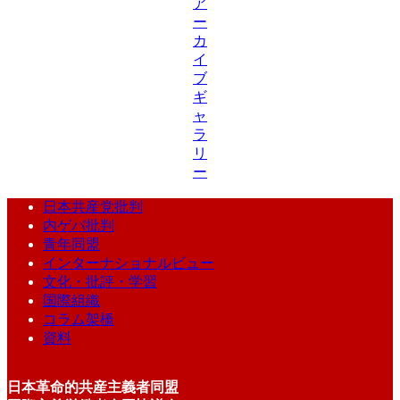
ア
ー
カ
イ
ブ
ギ
ャ
ラ
リ
ー
日本共産党批判
内ゲバ批判
青年同盟
インターナショナルビュー
文化・批評・学習
国際組織
コラム架橋
資料
日本革命的共産主義者同盟