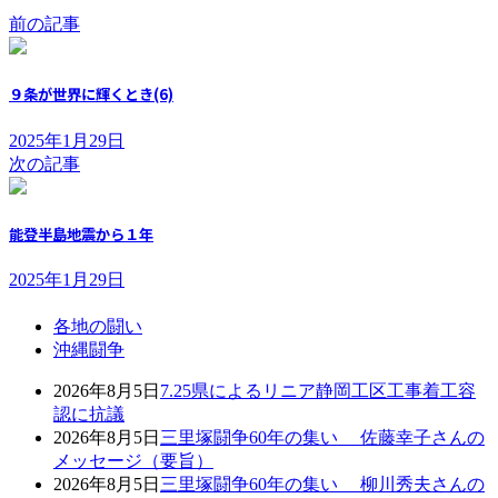
前の記事
９条が世界に輝くとき(6)
2025年1月29日
次の記事
能登半島地震から１年
2025年1月29日
各地の闘い
沖縄闘争
2026年8月5日
7.25県によるリニア静岡工区工事着工容
認に抗議
2026年8月5日
三里塚闘争60年の集い 佐藤幸子さんの
メッセージ（要旨）
2026年8月5日
三里塚闘争60年の集い 柳川秀夫さんの