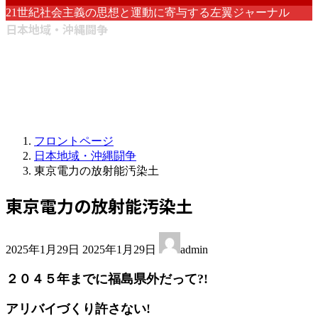
21世紀社会主義の思想と運動に寄与する左翼ジャーナル
日本地域・沖縄闘争
フロントページ
日本地域・沖縄闘争
東京電力の放射能汚染土
東京電力の放射能汚染土
最
2025年1月29日
2025年1月29日
admin
終
更
２０４５年までに福島県外だって?!
新
日
アリバイづくり許さない!
時