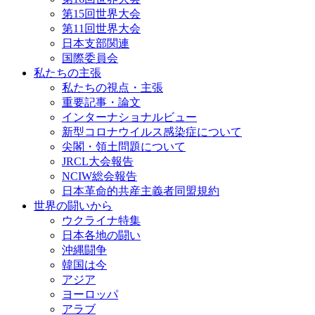
第15回世界大会
第11回世界大会
日本支部関連
国際委員会
私たちの主張
私たちの視点・主張
重要記事・論文
インターナショナルビュー
新型コロナウイルス感染症について
尖閣・領土問題について
JRCL大会報告
NCIW総会報告
日本革命的共産主義者同盟規約
世界の闘いから
ウクライナ特集
日本各地の闘い
沖縄闘争
韓国は今
アジア
ヨーロッパ
アラブ