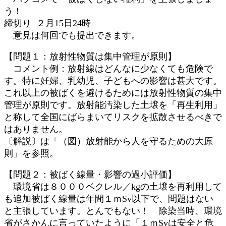
う！
締切り ２月15日24時
意見は何回でも提出できます。
【問題１：放射性物質は集中管理が原則】
コメント例：放射線はどんなに少なくても危険で
す。特に妊婦、乳幼児、子どもへの影響は甚大です。
これ以上の被ばくを避けるためには放射性物質の集中
管理が原則です。放射能汚染した土壌を「再生利用」
と称して全国にばらまいてリスクを拡散させるべきで
はありません。
〔解説〕は「（図）放射能から人を守るための大原
則」を参照。
【問題２：被ばく線量・影響の過小評価】
環境省は８０００ベクレル／kgの土壌を再利用して
も追加被ばく線量は年間１ｍSv以下で、問題はない
と主張しています。とんでもない！ 除染当時、環境
省がさかんに言っていたように「１ｍSvは安全と危