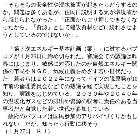
「そもそもの安全性や浸水被害が起きたらどうするの
か。問題は多くあるが、住民に説明する気が環境省か
ら感じられなかった」「正面からごり押しできなくな
ったから、『資源』として建設資材などに紛れさせよ
うとしているのではないか」。
「第７次エネルギー基本計画（案）」に対するパブ
コメが１月26日に締め切られた。審議会での議論は昨
春にはじまり、敏感に対応したのが自然エネルギー関
係の市民やＮＧＯ、気候正義をめざす若い世代だっ
た。若者らは２０２２年になってドイツの脱原発が10
年前の倫理委員会などでの熟議を経て実現したことを
知り、実践をはじめている。２０３０年や２０４０年
の温暖化ガスなどの排出や資源の収奪に責任のある当
事者だと自覚した若い世代が参加している。
政府のパブコメは国民参加のアリバイづくりかもし
れない。だが、知ったら行動に移そう。
（１月27日 ＫＪ）