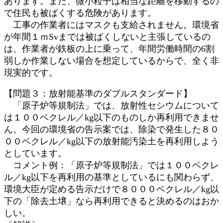
あります。また、微小粒子は相当な距離を移動するの
で住民も被ばくする危険があります。
工事の作業者にはマスクも支給されません。環境省
が年間１ｍSvまでは被ばくしないと主張しているの
は、作業者が鉄板の上に乗って、年間労働時間の6割
弱しか作業しない場合を想定しているからで、全く非
現実的です。
【問題３：放射能基準のダブルスタンダード】
「原子炉等規制法」では、放射性セシウムについて
は１００ベクレル／kg以下のものしか再利用できませ
ん。今回の環境省の告示案では、除染で発生した８０
００ベクレル／kg以下の放射能汚染土を再利用しよう
としています。
コメント例：「原子炉等規制法」では１００ベクレ
ル／kg以下を再利用の基準としているにも関わらず、
環境大臣が定める告示だけで８０００ベクレル／kg以
下の「除去土壌」なら再利用できると決めるのはおか
しい。