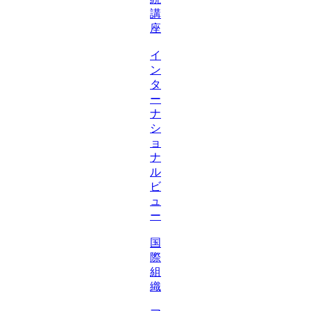
講
座
イ
ン
タ
ー
ナ
シ
ョ
ナ
ル
ビ
ュ
ー
国
際
組
織