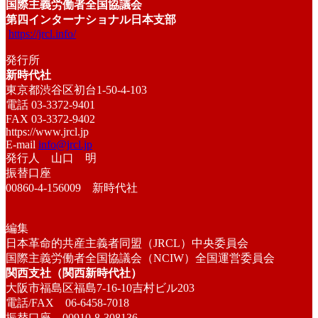
国際主義労働者全国協議会
第四インターナショナル日本支部
https://jrcl.info/
発行所
新時代社
東京都渋谷区初台1-50-4-103
電話 03-3372-9401
FAX 03-3372-9402
https://www.jrcl.jp
E-mail
info@jrcl.jp
発行人 山口 明
振替口座
00860-4-156009 新時代社
編集
日本革命的共産主義者同盟（JRCL）中央委員会
国際主義労働者全国協議会（NCIW）全国運営委員会
関西支社（関西新時代社）
大阪市福島区福島7-16-10吉村ビル203
電話/FAX 06-6458-7018
振替口座 00910-8-308136