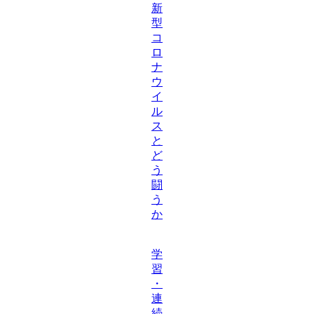
新
型
コ
ロ
ナ
ウ
イ
ル
ス
と
ど
う
闘
う
か
学
習
・
連
続