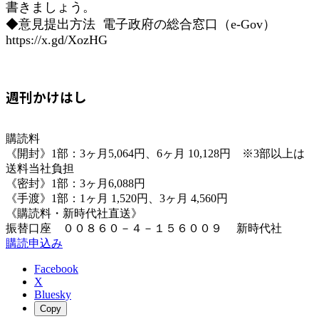
書きましょう。
◆意見提出方法 電子政府の総合窓口（e-Gov）
https://x.gd/XozHG
週刊かけはし
購読料
《開封》1部：3ヶ月5,064円、6ヶ月 10,128円 ※3部以上は
送料当社負担
《密封》1部：3ヶ月6,088円
《手渡》1部：1ヶ月 1,520円、3ヶ月 4,560円
《購読料・新時代社直送》
振替口座 ００８６０－４－１５６００９ 新時代社
購読申込み
Facebook
X
Bluesky
Copy