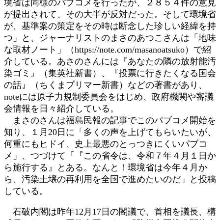
境省は同様のパブコメを行ったが、２８５４件の意見
が提出されて、その大半が反対だった。そして環境省
が、基準案の策定をその時は断念した珍しい経緯を持
つ」と、ジャーナリストのまさのあつこさんは「地味
な取材ノート」（https://note.com/masanoatsuko）で紹
介している。あさのさんには『あなたの隣の放射能汚
染ゴミ』（集英社新書）、『投票に行きたくなる国会
の話』（ちくまプリマー新書）などの著書があり、
noteには原子力規制委員会をはじめ、政府機関や審議
会情報を日々紹介している。
まさのさんは福島民報の記事でこのパブコメ開始を
知り、１月20日に「多くの声を上げてもらいたいが、
何重にもヒドイ、史上最悪のとっつきにくいパブコ
メ」、つづけて「『この省令は、令和７年４月１日か
ら施行する』とある。なんと！環境省は今年４月か
ら、汚染土壌の再利用を全国で進めたいのだ」と投稿
している。
石破内閣は昨年12月17日の閣議で、首相を議長、構