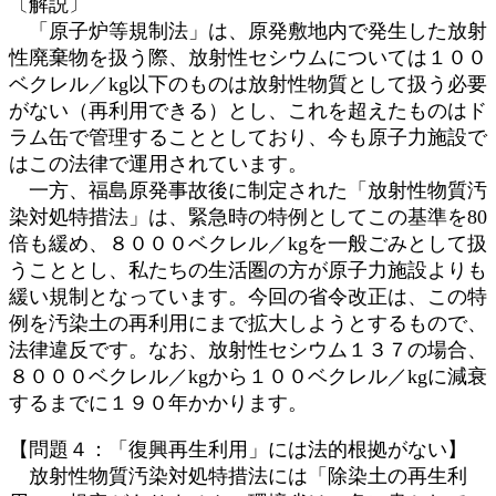
〔解説〕
「原子炉等規制法」は、原発敷地内で発生した放射
性廃棄物を扱う際、放射性セシウムについては１００
ベクレル／kg以下のものは放射性物質として扱う必要
がない（再利用できる）とし、これを超えたものはド
ラム缶で管理することとしており、今も原子力施設で
はこの法律で運用されています。
一方、福島原発事故後に制定された「放射性物質汚
染対処特措法」は、緊急時の特例としてこの基準を80
倍も緩め、８０００ベクレル／kgを一般ごみとして扱
うこととし、私たちの生活圏の方が原子力施設よりも
緩い規制となっています。今回の省令改正は、この特
例を汚染土の再利用にまで拡大しようとするもので、
法律違反です。なお、放射性セシウム１３７の場合、
８０００ベクレル／kgから１００ベクレル／kgに減衰
するまでに１９０年かかります。
【問題４：「復興再生利用」には法的根拠がない】
放射性物質汚染対処特措法には「除染土の再生利