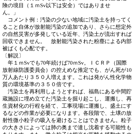
険の境目（１ｍSv以下は安全）ではありませ
ん。」
コメント例：汚染の少ない地域に汚染土を持ってく
ること自体が放射能汚染の追加であり、さらに想定外
の自然災害が多発している近年、汚染土が流出すれば
回収できません。 放射能汚染された粉塵による内部
被ばくも心配です。
〔解説〕
年１ｍSvでも70年続けば70ｍSv。ＩＣＲＰ（国際
放射線防護委員会）の控えめな推定でも、がん死が10
万人あたり３５０人増えます。これは発がん性化学物
質の環境基準の３５０倍です。
汚染土を再利用しようとすれば、福島にある中間貯
蔵施設に埋め立てた汚染土を掘り起こし、運搬し、再
生資材化の行程を経て、工事現場に運搬し、盛土にす
るなどの作業が必要になります。各段階で、土壌の放
射性微小粒子の吸入を避けることはできません。粒子
の大きさによっては肺の奥まで達し沈着する可能性も