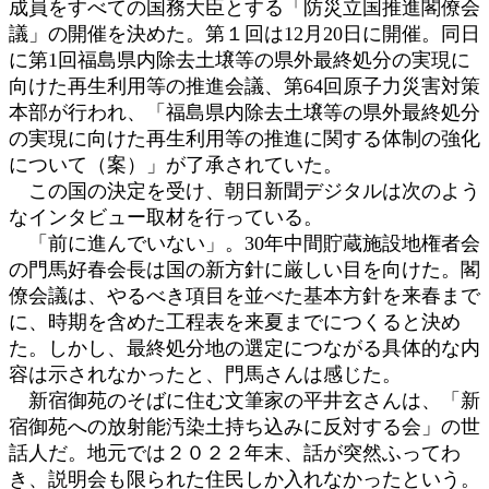
成員をすべての国務大臣とする「防災立国推進閣僚会
議」の開催を決めた。第１回は12月20日に開催。同日
に第1回福島県内除去土壌等の県外最終処分の実現に
向けた再生利用等の推進会議、第64回原子力災害対策
本部が行われ、「福島県内除去土壌等の県外最終処分
の実現に向けた再生利用等の推進に関する体制の強化
について（案）」が了承されていた。
この国の決定を受け、朝日新聞デジタルは次のよう
なインタビュー取材を行っている。
「前に進んでいない」。30年中間貯蔵施設地権者会
の門馬好春会長は国の新方針に厳しい目を向けた。閣
僚会議は、やるべき項目を並べた基本方針を来春まで
に、時期を含めた工程表を来夏までにつくると決め
た。しかし、最終処分地の選定につながる具体的な内
容は示されなかったと、門馬さんは感じた。
新宿御苑のそばに住む文筆家の平井玄さんは、「新
宿御苑への放射能汚染土持ち込みに反対する会」の世
話人だ。地元では２０２２年末、話が突然ふってわ
き、説明会も限られた住民しか入れなかったという。