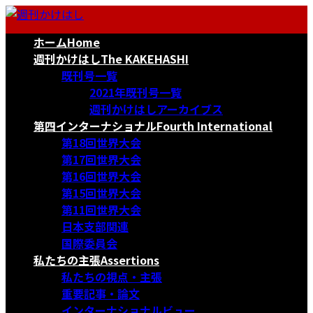
コ
ナ
ン
ビ
ホーム
Home
テ
ゲ
ン
ー
週刊かけはし
The KAKEHASHI
ツ
シ
既刊号一覧
へ
ョ
2021年既刊号一覧
ス
ン
週刊かけはしアーカイブス
キ
に
第四インターナショナル
Fourth International
ッ
移
第18回世界大会
プ
動
第17回世界大会
第16回世界大会
第15回世界大会
第11回世界大会
日本支部関連
国際委員会
私たちの主張
Assertions
私たちの視点・主張
重要記事・論文
インターナショナルビュー