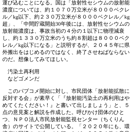
運び込むことになる。国は「放射性セシウムの放射能
濃度については、約１０７０万立米が８０００ベクレ
ル／kg以下、約２３０万立米が８０００ベクレル／kg
超」、「中間貯蔵開始30年後には、放射性セシウムの
放射能濃度は、事故当初の４分の１以下に物理減衰
し、約１３３０万立米のうち約８割超は８０００ベク
レル／kg以下になる」と説明するが、２０４５年に県
外搬出をはじめるのではなく、終了させねばならない
のだ。想像してみてほしい。
汚染土再利用
などゴメンだ
このパブコメ開始に対し、市民団体「放射能拡散に
反対する会」が素早く「『放射能汚染土の再利用はや
めてくたください！』と書いて出しましょう」と、５
点の意見案と解説を作成した。呼びかけ団体のひと
つ、ＮＰＯ法人市民放射能監視センター（ちくりん
舎）のサイトで公開している。「２０２０年にも、環