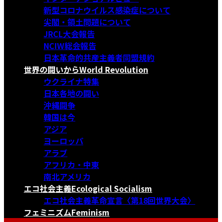
新型コロナウイルス感染症について
尖閣・領土問題について
JRCL大会報告
NCIW総会報告
日本革命的共産主義者同盟規約
世界の闘いから
World Revolution
ウクライナ特集
日本各地の闘い
沖縄闘争
韓国は今
アジア
ヨーロッパ
アラブ
アフリカ・中東
南北アメリカ
エコ社会主義
Ecological Socialism
エコ社会主義革命宣言〈第18回世界大会〉
フェミニズム
Feminism