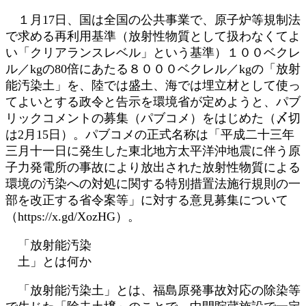
:
１月17日、国は全国の公共事業で、原子炉等規制法
で求める再利用基準（放射性物質として扱わなくてよ
い「クリアランスレベル」という基準）１００ベクレ
ル／kgの80倍にあたる８０００ベクレル／kgの「放射
能汚染土」を、陸では盛土、海では埋立材として使っ
てよいとする政令と告示を環境省が定めようと、パブ
リックコメントの募集（パブコメ）をはじめた（〆切
は2月15日）。パブコメの正式名称は「平成二十三年
三月十一日に発生した東北地方太平洋沖地震に伴う原
子力発電所の事故により放出された放射性物質による
環境の汚染への対処に関する特別措置法施行規則の一
部を改正する省令案等」に対する意見募集について
（https://x.gd/XozHG）。
「放射能汚染
土」とは何か
「放射能汚染土」とは、福島原発事故対応の除染等