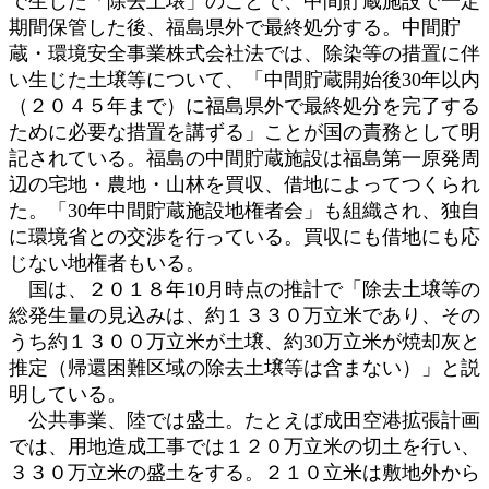
で生じた「除去土壌」のことで、中間貯蔵施設で一定
期間保管した後、福島県外で最終処分する。中間貯
蔵・環境安全事業株式会社法では、除染等の措置に伴
い生じた土壌等について、「中間貯蔵開始後30年以内
（２０４５年まで）に福島県外で最終処分を完了する
ために必要な措置を講ずる」ことが国の責務として明
記されている。福島の中間貯蔵施設は福島第一原発周
辺の宅地・農地・山林を買収、借地によってつくられ
た。「30年中間貯蔵施設地権者会」も組織され、独自
に環境省との交渉を行っている。買収にも借地にも応
じない地権者もいる。
国は、２０１８年10月時点の推計で「除去土壌等の
総発生量の見込みは、約１３３０万立米であり、その
うち約１３００万立米が土壌、約30万立米が焼却灰と
推定（帰還困難区域の除去土壌等は含まない）」と説
明している。
公共事業、陸では盛土。たとえば成田空港拡張計画
では、用地造成工事では１２０万立米の切土を行い、
３３０万立米の盛土をする。２１０立米は敷地外から