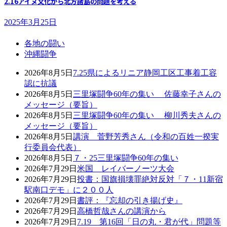
2.16アイヌ文化から北方諸島の問題を考える
2025年3月25日
各地の闘い
沖縄闘争
2026年8月5日
7.25県によるリニア静岡工区工事着工容
認に抗議
2026年8月5日
三里塚闘争60年の集い 佐藤幸子さんの
メッセージ（要旨）
2026年8月5日
三里塚闘争60年の集い 柳川秀夫さんの
メッセージ（要旨）
2026年8月5日
講演 菅野芳秀さん（令和の百姓一揆実
行委員会代表）
2026年8月5日
７・25三里塚闘争60年の集い
2026年7月29日
米国 レイバーノーツ大会
2026年7月29日
投書：国旗損壊罪絶対反対「７・11新宿
駅南口デモ」に２００人
2026年7月29日
書評：『忘却の引き揚げ史』
2026年7月29日
高橋哲哉さんの講演から
2026年7月29日
7.19 第16回「日の丸・君が代」問題等