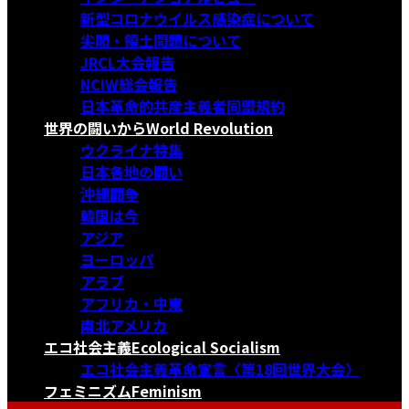
新型コロナウイルス感染症について
尖閣・領土問題について
JRCL大会報告
NCIW総会報告
日本革命的共産主義者同盟規約
世界の闘いから
World Revolution
ウクライナ特集
日本各地の闘い
沖縄闘争
韓国は今
アジア
ヨーロッパ
アラブ
アフリカ・中東
南北アメリカ
エコ社会主義
Ecological Socialism
エコ社会主義革命宣言〈第18回世界大会〉
フェミニズム
Feminism