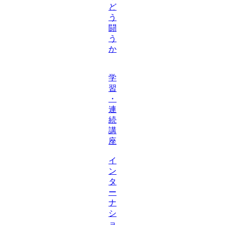
ど
う
闘
う
か
学
習
・
連
続
講
座
イ
ン
タ
ー
ナ
シ
ョ