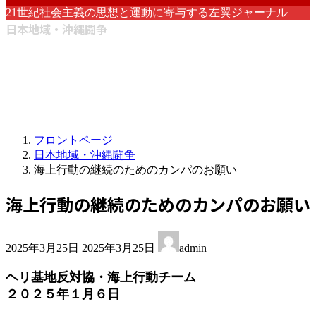
21世紀社会主義の思想と運動に寄与する左翼ジャーナル
日本地域・沖縄闘争
フロントページ
日本地域・沖縄闘争
海上行動の継続のためのカンパのお願い
海上行動の継続のためのカンパのお願い
最
2025年3月25日
2025年3月25日
admin
終
更
ヘリ基地反対協・海上行動チーム
新
２０２５年１月６日
日
時