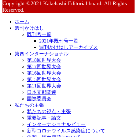
Copyright ©2021 Kakehashi Editorial board. All Rights
Reserved.
ホーム
週刊かけはし
既刊号一覧
2021年既刊号一覧
週刊かけはしアーカイブス
第四インターナショナル
第18回世界大会
第17回世界大会
第16回世界大会
第15回世界大会
第11回世界大会
日本支部関連
国際委員会
私たちの主張
私たちの視点・主張
重要記事・論文
インターナショナルビュー
新型コロナウイルス感染症について