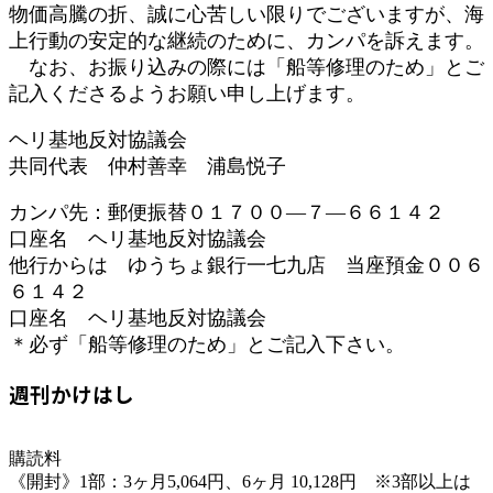
物価高騰の折、誠に心苦しい限りでございますが、海
上行動の安定的な継続のために、カンパを訴えます。
なお、お振り込みの際には「船等修理のため」とご
記入くださるようお願い申し上げます。
ヘリ基地反対協議会
共同代表 仲村善幸 浦島悦子
カンパ先：郵便振替０１７００―７―６６１４２
口座名 ヘリ基地反対協議会
他行からは ゆうちょ銀行一七九店 当座預金００６
６１４２
口座名 ヘリ基地反対協議会
＊必ず「船等修理のため」とご記入下さい。
週刊かけはし
購読料
《開封》1部：3ヶ月5,064円、6ヶ月 10,128円 ※3部以上は