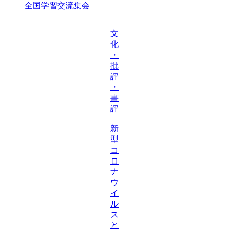
全国学習交流集会
文
化
・
批
評
・
書
評
新
型
コ
ロ
ナ
ウ
イ
ル
ス
と