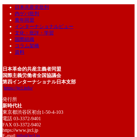
日本共産党批判
内ゲバ批判
青年同盟
インターナショナルビュー
文化・批評・学習
国際組織
コラム架橋
資料
日本革命的共産主義者同盟
国際主義労働者全国協議会
第四インターナショナル日本支部
https://jrcl.info/
発行所
新時代社
東京都渋谷区初台1-50-4-103
電話 03-3372-9401
FAX 03-3372-9402
https://www.jrcl.jp
E-mail
info@jrcl.jp