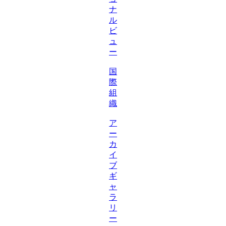
ナ
ル
ビ
ュ
ー
国
際
組
織
ア
ー
カ
イ
ブ
ギ
ャ
ラ
リ
ー