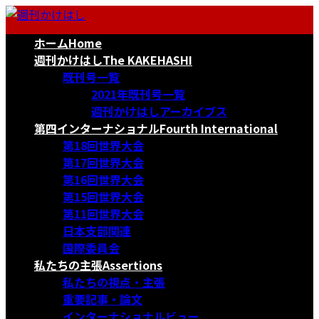
コ
ナ
ン
ビ
ホーム
Home
テ
ゲ
ン
ー
週刊かけはし
The KAKEHASHI
ツ
シ
既刊号一覧
へ
ョ
2021年既刊号一覧
ス
ン
週刊かけはしアーカイブス
キ
に
第四インターナショナル
Fourth International
ッ
移
第18回世界大会
プ
動
第17回世界大会
第16回世界大会
第15回世界大会
第11回世界大会
日本支部関連
国際委員会
私たちの主張
Assertions
私たちの視点・主張
重要記事・論文
インターナショナルビュー