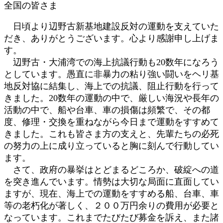
全国の皆さま
:
日頃より辺野古新基地建設反対の運動を支えていた
だき、ありがとうございます。心より感謝申し上げま
す。
辺野古・大浦湾での海上抗議行動も20数年になろう
としています。愚直に非暴力の粘り強い闘いをヘリ基
地反対協に結集し、海上での抗議、阻止行動を行って
きました。20数年の運動の中で、厳しい海況や長年の
活動の中で、船や台車、車の損傷は頻繁で、その都
度、修理・交換を重ねながら今日まで運動をすすめて
きました。これも皆さま方の支えと、先輩たちの必死
の努力の上に成り立っていると胸に刻んで行動してい
ます。
さて、政府の暴挙はとどまるどころか、破綻への道
を突き進んでいます。情勢は大切な局面に直面してい
ますが、現在、海上での運動をすすめる船、台車、車
等の老朽化が著しく、２００万円余りの費用が必要と
なっています。これまでたびたび募金を訴え、また諸