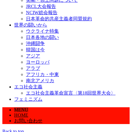
尖閣・領土問題について
JRCL大会報告
NCIW総会報告
日本革命的共産主義者同盟規約
世界の闘いから
ウクライナ特集
日本各地の闘い
沖縄闘争
韓国は今
アジア
ヨーロッパ
アラブ
アフリカ・中東
南北アメリカ
エコ社会主義
エコ社会主義革命宣言〈第18回世界大会〉
フェミニズム
MENU
HOME
お問い合わせ
Back to top