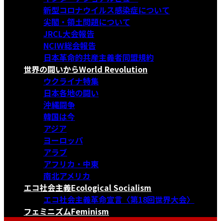
新型コロナウイルス感染症について
尖閣・領土問題について
JRCL大会報告
NCIW総会報告
日本革命的共産主義者同盟規約
世界の闘いから
World Revolution
ウクライナ特集
日本各地の闘い
沖縄闘争
韓国は今
アジア
ヨーロッパ
アラブ
アフリカ・中東
南北アメリカ
エコ社会主義
Ecological Socialism
エコ社会主義革命宣言〈第18回世界大会〉
フェミニズム
Feminism