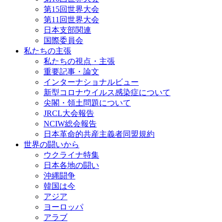
第15回世界大会
第11回世界大会
日本支部関連
国際委員会
私たちの主張
私たちの視点・主張
重要記事・論文
インターナショナルビュー
新型コロナウイルス感染症について
尖閣・領土問題について
JRCL大会報告
NCIW総会報告
日本革命的共産主義者同盟規約
世界の闘いから
ウクライナ特集
日本各地の闘い
沖縄闘争
韓国は今
アジア
ヨーロッパ
アラブ