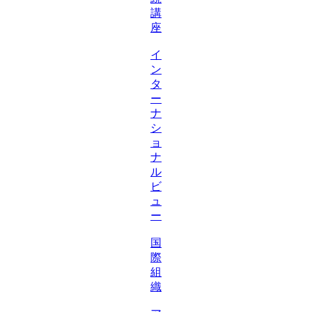
講
座
イ
ン
タ
ー
ナ
シ
ョ
ナ
ル
ビ
ュ
ー
国
際
組
織