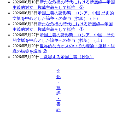
2026年6月10日
新たな危機の時代における断層線―帝国
主義的対立、権威主義そして抵抗 ②
2026年6月3日
帝国主義の諸形態、ロシア、中国 歴史的
文脈を中心とした論争への寄与（抄訳）（下）
2026年6月3日
新たな危機の時代における断層線―帝国
主義的対立、権威主義そして抵抗 ①
2026年5月27日
帝国主義の諸形態、ロシア、中国 歴史
的文脈を中心とした論争への寄与（抄訳）（上）
2026年5月20日
世界的なカオスの中での理論・運動・組
織の構築を議論 ②
2026年5月20日
変容する帝国主義（抄訳）
文
化
・
批
評
・
書
評