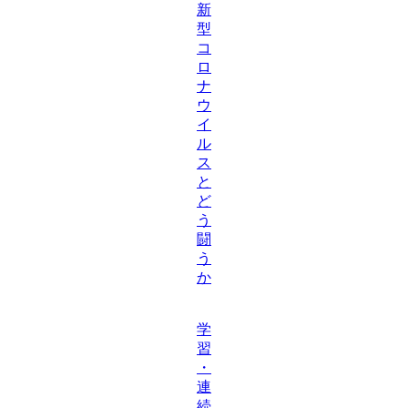
新
型
コ
ロ
ナ
ウ
イ
ル
ス
と
ど
う
闘
う
か
学
習
・
連
続