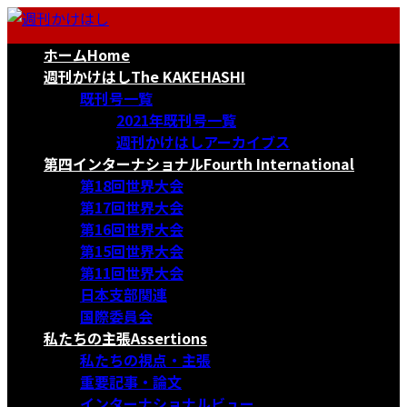
コ
ナ
ン
ビ
ホーム
Home
テ
ゲ
ン
ー
週刊かけはし
The KAKEHASHI
ツ
シ
既刊号一覧
へ
ョ
2021年既刊号一覧
ス
ン
週刊かけはしアーカイブス
キ
に
第四インターナショナル
Fourth International
ッ
移
第18回世界大会
プ
動
第17回世界大会
第16回世界大会
第15回世界大会
第11回世界大会
日本支部関連
国際委員会
私たちの主張
Assertions
私たちの視点・主張
重要記事・論文
インターナショナルビュー