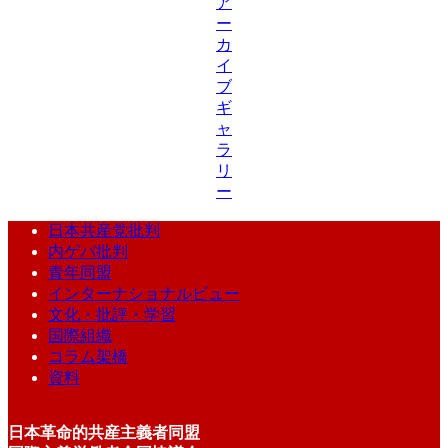
ア
ー
カ
イ
ブ
ギ
ャ
ラ
リ
ー
日本共産党批判
内ゲバ批判
青年同盟
インターナショナルビュー
文化・批評・学習
国際組織
コラム架橋
資料
日本革命的共産主義者同盟