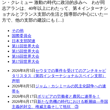
ン・クレミュー 激動の時代に政治的歩みへ わが同
志アランは、40年以上にわたって、第４インターナシ
ョナルとフランス支部の生活と指導部の中心にいた一
方で、他の支部の建設にも […]
その他
国際委員会
日本支部関連
第11回世界大会
第15回世界大会
第16回世界大会
第17回世界大会
2026年8月5日
セウタでの事件を受けてのアンチキャピ
タリスタス（第四インターナショナルスペイン支部）
声明
2026年8月5日
ジャム・カシミールの民主化闘争への連
帯を
2026年6月17日
ボリビアの労働者と農民に連帯を！
2026年6月17日
新たな危機の時代における断層線―帝国
主義的対立、権威主義そして抵抗 ③