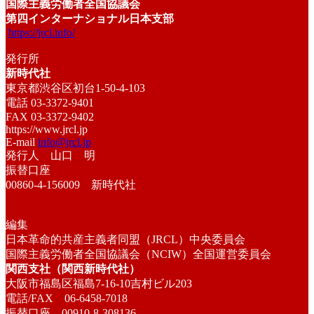
国際主義労働者全国協議会
第四インターナショナル日本支部
https://jrcl.info/
発行所
新時代社
東京都渋谷区初台1-50-4-103
電話 03-3372-9401
FAX 03-3372-9402
https://www.jrcl.jp
E-mail
info@jrcl.jp
発行人 山口 明
振替口座
00860-4-156009 新時代社
編集
日本革命的共産主義者同盟（JRCL）中央委員会
国際主義労働者全国協議会（NCIW）全国運営委員会
関西支社（関西新時代社）
大阪市福島区福島7-16-10吉村ビル203
電話/FAX 06-6458-7018
振替口座 00910-8-308136