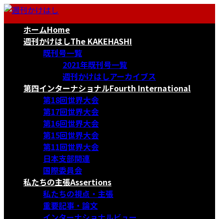
コ
ナ
ン
ビ
ホーム
Home
テ
ゲ
ン
ー
週刊かけはし
The KAKEHASHI
ツ
シ
既刊号一覧
へ
ョ
2021年既刊号一覧
ス
ン
週刊かけはしアーカイブス
キ
に
第四インターナショナル
Fourth International
ッ
移
第18回世界大会
プ
動
第17回世界大会
第16回世界大会
第15回世界大会
第11回世界大会
日本支部関連
国際委員会
私たちの主張
Assertions
私たちの視点・主張
重要記事・論文
インターナショナルビュー