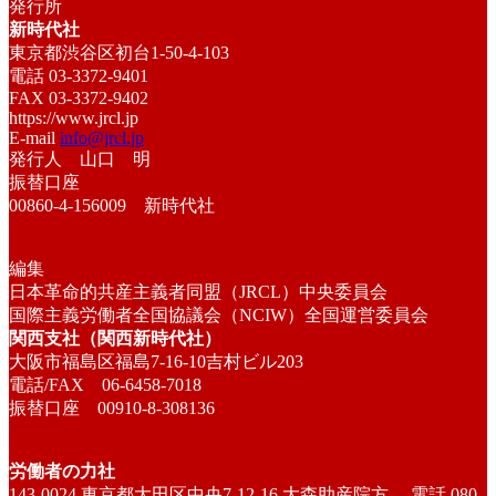
発行所
新時代社
東京都渋谷区初台1-50-4-103
電話 03-3372-9401
FAX 03-3372-9402
https://www.jrcl.jp
E-mail
info@jrcl.jp
発行人 山口 明
振替口座
00860-4-156009 新時代社
編集
日本革命的共産主義者同盟（JRCL）中央委員会
国際主義労働者全国協議会（NCIW）全国運営委員会
関西支社（関西新時代社）
大阪市福島区福島7-16-10吉村ビル203
電話/FAX 06-6458-7018
振替口座 00910-8-308136
労働者の力社
143-0024 東京都大田区中央7-12-16 大森助産院方 電話 080-