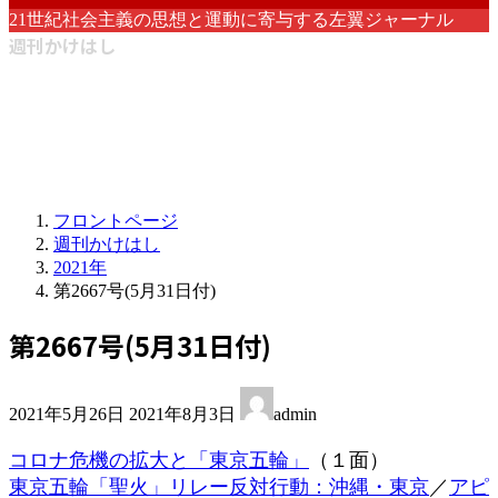
21世紀社会主義の思想と運動に寄与する左翼ジャーナル
週刊かけはし
フロントページ
週刊かけはし
2021年
第2667号(5月31日付)
第2667号(5月31日付)
最
2021年5月26日
2021年8月3日
admin
終
更
コロナ危機の拡大と「東京五輪」
（１面）
新
東京五輪「聖火」リレー反対行動：沖縄・東京
／
アピ
日