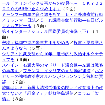
ール「オリンピック災害からの復興へ～ＴＯＫＹＯ２
時
:
０２０の即時中止を求めます」
（２面）
ミャンマー国軍の資金源を断て―５・21外務省前行動
／ミャンマー日誌
／
５・19議員会館前行動―在日ビル
マ人もアピール
（３面）
第４インターナショナル国際委員会決議（下）
（４
面）
寄稿：福岡空港の米軍共用をやめろ
／
投書・栗原学さ
んさようなら
（５面）
シリア：民衆反乱から10年―進歩的な政治オルタナテ
ィブを
（６面）
スペイン：右翼大勝のマドリード議会選―左翼は戦略
の再考を
／
フランス：イタリアの元活動家逮捕
／
ハン
ガリーの強権政治家オルバンがジョンソン英首相に賛
辞
（７面）
韓国はいま：新羅大清掃労働者の闘い／政党法上の政
党でないと「罰金？」／朝鮮半島通信
／
コラム「架
橋」
（８面）