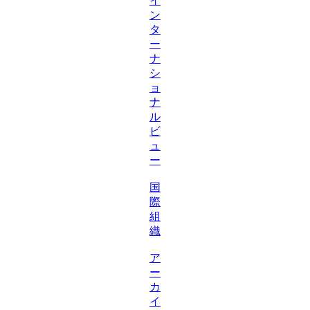
イ
ン
タ
ー
ナ
シ
ョ
ナ
ル
ビ
ュ
ー
国
際
組
織
ア
ー
カ
イ