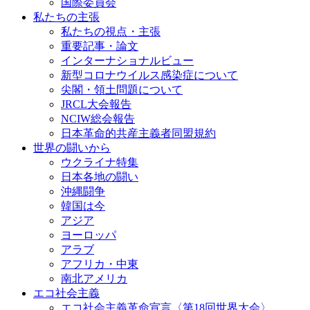
国際委員会
私たちの主張
私たちの視点・主張
重要記事・論文
インターナショナルビュー
新型コロナウイルス感染症について
尖閣・領土問題について
JRCL大会報告
NCIW総会報告
日本革命的共産主義者同盟規約
世界の闘いから
ウクライナ特集
日本各地の闘い
沖縄闘争
韓国は今
アジア
ヨーロッパ
アラブ
アフリカ・中東
南北アメリカ
エコ社会主義
エコ社会主義革命宣言〈第18回世界大会〉