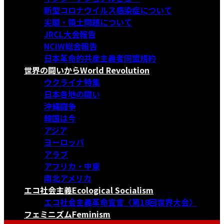
新型コロナウイルス感染症について
尖閣・領土問題について
JRCL大会報告
NCIW総会報告
日本革命的共産主義者同盟規約
世界の闘いから
World Revolution
ウクライナ特集
日本各地の闘い
沖縄闘争
韓国は今
アジア
ヨーロッパ
アラブ
アフリカ・中東
南北アメリカ
エコ社会主義
Ecological Socialism
エコ社会主義革命宣言〈第18回世界大会〉
フェミニズム
Feminism