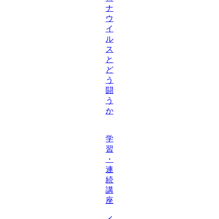
ナ
ウ
イ
ル
ス
と
ど
う
闘
う
か
学
習
・
連
続
講
座