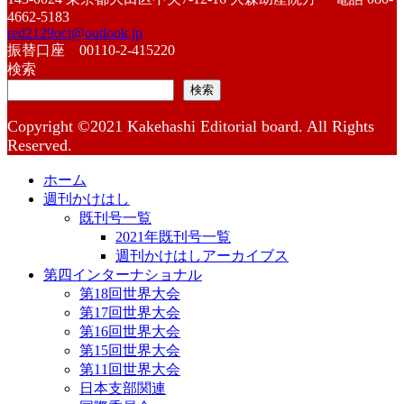
4662-5183
red2129oct@outlook.jp
振替口座 00110-2-415220
検索
検索
Copyright ©2021 Kakehashi Editorial board. All Rights
Reserved.
ホーム
週刊かけはし
既刊号一覧
2021年既刊号一覧
週刊かけはしアーカイブス
第四インターナショナル
第18回世界大会
第17回世界大会
第16回世界大会
第15回世界大会
第11回世界大会
日本支部関連