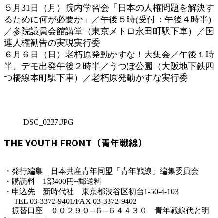
５月31日（月）院内学習会「日本の人権問題を解決す
るために何が必要か」／午後５時(受付：午後４時半)
／参院議員会館講堂（東京メトロ永田町駅下車）／国
連人権勧告の実現実行委
６月６日（日）老朽原発動かすな！大集会／午後１時
半、デモ出発午後２時半／うつぼ公園（大阪地下鉄四
つ橋線本町駅下車）／老朽原発動かすな実行委
DSC_0237.JPG
THE YOUTH FRONT（青年戦線）
・発行編集 日本共産青年同盟「青年戦線」編集委員会
・購読料 1部400円+郵送料
・申込先 新時代社 東京都渋谷区初台1-50-4-103
TEL 03-3372-9401/FAX 03-3372-9402
振替口座 ００２９０─６─６４４３０ 青年戦線代と明