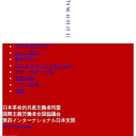
ブ
ギ
ャ
ラ
リ
ー
日本共産党批判
内ゲバ批判
青年同盟
インターナショナルビュー
文化・批評・学習
国際組織
コラム架橋
資料
日本革命的共産主義者同盟
国際主義労働者全国協議会
第四インターナショナル日本支部
https://jrcl.info/