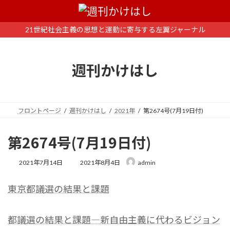
コ
ナ
ン
ビ
テ
ゲ
21世紀社会主義の思想と運動に寄与する左翼ジャーナル
ン
ー
ツ
シ
へ
ョ
週刊かけはし
ス
ン
キ
に
ッ
移
プ
動
フロントページ
週刊かけはし
2021年
第2674号(7月19日付)
第2674号(7月19日付)
最
2021年7月14日
2021年8月4日
admin
終
更
東京都議選の結果と課題
新
日
時
:
都議選の結果と課題―新自由主義に代わるビジョン