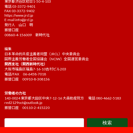
東京都渋谷区初台1-50-4-103
電話 03-3372-9401
FAX 03-3372-9402
https://www.jrcl.jp
E-mail
info@jrcl.jp
発行人 山口 明
振替口座
00860-4-156009 新時代社
編集
日本革命的共産主義者同盟（JRCL）中央委員会
国際主義労働者全国協議会（NCIW）全国運営委員会
関西支社（関西新時代社）
大阪市福島区福島7-16-10吉村ビル203
電話/FAX 06-6458-7018
振替口座 00910-8-308136
労働者の力社
143-0024 東京都大田区中央7-12-16 大森助産院方 電話 080-4662-5183
red2129oct@outlook.jp
振替口座 00110-2-415220
検索