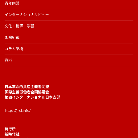
青年同盟
インターナショナルビュー
文化・批評・学習
国際組織
コラム架橋
資料
日本革命的共産主義者同盟
国際主義労働者全国協議会
第四インターナショナル日本支部
https://jrcl.info/
発行所
新時代社