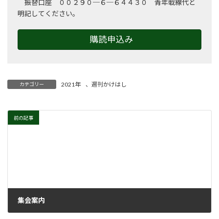
振替口座 ００２９０─６─６４４３０ 青年戦線代と
明記してください。
購読申込み
2021年
、
週刊かけはし
カテゴリー
前の記事
集会案内