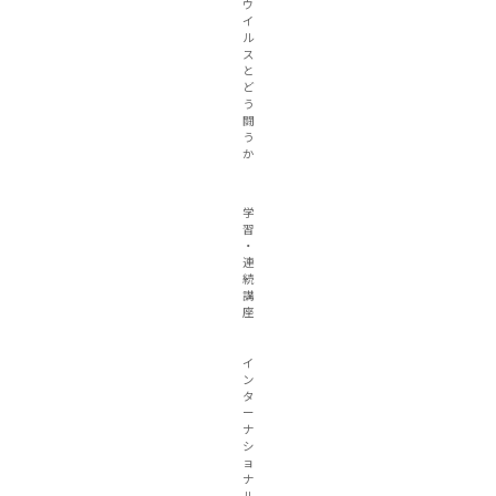
ウ
イ
ル
ス
と
ど
う
闘
う
か
学
習
・
連
続
講
座
イ
ン
タ
ー
ナ
シ
ョ
ナ
ル