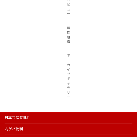
ビ
ュ
ー
国
際
組
織
ア
ー
カ
イ
ブ
ギ
ャ
ラ
リ
ー
日本共産党批判
内ゲバ批判