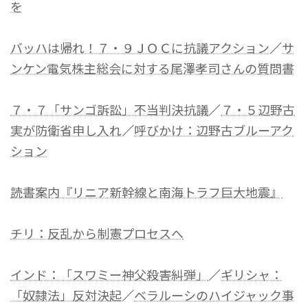
を
バッハは帰れ！７・９ＪＯＣに抗議アクション
／
サ
ンケン電気株主総会に対する尾澤孝司さんの質問書
７・７「サンゴ訴訟」不当判決抗議
／
７・５辺野古
実が防衛省申し入れ
／
呼びかけ：辺野古ブルーアク
ション
読書案内『リニア新幹線と南海トラフ巨大地震』
チリ：反乱から制憲プロセスへ
インド：「スワミー神父殺害糾弾」
／
ギリシャ：
「奴隷法」反対決起
／
ベラルーシのハイジャック事