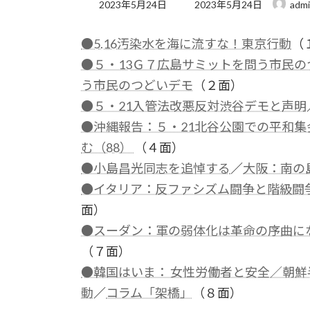
最
2023年5月24日
2023年5月24日
adm
終
更
●5.16汚染水を海に流すな！東京行動
（
新
日
●５・13Ｇ７広島サミットを問う市民の
時
:
う市民のつどいデモ
（２面）
●５・21入管法改悪反対渋谷デモと声明
●沖縄報告：５・21北谷公園での平和
む（88）
（４面）
●小島昌光同志を追悼する
／
大阪：南の
●イタリア：反ファシズム闘争と階級闘
面）
●スーダン：軍の弱体化は革命の序曲に
（７面）
●韓国はいま： 女性労働者と安全／朝鮮
動
／
コラム「架橋」
（８面）