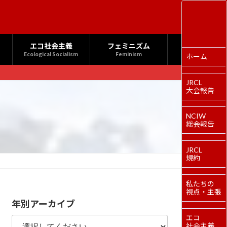
エコ社会主義
フェミニズム
Ecological Socialism
Feminism
ホーム
JRCL
大会報告
NCIW
総会報告
JRCL
規約
私たちの
視点・主張
年別アーカイブ
エコ
社会主義