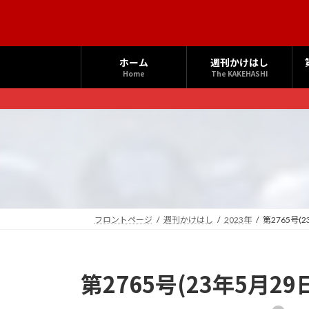
コ
ナ
ン
ビ
テ
ゲ
ン
ー
ホーム
週刊かけはし
ツ
シ
Home
The KAKEHASHI
へ
ョ
ス
ン
キ
に
ッ
移
プ
動
フロントページ
週刊かけはし
2023年
第2765号(
第2765号(23年5月29