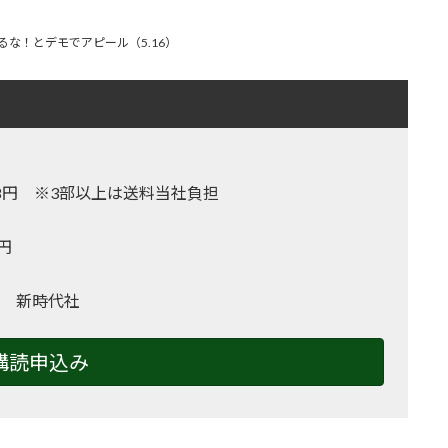
な！とデモでアピール（5.16）
,128円 ※3部以上は送料当社負担
0円
 新時代社
購読申込み