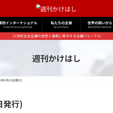
第四インターナショナル
私たちの主張
世界の闘いから
Fourth International
Assertions
World Revolution
21世紀社会主義の思想と運動に寄与する左翼ジャーナル
週刊かけはし
23年5月29日発行)
日発行)