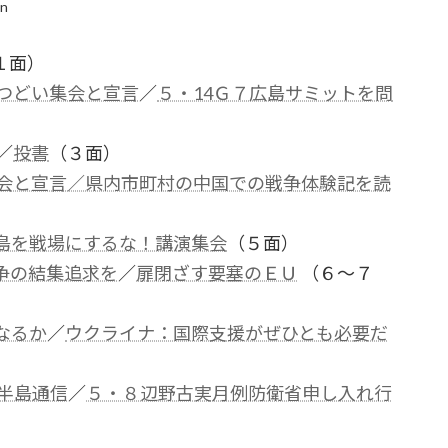
in
１面）
つどい集会と宣言
／
５・14Ｇ７広島サミットを問
／
投書
（３面）
集会と宣言／県内市町村の中国での戦争体験記を読
島を戦場にするな！講演集会
（５面）
争の結集追求を
／
扉閉ざす要塞のＥＵ
（６～７
なるか
／
ウクライナ：国際支援がぜひとも必要だ
半島通信
／
５・８辺野古実月例防衛省申し入れ行